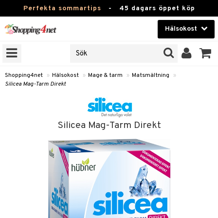
Perfekta sommartips
-
45 dagars öppet köp
Hälsokost
RKEN
Skönhet
JER
ODUKTER
Kontaktlinser
Shopping4net
»
Hälsokost
»
Mage & tarm
»
Matsmältning
»
Silicea Mag-Tarm Direkt
TKORT
Hälsokost
Apotek
Silicea Mag-Tarm Direkt
Fitness
Hem & Inredning
Leksaker, Barn & Baby
r
ntolerans
Varumärken
fettsyror
Kampanjer
ood
tsyror
or