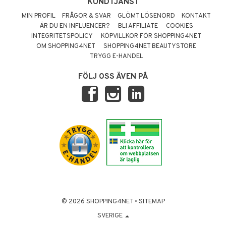
KUNDTJÄNST
MIN PROFIL
FRÅGOR & SVAR
GLÖMT LÖSENORD
KONTAKT
ÄR DU EN INFLUENCER?
BLI AFFILIATE
COOKIES
INTEGRITETSPOLICY
KÖPVILLKOR FÖR SHOPPING4NET
OM SHOPPING4NET
SHOPPING4NET BEAUTYSTORE
TRYGG E-HANDEL
FÖLJ OSS ÄVEN PÅ
© 2026 SHOPPING4NET
•
SITEMAP
SVERIGE