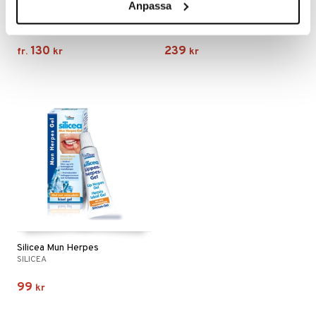
Anpassa
Original Silicea
Original Silicea man
SILICEA
SILICEA
130
239
fr.
kr
kr
Silicea Mun Herpes
SILICEA
99
kr