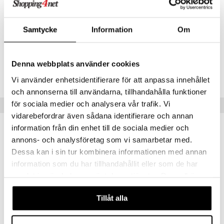
Kiselgel
100ml
creme
Kiseldioxid
3,5 mg
Samtycke
Information
Om
Artikelnr
HSMTD-OC-15
Denna webbplats använder cookies
Lägsta pris senaste 30 dagarna: 129 kr
Vi använder enhetsidentifierare för att anpassa innehållet
och annonserna till användarna, tillhandahålla funktioner
för sociala medier och analysera vår trafik. Vi
Tips till dig
vidarebefordrar även sådana identifierare och annan
information från din enhet till de sociala medier och
annons- och analysföretag som vi samarbetar med.
Dessa kan i sin tur kombinera informationen med annan
information som du har tillhandahållit eller som de har
samlat in när du har använt deras tjänster. Du godkänner
våra cookies vid fortsatt användande av vår webbplats.
Tillåt alla
Finns i flera varianter