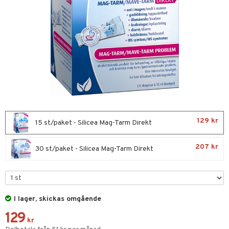
nor
d
 & mineral
tet & amning
ng
terie & PMS
tillskott
& naglar
tillskott
in
 ögon
ta
ggande & lindrande
kärl
ust
ust
ämpande
lskott
or
129 kr
nergi
äsa & hals
pigment
biloba
15 st/paket - Silicea Mag-Tarm Direkt
muskler
gar
ärkande
g
207 kr
30 st/paket - Silicea Mag-Tarm Direkt
el
ämmande
erolsänkande
lskott
tarm
fettsyror
ion
es
tsyror
d
r
I lager, skickas omgående
ot
129
kr