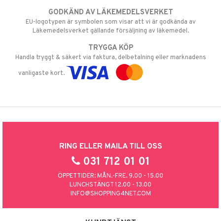
GODKÄND AV LÄKEMEDELSVERKET
EU-logotypen är symbolen som visar att vi är godkända av
Läkemedelsverket gällande försäljning av läkemedel.
TRYGGA KÖP
Handla tryggt & säkert via faktura, delbetalning eller marknadens
vanligaste kort.
RING ELLER MAILA TILL OSS
031 712 01 01
ÖPPETTIDER: MÅN.-FRE. 9.00 - 15.00
LUNCHSTÄNGT 12.00 - 13.00
INFO@SHOPPING4NET.COM