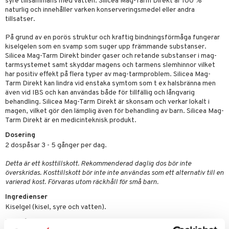
syre tillsammans med vatten. Silicea Mag-Tarm Direkt är 100 %
emer
r
dervinäger
naturlig och innehåller varken konserveringsmedel eller andra
tillsatser.
oncremer
ndring
 fot
 & K
änst
På grund av en porös struktur och kraftig bindningsförmåga fungerar
produkter
vård
d
danter
kiselgelen som en svamp som suger upp främmande substanser.
 & svar
Silicea Mag-Tarm Direkt binder gaser och retande substanser i mag-
göring
ndvård
lsam
bränning
iner
tarmsystemet samt skyddar magens och tarmens slemhinnor vilket
produkt
cialprodukter
har positiv effekt på flera typer av mag-tarmproblem. Silicea Mag-
lbehör
hampo
tika
ersättning
Tarm Direkt kan lindra vid enstaka symtom som t ex halsbränna men
elningen
cialprodukter
även vid IBS och kan användas både för tillfällig och långvarig
d
iner
behandling. Silicea Mag-Tarm Direkt är skonsam och verkar lokalt i
tik
par
magen, vilket gör den lämplig även för behandling av barn. Silicea Mag-
, dusch & tvål
tänder
Tarm Direkt är en medicinteknisk produkt.
on
ylotion
Dosering
2 dospåsar 3 - 5 gånger per dag.
o
d
taminer
Detta är ett kosttillskott. Rekommenderad daglig dos bör inte
riska oljor
dd
överskridas. Kosttillskott bör inte inte användas som ett alternativ till en
ppspeeling
varierad kost. Förvaras utom räckhåll för små barn.
ersun
produkter
Ingredienser
a
n utan sol
Kiselgel (kisel, syre och vatten).
cialprodukter
par
Innehåll per 100ml