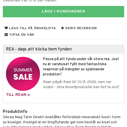
ndra
r
ltning
Delbetala från 51 kr per månad.
ng
glerande
LÄGG I KUNDVAGNEN
frö & nötter
LÄGG TILL PÅ ÖNSKELISTA
SKRIV RECENSION
ing
ning
TIPSA EN VÄN
r
REA - dags att klicka hem fynden
r & buljong
het & oro
Passa på att fynda under vår stora rea. Just
bak
rodukter
m
nu är varuhuset fyllt med fantastiska
reapriser på mängder av spännande
fröpasta
produkter!
fett
d
ium
Rean pågår fram till 31/8-2026, men var
snabb - dina favoritprodukter kan fort ta slut!
ood
hälsovård
neraler
TILL REAN »
g & avgiftning
api
g
ygien
tare
Produktinfo
Silicea Mag-Tarm Direkt innehåller finfördelat mineraliskt kisel i form
kning
e
svård
av kiselgel. Kiselgel är en trögflytande gel som består av kisel och