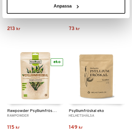
Anpassa
Holistic Psylliumfröskal
Ledins Hälsomål
HOLISTIC
LEDINS
213
73
kr
kr
eko
Rawpowder Psylliumfröskal
Psylliumfröskal eko
RAWPOWDER
HELHETSHÄLSA
115
149
kr
kr