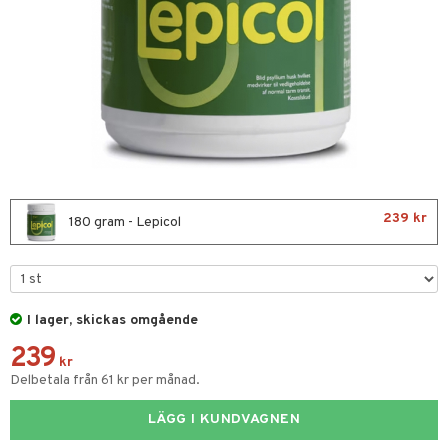
nor
d
 & mineral
tet & amning
ng
terie & PMS
tillskott
& naglar
tillskott
in
 ögon
ta
ggande & lindrande
kärl
ust
ust
ämpande
lskott
or
239 kr
180 gram - Lepicol
nergi
äsa & hals
pigment
biloba
muskler
gar
ärkande
g
el
ämmande
erolsänkande
lskott
I lager, skickas omgående
tarm
fettsyror
ion
es
239
kr
tsyror
d
r
Delbetala från 61 kr per månad.
ot
LÄGG I KUNDVAGNEN