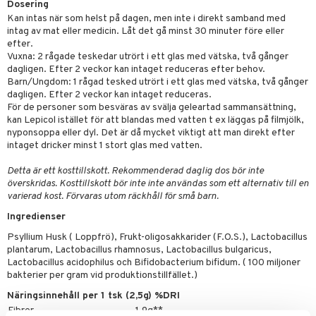
Dosering
emer
r
dervinäger
Kan intas när som helst på dagen, men inte i direkt samband med
oncremer
ndring
 fot
 & K
intag av mat eller medicin. Låt det gå minst 30 minuter före eller
änst
efter.
produkter
vård
d
danter
Vuxna: 2 rågade teskedar utrört i ett glas med vätska, två gånger
 & svar
dagligen. Efter 2 veckor kan intaget reduceras efter behov.
göring
ndvård
lsam
bränning
iner
Barn/Ungdom: 1 rågad tesked utrört i ett glas med vätska, två gånger
produkt
dagligen. Efter 2 veckor kan intaget reduceras.
cialprodukter
lbehör
hampo
tika
ersättning
För de personer som besväras av svälja geleartad sammansättning,
elningen
kan Lepicol istället för att blandas med vatten t ex läggas på filmjölk,
cialprodukter
d
iner
nyponsoppa eller dyl. Det är då mycket viktigt att man direkt efter
tik
intaget dricker minst 1 stort glas med vatten.
par
, dusch & tvål
tänder
Detta är ett kosttillskott. Rekommenderad daglig dos bör inte
on
ylotion
överskridas. Kosttillskott bör inte inte användas som ett alternativ till en
varierad kost. Förvaras utom räckhåll för små barn.
o
d
taminer
Ingredienser
riska oljor
dd
Psyllium Husk ( Loppfrö), Frukt-oligosakkarider (F.O.S.), Lactobacillus
plantarum, Lactobacillus rhamnosus, Lactobacillus bulgaricus,
ppspeeling
ersun
produkter
Lactobacillus acidophilus och Bifidobacterium bifidum. ( 100 miljoner
a
bakterier per gram vid produktionstillfället.)
n utan sol
Näringsinnehåll per 1 tsk (2,5g) %DRI
cialprodukter
par
Fibrer
1,9g**