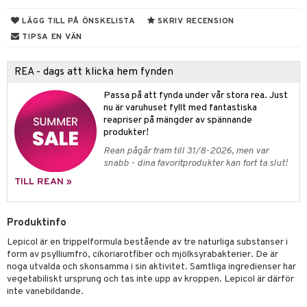
ndra
r
ltning
LÄGG TILL PÅ ÖNSKELISTA
SKRIV RECENSION
ng
glerande
TIPSA EN VÄN
frö & nötter
REA - dags att klicka hem fynden
ing
ning
Passa på att fynda under vår stora rea. Just
r
nu är varuhuset fyllt med fantastiska
r & buljong
reapriser på mängder av spännande
het & oro
produkter!
bak
rodukter
m
Rean pågår fram till 31/8-2026, men var
snabb - dina favoritprodukter kan fort ta slut!
fröpasta
TILL REAN »
fett
d
ium
ood
hälsovård
neraler
Produktinfo
g & avgiftning
api
Lepicol är en trippelformula bestående av tre naturliga substanser i
form av psylliumfrö, cikoriarotfiber och mjölksyrabakterier. De är
g
ygien
tare
noga utvalda och skonsamma i sin aktivitet. Samtliga ingredienser har
vegetabiliskt ursprung och tas inte upp av kroppen. Lepicol är därför
kning
e
svård
inte vanebildande.