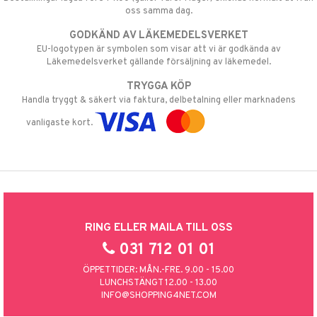
oss samma dag.
GODKÄND AV LÄKEMEDELSVERKET
EU-logotypen är symbolen som visar att vi är godkända av
Läkemedelsverket gällande försäljning av läkemedel.
TRYGGA KÖP
Handla tryggt & säkert via faktura, delbetalning eller marknadens
vanligaste kort.
RING ELLER MAILA TILL OSS
031 712 01 01
ÖPPETTIDER: MÅN.-FRE. 9.00 - 15.00
LUNCHSTÄNGT 12.00 - 13.00
INFO@SHOPPING4NET.COM