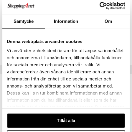
Levande bakteriestammar
300miljoner**
creme
*DRI = Dagligt referensintag
**DRI ej fastställt
Samtycke
Information
Om
Artikelnr
HREG4-NN-180
Denna webbplats använder cookies
Vi använder enhetsidentifierare för att anpassa innehållet
Lägsta pris senaste 30 dagarna: 239 kr
och annonserna till användarna, tillhandahålla funktioner
för sociala medier och analysera vår trafik. Vi
Populära produkter
vidarebefordrar även sådana identifierare och annan
information från din enhet till de sociala medier och
annons- och analysföretag som vi samarbetar med.
Dessa kan i sin tur kombinera informationen med annan
information som du har tillhandahållit eller som de har
samlat in när du har använt deras tjänster. Du godkänner
våra cookies vid fortsatt användande av vår webbplats.
Tillåt alla