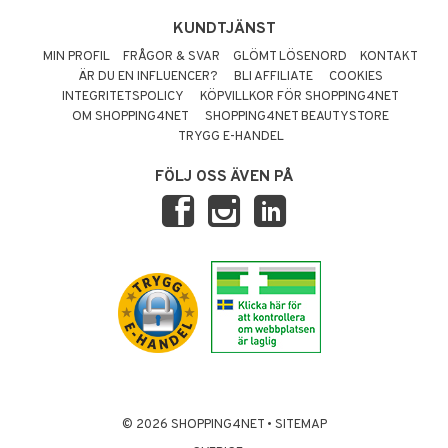
KUNDTJÄNST
MIN PROFIL
FRÅGOR & SVAR
GLÖMT LÖSENORD
KONTAKT
ÄR DU EN INFLUENCER?
BLI AFFILIATE
COOKIES
INTEGRITETSPOLICY
KÖPVILLKOR FÖR SHOPPING4NET
OM SHOPPING4NET
SHOPPING4NET BEAUTYSTORE
TRYGG E-HANDEL
FÖLJ OSS ÄVEN PÅ
© 2026 SHOPPING4NET
•
SITEMAP