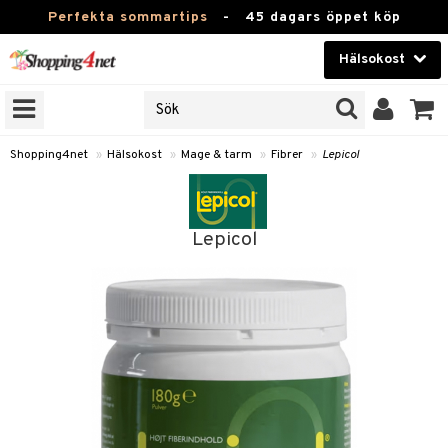
Perfekta sommartips
-
45 dagars öppet köp
Hälsokost
RKEN
Skönhet
JER
ODUKTER
Kontaktlinser
Shopping4net
»
Hälsokost
»
Mage & tarm
»
Fibrer
»
Lepicol
TKORT
Hälsokost
Apotek
Lepicol
Fitness
Hem & Inredning
Leksaker, Barn & Baby
r
ntolerans
Varumärken
fettsyror
Kampanjer
ood
tsyror
or