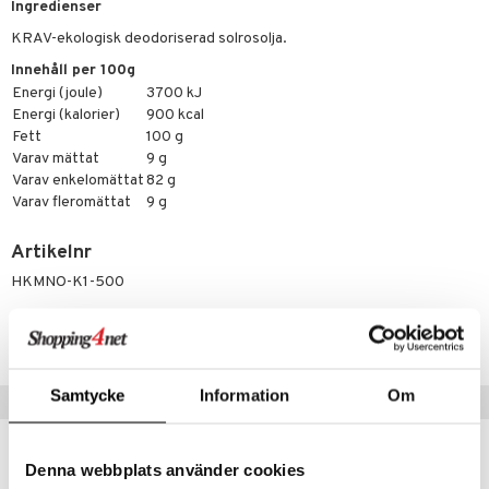
Ingredienser
tarm
KRAV-ekologisk deodoriserad solrosolja.
r
r
Innehåll per 100g
het & oro
Energi (joule)
3700 kJ
Energi (kalorier)
900 kcal
rodukter
ltning
m
Fett
100 g
Varav mättat
9 g
glerande
Varav enkelomättat
82 g
d
ium
Varav fleromättat
9 g
hälsovård
ning
neraler
Artikelnr
g & avgiftning
api
HKMNO-K1-500
ygien
tare
Lägsta pris senaste 30 dagarna: 85 kr
kning
e
svård
emer
r
dervinäger
Samtycke
Information
Om
Tips till dig
oncremer
ndring
 fot
 & K
änst
produkter
vård
d
danter
Denna webbplats använder cookies
 & svar