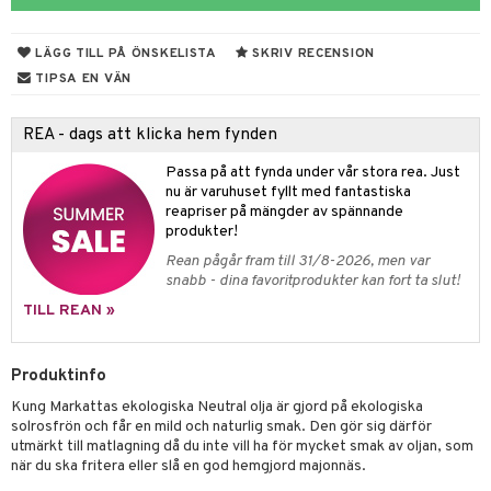
ndra
r
ng
LÄGG TILL PÅ ÖNSKELISTA
SKRIV RECENSION
frö & nötter
TIPSA EN VÄN
ing
REA - dags att klicka hem fynden
Passa på att fynda under vår stora rea. Just
r & buljong
nu är varuhuset fyllt med fantastiska
reapriser på mängder av spännande
bak
produkter!
Rean pågår fram till 31/8-2026, men var
fröpasta
snabb - dina favoritprodukter kan fort ta slut!
fett
TILL REAN »
ood
Produktinfo
Kung Markattas ekologiska Neutral olja är gjord på ekologiska
g
solrosfrön och får en mild och naturlig smak. Den gör sig därför
utmärkt till matlagning då du inte vill ha för mycket smak av oljan, som
när du ska fritera eller slå en god hemgjord majonnäs.