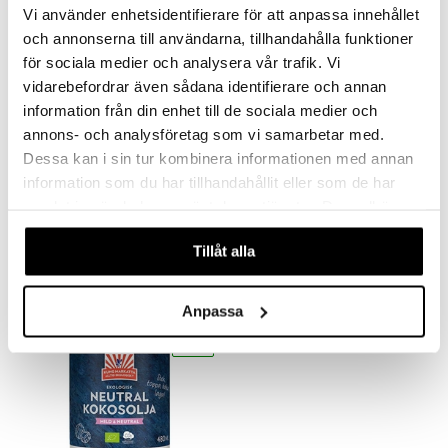
eko
eko
göring
Vi använder enhetsidentifierare för att anpassa innehållet
ndvård
lsam
bränning
iner
produkt
och annonserna till användarna, tillhandahålla funktioner
cialprodukter
lbehör
hampo
tika
ersättning
för sociala medier och analysera vår trafik. Vi
elningen
cialprodukter
vidarebefordrar även sådana identifierare och annan
d
iner
tik
information från din enhet till de sociala medier och
par
, dusch & tvål
tänder
annons- och analysföretag som vi samarbetar med.
on
ylotion
Dessa kan i sin tur kombinera informationen med annan
Kung Markatta Ingefärsshot Eko
Kung Markatta Japansk Tamari
information som du har tillhandahållit eller som de har
o
KUNG MARKATTA
KUNG MARKATTA
d
taminer
samlat in när du har använt deras tjänster. Du godkänner
riska oljor
dd
59
65
våra cookies vid fortsatt användande av vår webbplats.
kr
kr
Tillåt alla
ppspeeling
ersun
produkter
a
n utan sol
Anpassa
cialprodukter
par
eko
creme