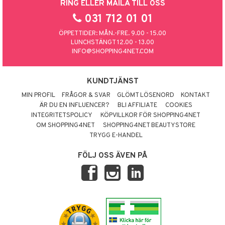
RING ELLER MAILA TILL OSS
031 712 01 01
ÖPPETTIDER: MÅN.-FRE. 9.00 - 15.00
LUNCHSTÄNGT 12.00 - 13.00
INFO@SHOPPING4NET.COM
KUNDTJÄNST
MIN PROFIL
FRÅGOR & SVAR
GLÖMT LÖSENORD
KONTAKT
ÄR DU EN INFLUENCER?
BLI AFFILIATE
COOKIES
INTEGRITETSPOLICY
KÖPVILLKOR FÖR SHOPPING4NET
OM SHOPPING4NET
SHOPPING4NET BEAUTYSTORE
TRYGG E-HANDEL
FÖLJ OSS ÄVEN PÅ