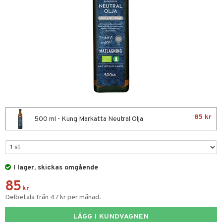
nor
d
 & mineral
tet & amning
ng
terie & PMS
tillskott
& naglar
tillskott
in
 ögon
ta
ggande & lindrande
kärl
ust
ust
ämpande
lskott
or
85 kr
nergi
äsa & hals
pigment
biloba
500 ml - Kung Markatta Neutral Olja
muskler
gar
ärkande
g
el
ämmande
erolsänkande
lskott
I lager, skickas omgående
fettsyror
ion
es
85
tsyror
d
kr
Delbetala från 47 kr per månad.
ot
LÄGG I KUNDVAGNEN