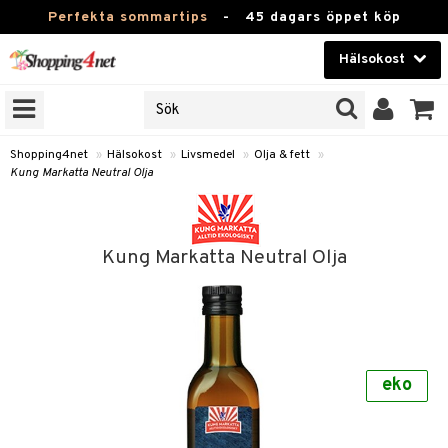
Perfekta sommartips
-
45 dagars öppet köp
Hälsokost
RKEN
Skönhet
JER
ODUKTER
Kontaktlinser
Shopping4net
»
Hälsokost
»
Livsmedel
»
Olja & fett
»
Kung Markatta Neutral Olja
TKORT
Hälsokost
Apotek
Kung Markatta Neutral Olja
Fitness
Hem & Inredning
Leksaker, Barn & Baby
r
ntolerans
eko
Varumärken
fettsyror
Kampanjer
ood
tsyror
or