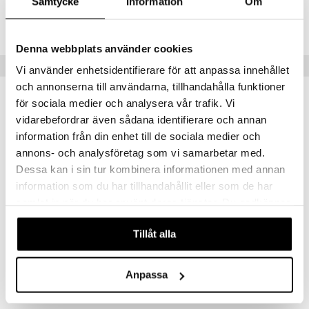
Samtycke
Information
Om
göring
ndvård
lsam
bränning
iner
produkt
Lägsta pris senaste 30 dagarna: 92 kr
cialprodukter
lbehör
hampo
tika
ersättning
elningen
Denna webbplats använder cookies
cialprodukter
d
iner
Tips till dig
Vi använder enhetsidentifierare för att anpassa innehållet
tik
par
, dusch & tvål
tänder
och annonserna till användarna, tillhandahålla funktioner
för sociala medier och analysera vår trafik. Vi
on
ylotion
vidarebefordrar även sådana identifierare och annan
o
d
taminer
information från din enhet till de sociala medier och
annons- och analysföretag som vi samarbetar med.
riska oljor
dd
Dessa kan i sin tur kombinera informationen med annan
ppspeeling
ersun
produkter
information som du har tillhandahållit eller som de har
a
samlat in när du har använt deras tjänster. Du godkänner
n utan sol
våra cookies vid fortsatt användande av vår webbplats.
cialprodukter
par
Tillåt alla
Lindroos Fibrex
Lindroos Glutenfri Bakmix Kolakakor
creme
LINDROOS
LINDROOS
Anpassa
53
42
kr
kr