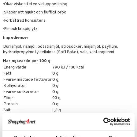
tarm
· Ökar viskositeten vid upphettning
· Skapar ett mjukt och fluffigt bröd
r
r
· Förbättrad konsistens
het & oro
· Fin och krispig yta
rodukter
ltning
m
Ingredienser
glerande
Durramjöl, rismjöl, potatismjöl, strösocker, majsmjöl, psyllium,
hydroxipropylmetylcellulosa (SoftBake), salt, xantangummi
d
ium
Näringsvärde per 100 g:
hälsovård
ning
neraler
Energivärde
790 kJ / 188 kcal
Fett
0 g
g & avgiftning
api
- varav mättade fettsyror
0 g
Kolhydrater
0 g
ygien
tare
- varav sockerarter
0 g
Fiber
93 g
kning
e
svård
Protein
0 g
emer
r
dervinäger
Salt
1,2 g
oncremer
ndring
 fot
 & K
Artikelnr
änst
produkter
vård
d
danter
HLGB5-LI-150
 & svar