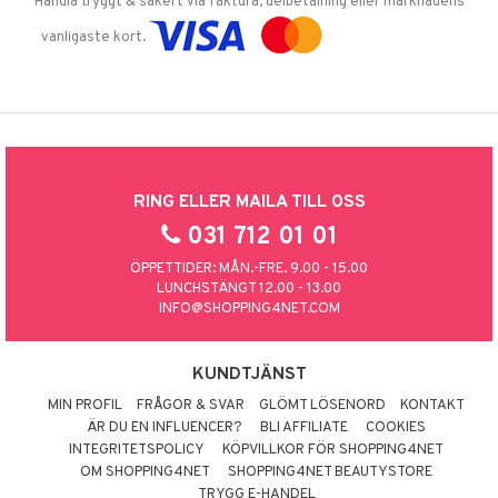
Handla tryggt & säkert via faktura, delbetalning eller marknadens
vanligaste kort.
RING ELLER MAILA TILL OSS
031 712 01 01
ÖPPETTIDER: MÅN.-FRE. 9.00 - 15.00
LUNCHSTÄNGT 12.00 - 13.00
INFO@SHOPPING4NET.COM
KUNDTJÄNST
MIN PROFIL
FRÅGOR & SVAR
GLÖMT LÖSENORD
KONTAKT
ÄR DU EN INFLUENCER?
BLI AFFILIATE
COOKIES
INTEGRITETSPOLICY
KÖPVILLKOR FÖR SHOPPING4NET
OM SHOPPING4NET
SHOPPING4NET BEAUTYSTORE
TRYGG E-HANDEL