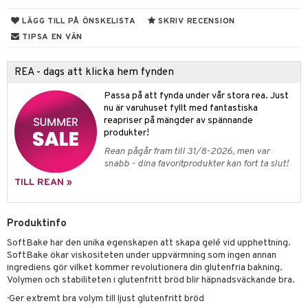
ndra
r
LÄGG TILL PÅ ÖNSKELISTA
SKRIV RECENSION
ng
TIPSA EN VÄN
frö & nötter
REA - dags att klicka hem fynden
ing
Passa på att fynda under vår stora rea. Just
nu är varuhuset fyllt med fantastiska
r & buljong
reapriser på mängder av spännande
produkter!
 bak
Rean pågår fram till 31/8-2026, men var
snabb - dina favoritprodukter kan fort ta slut!
fröpasta
TILL REAN »
fett
ood
Produktinfo
SoftBake har den unika egenskapen att skapa gelé vid upphettning.
SoftBake ökar viskositeten under uppvärmning som ingen annan
g
ingrediens gör vilket kommer revolutionera din glutenfria bakning.
Volymen och stabiliteten i glutenfritt bröd blir häpnadsväckande bra.
· Ger extremt bra volym till ljust glutenfritt bröd