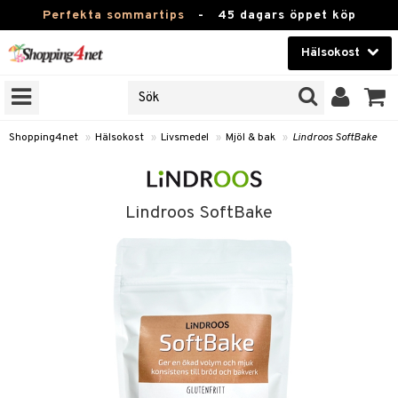
Perfekta sommartips
-
45 dagars öppet köp
Hälsokost
RKEN
Skönhet
JER
ODUKTER
Kontaktlinser
Shopping4net
»
Hälsokost
»
Livsmedel
»
Mjöl & bak
»
Lindroos SoftBake
TKORT
Hälsokost
Apotek
Lindroos SoftBake
Fitness
Hem & Inredning
Leksaker, Barn & Baby
r
ntolerans
Varumärken
fettsyror
Kampanjer
ood
tsyror
or