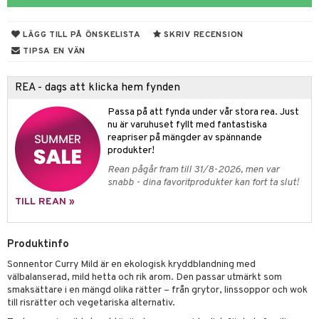
ndra
r
ng
LÄGG TILL PÅ ÖNSKELISTA
SKRIV RECENSION
frö & nötter
TIPSA EN VÄN
ing
REA - dags att klicka hem fynden
Passa på att fynda under vår stora rea. Just
r & buljong
nu är varuhuset fyllt med fantastiska
reapriser på mängder av spännande
bak
produkter!
Rean pågår fram till 31/8-2026, men var
fröpasta
snabb - dina favoritprodukter kan fort ta slut!
fett
TILL REAN »
ood
Produktinfo
Sonnentor Curry Mild är en ekologisk kryddblandning med
g
välbalanserad, mild hetta och rik arom. Den passar utmärkt som
smaksättare i en mängd olika rätter – från grytor, linssoppor och wok
till risrätter och vegetariska alternativ.