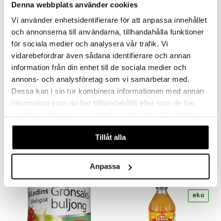
Denna webbplats använder cookies
göring
ndvård
lsam
bränning
iner
produkt
Vi använder enhetsidentifierare för att anpassa innehållet
cialprodukter
lbehör
hampo
tika
ersättning
eko
och annonserna till användarna, tillhandahålla funktioner
elningen
cialprodukter
d
iner
för sociala medier och analysera vår trafik. Vi
tik
vidarebefordrar även sådana identifierare och annan
par
, dusch & tvål
tänder
information från din enhet till de sociala medier och
on
ylotion
annons- och analysföretag som vi samarbetar med.
Dessa kan i sin tur kombinera informationen med annan
o
d
taminer
Finns i flera varianter
information som du har tillhandahållit eller som de har
riska oljor
A.Vogel Herbamare Örtbuljong
Celtic Havssalt Fint
dd
samlat in när du har använt deras tjänster. Du godkänner
A.VOGEL
MOTHER EARTH
våra cookies vid fortsatt användande av vår webbplats.
ppspeeling
ersun
produkter
Tillåt alla
113
109
fr.
kr
kr
a
n utan sol
cialprodukter
par
Anpassa
creme
eko