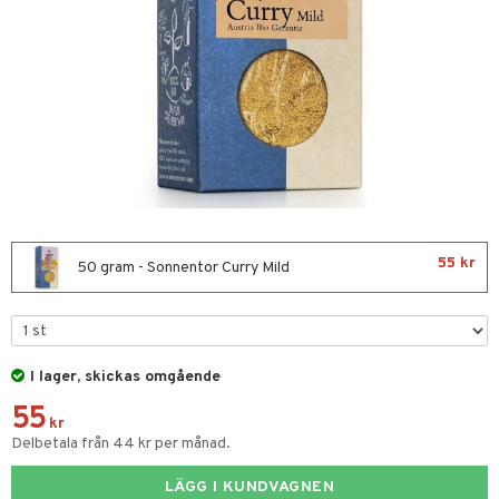
nor
d
 & mineral
tet & amning
ng
terie & PMS
tillskott
& naglar
tillskott
in
 ögon
ta
ggande & lindrande
kärl
ust
ust
ämpande
lskott
or
55 kr
nergi
äsa & hals
pigment
biloba
50 gram - Sonnentor Curry Mild
muskler
gar
ärkande
g
el
ämmande
erolsänkande
lskott
I lager, skickas omgående
fettsyror
ion
es
55
tsyror
d
kr
Delbetala från 44 kr per månad.
ot
LÄGG I KUNDVAGNEN