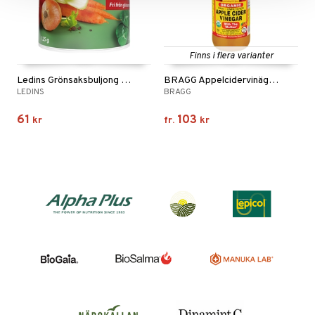
Finns i flera varianter
Ledins Grönsaksbuljong EKO
BRAGG Äppelcidervinäger EKO
LEDINS
BRAGG
61
103
kr
fr.
kr