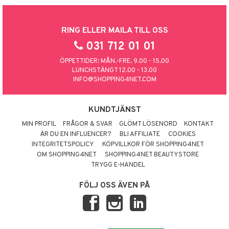
RING ELLER MAILA TILL OSS
031 712 01 01
ÖPPETTIDER: MÅN.-FRE. 9.00 - 15.00
LUNCHSTÄNGT 12.00 - 13.00
INFO@SHOPPING4NET.COM
KUNDTJÄNST
MIN PROFIL
FRÅGOR & SVAR
GLÖMT LÖSENORD
KONTAKT
ÄR DU EN INFLUENCER?
BLI AFFILIATE
COOKIES
INTEGRITETSPOLICY
KÖPVILLKOR FÖR SHOPPING4NET
OM SHOPPING4NET
SHOPPING4NET BEAUTYSTORE
TRYGG E-HANDEL
FÖLJ OSS ÄVEN PÅ