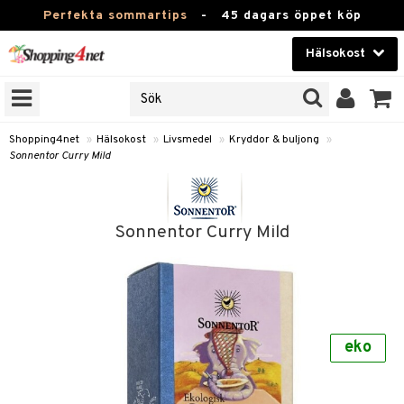
Perfekta sommartips
-
45 dagars öppet köp
Hälsokost
RKEN
Skönhet
JER
ODUKTER
Kontaktlinser
Shopping4net
»
Hälsokost
»
Livsmedel
»
Kryddor & buljong
»
Sonnentor Curry Mild
TKORT
Hälsokost
Apotek
Sonnentor Curry Mild
Fitness
Hem & Inredning
Leksaker, Barn & Baby
r
ntolerans
eko
Varumärken
fettsyror
Kampanjer
ood
tsyror
or