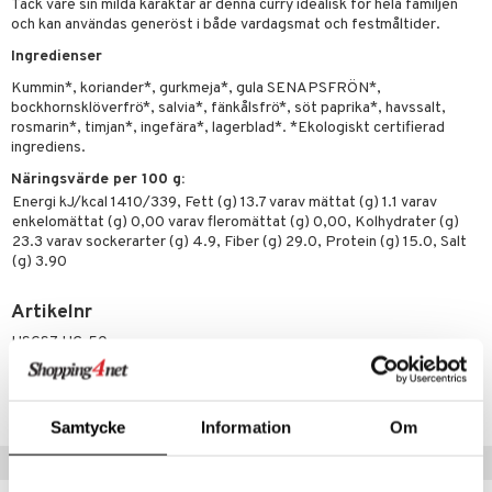
Tack vare sin milda karaktär är denna curry idealisk för hela familjen
tarm
och kan användas generöst i både vardagsmat och festmåltider.
r
r
Ingredienser
het & oro
Kummin*, koriander*, gurkmeja*, gula SENAPSFRÖN*,
bockhornsklöverfrö*, salvia*, fänkålsfrö*, söt paprika*, havssalt,
rodukter
ltning
m
rosmarin*, timjan*, ingefära*, lagerblad*. *Ekologiskt certifierad
ingrediens.
glerande
Näringsvärde per 100 g:
d
ium
Energi kJ/kcal 1410/339, Fett (g) 13.7 varav mättat (g) 1.1 varav
enkelomättat (g) 0,00 varav fleromättat (g) 0,00, Kolhydrater (g)
hälsovård
ning
neraler
23.3 varav sockerarter (g) 4.9, Fiber (g) 29.0, Protein (g) 15.0, Salt
(g) 3.90
g & avgiftning
api
Artikelnr
ygien
tare
HSGS7-UC-50
kning
e
svård
emer
Lägsta pris senaste 30 dagarna: 55 kr
r
dervinäger
Samtycke
Information
Om
oncremer
ndring
 fot
 & K
änst
Populära produkter
produkter
vård
d
danter
 & svar