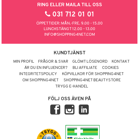
RING ELLER MAILA TILL OSS
031 712 01 01
ÖPPETTIDER: MÅN.-FRE. 9.00 - 15.00
LUNCHSTÄNGT 12.00 - 13.00
INFO@SHOPPING4NET.COM
KUNDTJÄNST
MIN PROFIL
FRÅGOR & SVAR
GLÖMT LÖSENORD
KONTAKT
ÄR DU EN INFLUENCER?
BLI AFFILIATE
COOKIES
INTEGRITETSPOLICY
KÖPVILLKOR FÖR SHOPPING4NET
OM SHOPPING4NET
SHOPPING4NET BEAUTYSTORE
TRYGG E-HANDEL
FÖLJ OSS ÄVEN PÅ