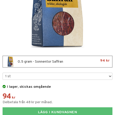
nor
d
 & mineral
tet & amning
ng
terie & PMS
tillskott
& naglar
tillskott
in
 ögon
ta
ggande & lindrande
kärl
ust
ust
ämpande
lskott
or
94 kr
nergi
äsa & hals
pigment
biloba
0.5 gram - Sonnentor Saffran
muskler
gar
ärkande
g
el
ämmande
erolsänkande
lskott
I lager, skickas omgående
fettsyror
ion
es
94
tsyror
d
kr
Delbetala från 48 kr per månad.
ot
LÄGG I KUNDVAGNEN