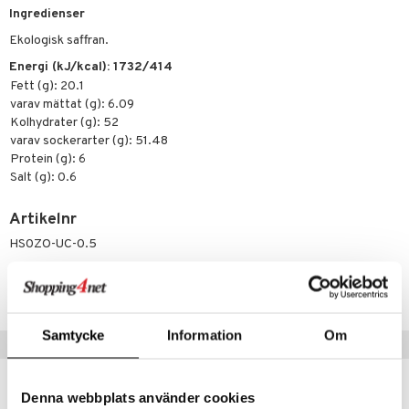
tarm
Ingredienser
r
r
Ekologisk saffran.
Energi (kJ/kcal): 1732/414
het & oro
Fett (g): 20.1
rodukter
ltning
m
varav mättat (g): 6.09
Kolhydrater (g): 52
glerande
varav sockerarter (g): 51.48
Protein (g): 6
d
ium
Salt (g): 0.6
hälsovård
ning
neraler
Artikelnr
g & avgiftning
api
HS0ZO-UC-0.5
ygien
tare
Lägsta pris senaste 30 dagarna: 94 kr
kning
e
svård
emer
r
dervinäger
Samtycke
Information
Om
Tips till dig
oncremer
ndring
 fot
 & K
änst
produkter
vård
d
danter
Denna webbplats använder cookies
 & svar