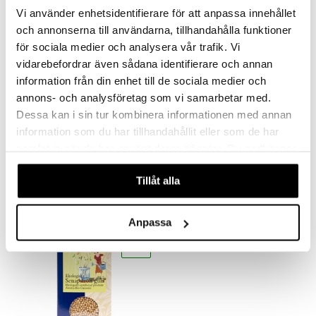
göring
ndvård
lsam
bränning
iner
eko
eko
Vi använder enhetsidentifierare för att anpassa innehållet
produkt
och annonserna till användarna, tillhandahålla funktioner
cialprodukter
lbehör
hampo
tika
ersättning
för sociala medier och analysera vår trafik. Vi
elningen
cialprodukter
d
iner
vidarebefordrar även sådana identifierare och annan
tik
information från din enhet till de sociala medier och
par
, dusch & tvål
tänder
annons- och analysföretag som vi samarbetar med.
on
ylotion
Dessa kan i sin tur kombinera informationen med annan
Sonnentor Honung Manuka
Sonnentor Kanelstänger
information som du har tillhandahållit eller som de har
o
d
taminer
SONNENTOR
SONNENTOR
samlat in när du har använt deras tjänster. Du godkänner
riska oljor
dd
våra cookies vid fortsatt användande av vår webbplats.
639
62
kr
kr
Tillåt alla
ppspeeling
ersun
produkter
a
n utan sol
Anpassa
cialprodukter
par
eko
creme