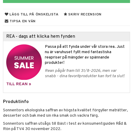
ndra
r
ng
LÄGG TILL PÅ ÖNSKELISTA
SKRIV RECENSION
frö & nötter
TIPSA EN VÄN
ing
REA - dags att klicka hem fynden
Passa på att fynda under vår stora rea. Just
r & buljong
nu är varuhuset fyllt med fantastiska
reapriser på mängder av spännande
bak
produkter!
Rean pågår fram till 31/8-2026, men var
fröpasta
snabb - dina favoritprodukter kan fort ta slut!
fett
TILL REAN »
ood
Produktinfo
Sonnentors ekologiska saffran av högsta kvalitet förgyller maträtter,
g
desserter och bak med sin rika smak och vackra färg.
Sonnentors saffran utsågs till Bäst i test av konsumentguiden Råd &
Rön på TV4 30 november 2022.