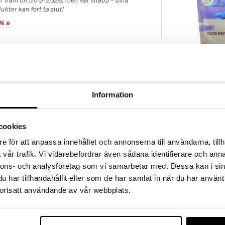
 fram till 31/8-2026, men var snabb - dina
ukter kan fort ta slut!
N »
Celtic Havssal
ic havssalt! Det här grova havssaltet innehåller
er samt spårämnen, utan några andra tillsatser.
MOTHER EART
driga 2000-åriga metoden för att samla in det
109
Information
kr
. Hela processen, från havsvatten till salt, hanteras
ande av solenergi, vindkraft och mänsklig
cookies
amlas in och transporteras till lagret och
skörden.
e för att anpassa innehållet och annonserna till användarna, tillh
essen tillverkas enbart av trä och metall.
vår trafik. Vi vidarebefordrar även sådana identifierare och anna
kärrorna rör sig längs mycket smala lervägar som
nnons- och analysföretag som vi samarbetar med. Dessa kan i sin
har tillhandahållit eller som de har samlat in när du har använt
ortsatt användande av vår webbplats.