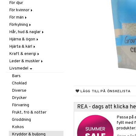
För djur
Raw Food
Veg fettsyror
Fettsyror
För kvinnor
Hudvård
För män
Vitamin & mineral
Graviditet & amning
Förkylning
Klimakterie & PMS
Näringstillskott
Hår, hud & naglar
Näringstillskott
Övriga
C-vitamin
Hjärna & ögon
Övriga
Prostata
Förebyggande &
Hår
lindrande
Hjärta & kärl
Sex & lust
Sex & lust
Kosttillskott
Fettsyror
Hostdämpande
Kraft & energi
Skelett
Sol & pigment
Minne
Ginkgo biloba
Öron, näsa & hals
Leder & muskler
Urinvägar
Ögon
Kärlstärkande
Ginseng
Övriga
Livsmedel
Kolesterolsänkande
Övriga
Kosttillskott
Virushämmande
Marina fettsyror
Prestation
Utvärtes
Bars
Vitlök
Veg fettsyror
Q-10
Choklad
Rosenrot
Diverse
LÄGG TILL PÅ ÖNSKELISTA
Schizandra
Drycker
Förvaring
REA - dags att klicka 
Frukt, frö & nötter
Passa på a
Groddning
fyllt med 
Kokos
produkter
Kryddor & buljong