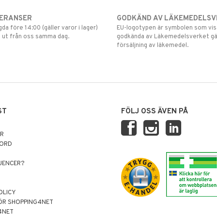
VERANSER
GODKÄND AV LÄKEMEDELSV
gda före 14:00 (gäller varor i lager)
EU-logotypen är symbolen som visar
 ut från oss samma dag.
godkända av Läkemedelsverket gä
försäljning av läkemedel.
ST
FÖLJ OSS ÄVEN PÅ
AR
NORD
LUENCER?
OLICY
ÖR SHOPPING4NET
4NET