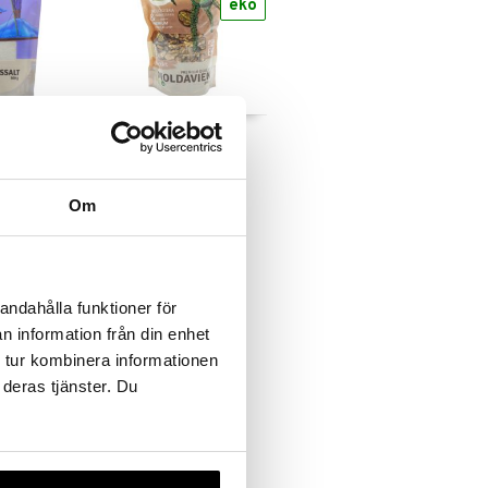
eko
t Fint
Valnötter Premium
RAW&EKO
H
MOTHER EARTH
115
Om
kr
andahålla funktioner för
n information från din enhet
 tur kombinera informationen
 deras tjänster. Du