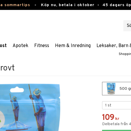
ta sommartips
-
Köp nu, betala i oktober -
45 dagars ö
ost
Apotek
Fitness
Hem & Inredning
Leksaker, Barn 
Shoppi
Grovt
500 gr
109
kr
Delbetala från 