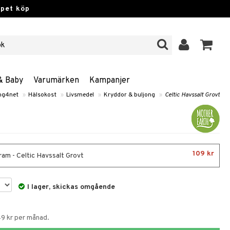
ppet köp
& Baby
Varumärken
Kampanjer
ng4net
»
Hälsokost
»
Livsmedel
»
Kryddor & buljong
»
Celtic Havssalt Grovt
109 kr
am - Celtic Havssalt Grovt
I lager, skickas omgående
49 kr per månad.