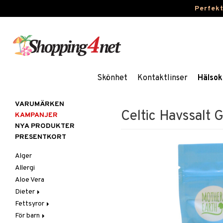
Perfek
Skönhet
Kontaktlinser
Hälsok
VARUMÄRKEN
Celtic Havssalt 
KAMPANJER
NYA PRODUKTER
PRESENTKORT
Alger
Allergi
Aloe Vera
Dieter
Fettsyror
Glutenintolerans
För barn
LCHF
Marina fettsyror