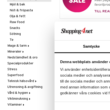
Rean pågår
Mjöl & bak
favoritprod
Nöt-& fröpasta
TILL REA
Olja & fett
Raw Food
Produktinfo
Snacks
Mother Earths 100% naturliga celt
Sötning
92% natriumklorid och 8% mineral
Te
Varje sommar genomförs den urål
Mage & tarm
Samtycke
exklusiva och eftertraktade saltet
Mineraler
Drycker
av saltarbetare och drivs uteslut
muskelkraft.
Nedstämdhet & oro
Fibrer
Järn
Denna webbplats använder 
Specialprodukter
Matsmältning
Kalcium
Energi används endast när saltet s
förpackningsanläggningen efter 
Stress
Syrareglerande
Krom
Vi använder enhetsidentifierar
Verktygen som används under proc
Superfood
Tarm
Magnesium
sociala medier och analysera 
Hjultunnor används eftersom salt
Teknisk hälsovård
Utrensning
Multimineraler
till de sociala medier och a
inte är framkomliga för fordon.
Utrensning & avgiftning
Övriga
Ljusterapi
med annan information som du 
Ingredienser
Vård & hygien
Selen
Luftfuktare
godkänner våra cookies vid f
Grovt celtic salt
Viktminskning
Zink
Massage
Ansiktsvård
Vitaminer
Övrigt
Giftset
Äppelcidervinäger
Cremer
Näringsvärde per 100 g