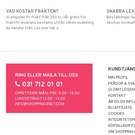
VAD KOSTAR FRAKTEN?
SNABBA LE
Vi erbjuder fri frakt från 350 kr. Vår gräns för
Beställningar la
fraktfri leverans bestäms utifån vilken avdelning
skickas normalt
du handlar från. Läs mer här »
KUNDTJÄN
RING ELLER MAILA TILL OSS
MIN PROFIL
031 712 01 01
FRÅGOR & SV
GLÖMT LÖSE
ÖPPETTIDER: MÅN.-FRE. 9.00 - 15.00
KONTAKT
LUNCHSTÄNGT 12.00 - 13.00
ÄR DU EN INF
INFO@SHOPPING4NET.COM
BLI AFFILIATE
COOKIES
INTEGRITETSP
KÖPVILLKOR F
OM SHOPPING