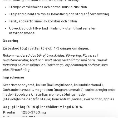
under träning och som en del av en aktiv vardag.
emer
r
fröpasta
dervinäger
Främjar vätskebalans och normal muskelfunktion
oncremer
fett
ndring
 fot
 & K
Hjälper dig hantera fysisk belastning och stödjer återhämtning
änst
produkter
vård
ood
d
danter
Frisk, sockerfri smak av körsbär och hallon
 & svar
Utvecklad och tillverkad i Finland – utan tillsatser eller
göring
ndvård
lsam
bränning
iner
utfyllnadsmedel
produkt
cialprodukter
lbehör
hampo
g
tika
ersättning
Dosering
elningen
cialprodukter
d
iner
En tesked (5g) i vatten (3-7 dl), 1-3 gånger om dagen.
tik
Rekommenderad dos bör ej överskridas. Förvaring: Förvaras i
par
, dusch & tvål
tänder
rumstemperatur, torrt och svalt utom räckhåll för små barn. Undvik
förvaring i direkt solljus. Källsortering: Förpackningen sorteras som
on
ylotion
plastförpackning.
o
d
taminer
Ingredienser
riska oljor
Kreatinmonohydrat, kalium (kaliumglukonat, kaliumbikarbonat),
dd
Guérande-havssalt, magnesium (magnesiummalat), surhetsreglerande
ppspeeling
ersun
medel (äppelsyra), naturliga aromer, sötningsmedel
produkter
(steviolglykosider från stevia) koncentrat (rädisa, svartvinbär, äpple)
a
n utan sol
Dagligt intag (5-15 g) innehåller: Mängd DRI %
cialprodukter
par
Kreatin
1250-3750 mg
Kalium
190-570 mg