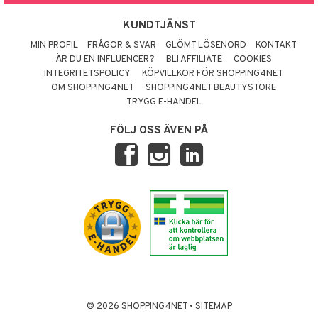
KUNDTJÄNST
MIN PROFIL
FRÅGOR & SVAR
GLÖMT LÖSENORD
KONTAKT
ÄR DU EN INFLUENCER?
BLI AFFILIATE
COOKIES
INTEGRITETSPOLICY
KÖPVILLKOR FÖR SHOPPING4NET
OM SHOPPING4NET
SHOPPING4NET BEAUTYSTORE
TRYGG E-HANDEL
FÖLJ OSS ÄVEN PÅ
© 2026 SHOPPING4NET
•
SITEMAP