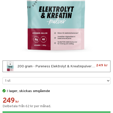
nor
d
 & mineral
tet & amning
ng
terie & PMS
tillskott
& naglar
tillskott
in
 ögon
ta
ggande & lindrande
kärl
ust
ust
ämpande
lskott
or
nergi
äsa & hals
pigment
biloba
249 kr
200 gram - Pureness Elektrolyt & Kreatinpulver Körsbär-Hallon
gar
ärkande
g
ämmande
erolsänkande
fettsyror
ion
I lager, skickas omgående
tsyror
249
kr
ot
Delbetala från 62 kr per månad.