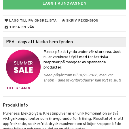
ndra
LÄGG I KUNDVAGNEN
muskler
el
lskott
LÄGG TILL PÅ ÖNSKELISTA
SKRIV RECENSION
TIPSA EN VÄN
tarm
es
r
d
r
REA - dags att klicka hem fynden
het & oro
Passa på att fynda under vår stora rea. Just
nu är varuhuset fyllt med fantastiska
rodukter
r
ltning
m
reapriser på mängder av spännande
produkter!
ng
glerande
Rean pågår fram till 31/8-2026, men var
snabb - dina favoritprodukter kan fort ta slut!
d
frö & nötter
ium
TILL REAN »
hälsovård
ing
ning
neraler
g & avgiftning
api
Produktinfo
ygien
r & buljong
tare
Pureness Elektrolyt & Kreatinpulver är en unik kombination av två
viktiga komponenter som är avgörande för träning. Resultatet är ett
kning
bak
e
svård
uppfriskande, sockerfritt dryckespulver som stödjer kroppen både