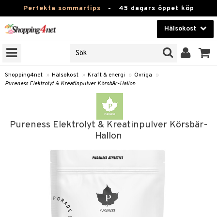
Perfekta sommartips
-
45 dagars öppet köp
Hälsokost
RKEN
Skönhet
JER
ODUKTER
Kontaktlinser
Shopping4net
»
Hälsokost
»
Kraft & energi
»
Övriga
»
Pureness Elektrolyt & Kreatinpulver Körsbär-Hallon
TKORT
Hälsokost
Apotek
Pureness Elektrolyt & Kreatinpulver Körsbär-
Fitness
Hallon
Hem & Inredning
Leksaker, Barn & Baby
r
ntolerans
Varumärken
fettsyror
Kampanjer
ood
tsyror
or