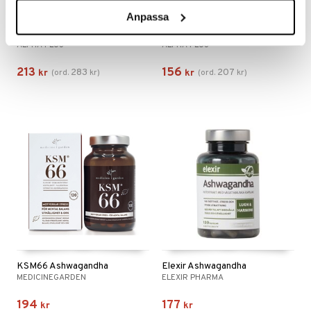
Anpassa
Alpha Plus Adreno Plus
Alpha Plus Aminosyrakomplex
ALPHA PLUS
ALPHA PLUS
213
156
283
207
kr
(
ord.
kr
)
kr
(
ord.
kr
)
KSM66 Ashwagandha
Elexir Ashwagandha
MEDICINEGARDEN
ELEXIR PHARMA
194
177
kr
kr