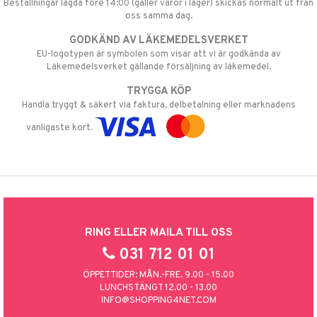
Beställningar lagda före 14:00 (gäller varor i lager) skickas normalt ut från
oss samma dag.
GODKÄND AV LÄKEMEDELSVERKET
EU-logotypen är symbolen som visar att vi är godkända av
Läkemedelsverket gällande försäljning av läkemedel.
TRYGGA KÖP
Handla tryggt & säkert via faktura, delbetalning eller marknadens
vanligaste kort.
RING ELLER MAILA TILL OSS
031 712 01 01
ÖPPETTIDER: MÅN.-FRE. 9.00 - 15.00
LUNCHSTÄNGT 12.00 - 13.00
INFO@SHOPPING4NET.COM