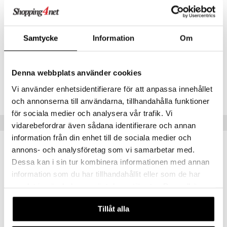
creme
Natrium
375-1125 mg
Klorid
560-1680 mg
Magnesium
115-345 mg
Samtycke
Information
Om
Artikelnr
HPEKK-QH-200
Denna webbplats använder cookies
Vi använder enhetsidentifierare för att anpassa innehållet
Lägsta pris senaste 30 dagarna: 249 kr
och annonserna till användarna, tillhandahålla funktioner
för sociala medier och analysera vår trafik. Vi
Populära produkter
vidarebefordrar även sådana identifierare och annan
information från din enhet till de sociala medier och
kampanj
kampanj
-25%
-25%
annons- och analysföretag som vi samarbetar med.
Dessa kan i sin tur kombinera informationen med annan
information som du har tillhandahållit eller som de har
samlat in när du har använt deras tjänster. Du godkänner
våra cookies vid fortsatt användande av vår webbplats.
Tillåt alla