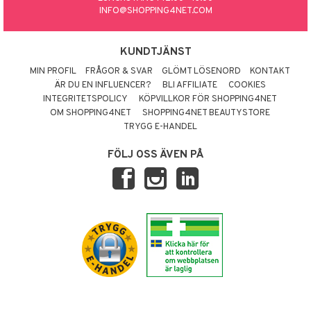
INFO@SHOPPING4NET.COM
KUNDTJÄNST
MIN PROFIL
FRÅGOR & SVAR
GLÖMT LÖSENORD
KONTAKT
ÄR DU EN INFLUENCER?
BLI AFFILIATE
COOKIES
INTEGRITETSPOLICY
KÖPVILLKOR FÖR SHOPPING4NET
OM SHOPPING4NET
SHOPPING4NET BEAUTYSTORE
TRYGG E-HANDEL
FÖLJ OSS ÄVEN PÅ