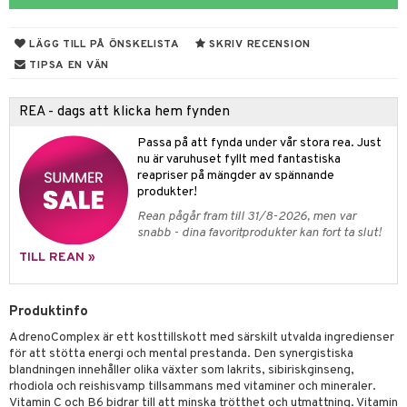
ndra
muskler
LÄGG TILL PÅ ÖNSKELISTA
SKRIV RECENSION
el
lskott
TIPSA EN VÄN
tarm
es
REA - dags att klicka hem fynden
r
d
r
Passa på att fynda under vår stora rea. Just
nu är varuhuset fyllt med fantastiska
het & oro
reapriser på mängder av spännande
rodukter
r
ltning
m
produkter!
Rean pågår fram till 31/8-2026, men var
ng
glerande
snabb - dina favoritprodukter kan fort ta slut!
d
frö & nötter
ium
TILL REAN »
hälsovård
ing
ning
neraler
Produktinfo
g & avgiftning
api
AdrenoComplex är ett kosttillskott med särskilt utvalda ingredienser
ygien
r & buljong
tare
för att stötta energi och mental prestanda. Den synergistiska
blandningen innehåller olika växter som lakrits, sibiriskginseng,
kning
bak
e
svård
rhodiola och reishisvamp tillsammans med vitaminer och mineraler.
Vitamin C och B6 bidrar till att minska trötthet och utmattning. Vitamin