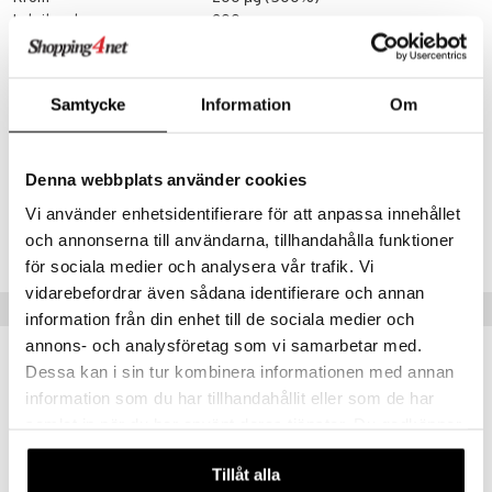
creme
Lakritsrot
200 mg
Rysk rot
200 mg
Rosenrotextrakt 10:1
20 mg
Reishisvampextrakt 15:1
14 mg
Samtycke
Information
Om
* Dagligt referensintag (DRI)
Artikelnr
Denna webbplats använder cookies
HBHNE-R9-60
Vi använder enhetsidentifierare för att anpassa innehållet
och annonserna till användarna, tillhandahålla funktioner
Lägsta pris senaste 30 dagarna: 166 kr
för sociala medier och analysera vår trafik. Vi
vidarebefordrar även sådana identifierare och annan
Populära produkter
information från din enhet till de sociala medier och
annons- och analysföretag som vi samarbetar med.
kampanj
kampanj
-25%
-25%
Dessa kan i sin tur kombinera informationen med annan
information som du har tillhandahållit eller som de har
samlat in när du har använt deras tjänster. Du godkänner
våra cookies vid fortsatt användande av vår webbplats.
Tillåt alla