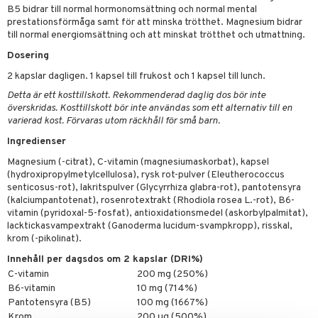
emer
r
fröpasta
dervinäger
B5 bidrar till normal hormonomsättning och normal mental
prestationsförmåga samt för att minska trötthet. Magnesium bidrar
oncremer
fett
ndring
 fot
 & K
till normal energiomsättning och att minskat trötthet och utmattning.
änst
produkter
vård
Dosering
ood
d
danter
 & svar
2 kapslar dagligen. 1 kapsel till frukost och 1 kapsel till lunch.
göring
ndvård
lsam
bränning
iner
produkt
Detta är ett kosttillskott. Rekommenderad daglig dos bör inte
cialprodukter
lbehör
hampo
g
tika
ersättning
överskridas. Kosttillskott bör inte användas som ett alternativ till en
elningen
varierad kost. Förvaras utom räckhåll för små barn.
cialprodukter
d
iner
Ingredienser
tik
par
, dusch & tvål
tänder
Magnesium (-citrat), C-vitamin (magnesiumaskorbat), kapsel
(hydroxipropylmetylcellulosa), rysk rot-pulver (Eleutherococcus
on
ylotion
senticosus-rot), lakritspulver (Glycyrrhiza glabra-rot), pantotensyra
(kalciumpantotenat), rosenrotextrakt (Rhodiola rosea L.-rot), B6-
o
d
taminer
vitamin (pyridoxal-5-fosfat), antioxidationsmedel (askorbylpalmitat),
lacktickasvampextrakt (Ganoderma lucidum-svampkropp), risskal,
riska oljor
dd
krom (-pikolinat).
ppspeeling
ersun
produkter
Innehåll per dagsdos om 2 kapslar (DRI%)
C-vitamin
200 mg (250%)
a
n utan sol
B6-vitamin
10 mg (714%)
cialprodukter
Pantotensyra (B5)
100 mg (1667%)
par
Krom
200 μg (500%)