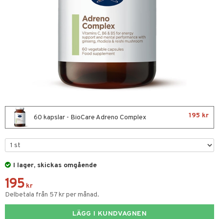
nor
d
 & mineral
tet & amning
ng
terie & PMS
tillskott
& naglar
tillskott
in
 ögon
ta
ggande & lindrande
kärl
ust
ust
ämpande
lskott
or
195 kr
nergi
äsa & hals
pigment
biloba
60 kapslar - BioCare Adreno Complex
gar
ärkande
g
ämmande
erolsänkande
I lager, skickas omgående
fettsyror
ion
195
tsyror
kr
Delbetala från 57 kr per månad.
ot
LÄGG I KUNDVAGNEN