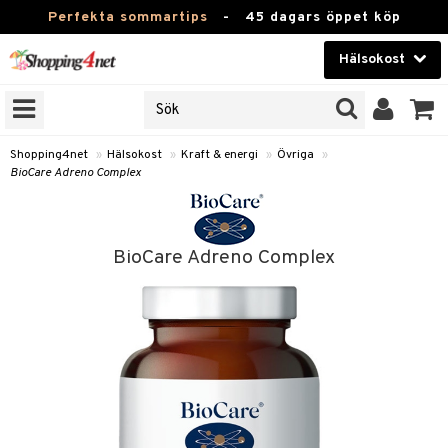
Perfekta sommartips
-
45 dagars öppet köp
Hälsokost
RKEN
Skönhet
JER
ODUKTER
Kontaktlinser
Shopping4net
»
Hälsokost
»
Kraft & energi
»
Övriga
»
BioCare Adreno Complex
TKORT
Hälsokost
Apotek
BioCare Adreno Complex
Fitness
Hem & Inredning
Leksaker, Barn & Baby
r
ntolerans
Varumärken
fettsyror
Kampanjer
ood
tsyror
or