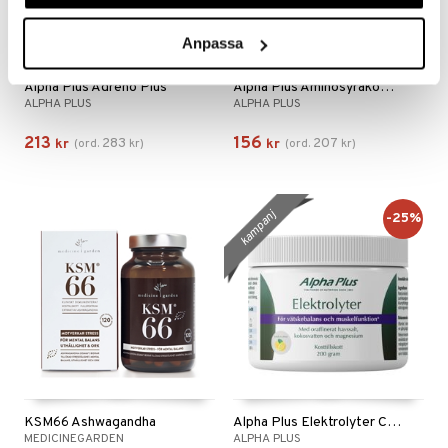
Anpassa
Alpha Plus Adreno Plus
Alpha Plus Aminosyrakomplex
ALPHA PLUS
ALPHA PLUS
213
156
283
207
kr
(
ord.
kr
)
kr
(
ord.
kr
)
kampanj
-25%
KSM66 Ashwagandha
Alpha Plus Elektrolyter Citron
MEDICINEGARDEN
ALPHA PLUS