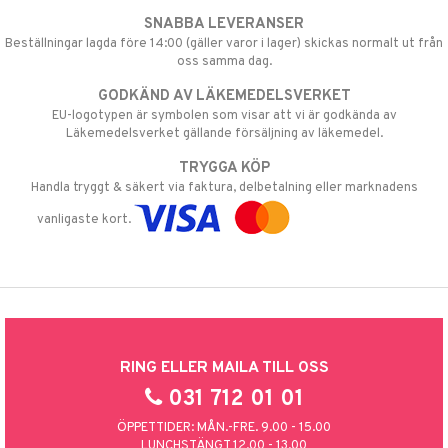
SNABBA LEVERANSER
Beställningar lagda före 14:00 (gäller varor i lager) skickas normalt ut från
oss samma dag.
GODKÄND AV LÄKEMEDELSVERKET
EU-logotypen är symbolen som visar att vi är godkända av
Läkemedelsverket gällande försäljning av läkemedel.
TRYGGA KÖP
Handla tryggt & säkert via faktura, delbetalning eller marknadens
vanligaste kort.
RING ELLER MAILA TILL OSS
031 712 01 01
ÖPPETTIDER: MÅN.-FRE. 9.00 - 15.00
LUNCHSTÄNGT 12.00 - 13.00