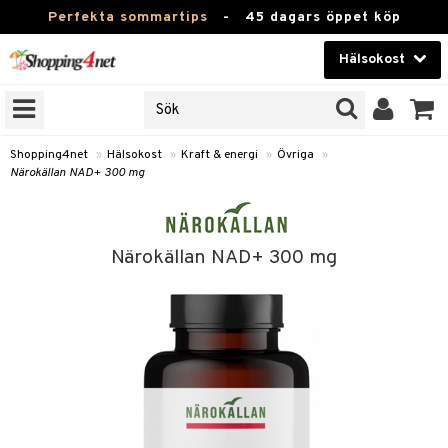
Perfekta sommartips
-
45 dagars öppet köp
Hälsokost
RKEN
Skönhet
JER
ODUKTER
Kontaktlinser
Shopping4net
»
Hälsokost
»
Kraft & energi
»
Övriga
»
Närokällan NAD+ 300 mg
TKORT
Hälsokost
Apotek
Närokällan NAD+ 300 mg
Fitness
Hem & Inredning
Leksaker, Barn & Baby
r
ntolerans
Varumärken
fettsyror
Kampanjer
ood
tsyror
or