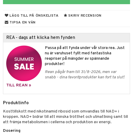
ndra
muskler
LÄGG TILL PÅ ÖNSKELISTA
SKRIV RECENSION
el
lskott
TIPSA EN VÄN
tarm
es
REA - dags att klicka hem fynden
r
d
r
Passa på att fynda under vår stora rea. Just
het & oro
nu är varuhuset fyllt med fantastiska
reapriser på mängder av spännande
rodukter
r
ltning
m
produkter!
Rean pågår fram till 31/8-2026, men var
ng
glerande
snabb - dina favoritprodukter kan fort ta slut!
d
frö & nötter
ium
TILL REAN »
hälsovård
ing
ning
neraler
Produktinfo
g & avgiftning
api
Kosttillskott med nikotinamid ribosid som omvandlas till NAD+ i
ygien
r & buljong
tare
kroppen. NAD+ bidrar till att minska trötthet och utmattning samt till
att främja metabolismen i cellerna och produktion av energi.
kning
bak
e
svård
Dosering