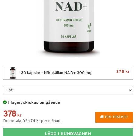
nor
d
 & mineral
tet & amning
ng
terie & PMS
tillskott
& naglar
tillskott
in
 ögon
ta
ggande & lindrande
kärl
ust
ust
ämpande
lskott
or
378 kr
nergi
äsa & hals
pigment
biloba
30 kapslar - Närokällan NAD+ 300 mg
gar
ärkande
g
ämmande
erolsänkande
I lager, skickas omgående
fettsyror
ion
378
tsyror
kr
FRI FRAKT!
Delbetala från 74 kr per månad.
ot
LÄGG I KUNDVAGNEN