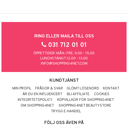
RING ELLER MAILA TILL OSS
031 712 01 01
ÖPPETTIDER: MÅN.-FRE. 9.00 - 15.00
LUNCHSTÄNGT 12.00 - 13.00
INFO@SHOPPING4NET.COM
KUNDTJÄNST
MIN PROFIL
FRÅGOR & SVAR
GLÖMT LÖSENORD
KONTAKT
ÄR DU EN INFLUENCER?
BLI AFFILIATE
COOKIES
INTEGRITETSPOLICY
KÖPVILLKOR FÖR SHOPPING4NET
OM SHOPPING4NET
SHOPPING4NET BEAUTYSTORE
TRYGG E-HANDEL
FÖLJ OSS ÄVEN PÅ