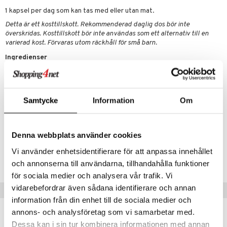
emer
r
fröpasta
dervinäger
1 kapsel per dag som kan tas med eller utan mat.
oncremer
fett
ndring
 fot
 & K
Detta är ett kosttillskott. Rekommenderad daglig dos bör inte
änst
överskridas. Kosttillskott bör inte användas som ett alternativ till en
produkter
vård
ood
d
danter
varierad kost. Förvaras utom räckhåll för små barn.
 & svar
göring
ndvård
lsam
Ingredienser
bränning
iner
produkt
Nikotinamid ribosid, bärare (risextrakt), vegetabilisk kapsel (pullulan).
cialprodukter
lbehör
hampo
g
tika
ersättning
elningen
Innehåll per dos
cialprodukter
d
iner
Nikotinamid ribosid
300 mg
Samtycke
Information
Om
tik
par
, dusch & tvål
tänder
Artikelnr
on
ylotion
HBHN3-B5-30
Denna webbplats använder cookies
o
d
taminer
Vi använder enhetsidentifierare för att anpassa innehållet
Lägsta pris senaste 30 dagarna: 378 kr
riska oljor
och annonserna till användarna, tillhandahålla funktioner
dd
för sociala medier och analysera vår trafik. Vi
ppspeeling
ersun
produkter
vidarebefordrar även sådana identifierare och annan
Tips till dig
a
n utan sol
information från din enhet till de sociala medier och
annons- och analysföretag som vi samarbetar med.
cialprodukter
par
Dessa kan i sin tur kombinera informationen med annan