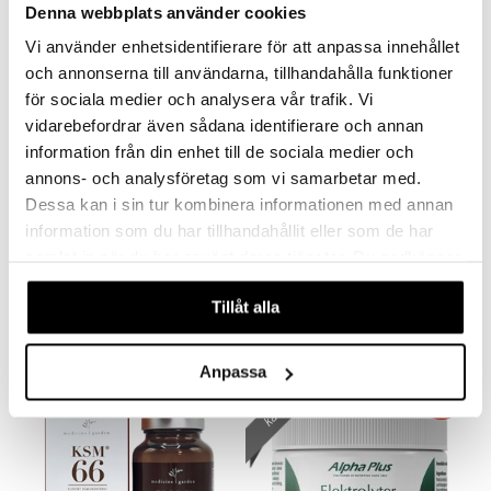
Denna webbplats använder cookies
creme
kampanj
kampanj
-25%
-25%
Vi använder enhetsidentifierare för att anpassa innehållet
och annonserna till användarna, tillhandahålla funktioner
för sociala medier och analysera vår trafik. Vi
vidarebefordrar även sådana identifierare och annan
information från din enhet till de sociala medier och
annons- och analysföretag som vi samarbetar med.
Dessa kan i sin tur kombinera informationen med annan
information som du har tillhandahållit eller som de har
Alpha Plus Adreno Plus
Alpha Plus Aminosyrakomplex
samlat in när du har använt deras tjänster. Du godkänner
ALPHA PLUS
ALPHA PLUS
våra cookies vid fortsatt användande av vår webbplats.
Tillåt alla
213
156
283
207
kr
(
ord.
kr
)
kr
(
ord.
kr
)
Anpassa
kampanj
-25%