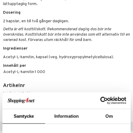
emer
r
fröpasta
dervinäger
lättupptaglig form.
oncremer
Dosering
fett
ndring
 fot
 & K
änst
2 kapslar, en till två gånger dagligen.
produkter
vård
ood
d
danter
 & svar
Detta är ett kosttillskott. Rekommenderad daglig dos bör inte
göring
ndvård
lsam
bränning
iner
överskridas. Kosttillskott bör inte inte användas som ett alternativ till en
produkt
varierad kost. Förvaras utom räckhåll för små barn.
cialprodukter
lbehör
hampo
g
tika
ersättning
Ingredienser
elningen
cialprodukter
d
iner
Acetyl-L-karnitin, kapsel (veg. hydroxypropylmetylcellulosa).
tik
par
, dusch & tvål
tänder
Innehåll per
Acetyl-L-karnitin
1 000
on
ylotion
Artikelnr
o
d
taminer
HAPAL-AP-60
riska oljor
dd
ppspeeling
ersun
produkter
Lägsta pris senaste 30 dagarna: 279 kr
a
Samtycke
Information
Om
n utan sol
Populära produkter
cialprodukter
par