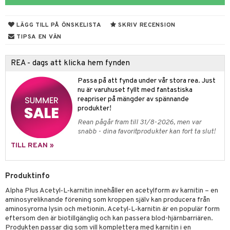
ndra
muskler
LÄGG TILL PÅ ÖNSKELISTA
SKRIV RECENSION
el
lskott
TIPSA EN VÄN
tarm
es
REA - dags att klicka hem fynden
r
d
r
Passa på att fynda under vår stora rea. Just
nu är varuhuset fyllt med fantastiska
het & oro
reapriser på mängder av spännande
rodukter
r
ltning
m
produkter!
Rean pågår fram till 31/8-2026, men var
ng
glerande
snabb - dina favoritprodukter kan fort ta slut!
d
frö & nötter
ium
TILL REAN »
hälsovård
ing
ning
neraler
Produktinfo
g & avgiftning
api
Alpha Plus Acetyl‑L‑karnitin innehåller en acetylform av karnitin – en
ygien
r & buljong
tare
aminosyreliknande förening som kroppen själv kan producera från
aminosyrorna lysin och metionin. Acetyl‑L‑karnitin är en populär form
kning
bak
e
svård
eftersom den är biotillgänglig och kan passera blod-hjärnbarriären.
Produkten passar dig som vill komplettera med karnitin i en