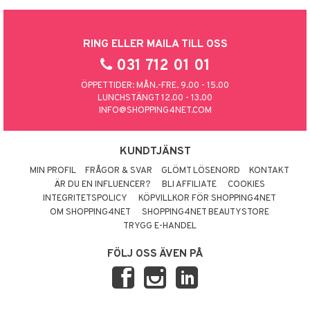
RING ELLER MAILA TILL OSS
031 712 01 01
ÖPPETTIDER: MÅN.-FRE. 9.00 - 15.00
LUNCHSTÄNGT 12.00 - 13.00
INFO@SHOPPING4NET.COM
KUNDTJÄNST
MIN PROFIL
FRÅGOR & SVAR
GLÖMT LÖSENORD
KONTAKT
ÄR DU EN INFLUENCER?
BLI AFFILIATE
COOKIES
INTEGRITETSPOLICY
KÖPVILLKOR FÖR SHOPPING4NET
OM SHOPPING4NET
SHOPPING4NET BEAUTYSTORE
TRYGG E-HANDEL
FÖLJ OSS ÄVEN PÅ