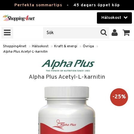
Perfekta sommartips
-
45 dagars öppet köp
Hälsokost
RKEN
Skönhet
JER
ODUKTER
Kontaktlinser
Shopping4net
»
Hälsokost
»
Kraft & energi
»
Övriga
»
Alpha Plus Acetyl-L-karnitin
TKORT
Hälsokost
Apotek
Alpha Plus Acetyl-L-karnitin
Fitness
Hem & Inredning
-25%
Leksaker, Barn & Baby
r
ntolerans
Varumärken
fettsyror
Kampanjer
ood
tsyror
or