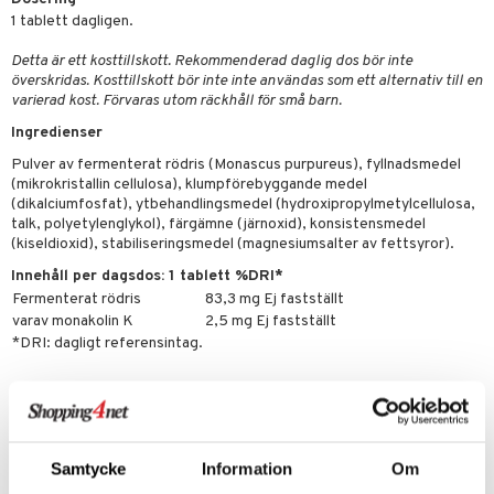
oncremer
fett
ndring
 fot
 & K
1 tablett dagligen.
änst
produkter
vård
ood
d
danter
Detta är ett kosttillskott. Rekommenderad daglig dos bör inte
 & svar
överskridas. Kosttillskott bör inte inte användas som ett alternativ till en
göring
ndvård
lsam
bränning
iner
varierad kost. Förvaras utom räckhåll för små barn.
produkt
cialprodukter
lbehör
hampo
g
tika
ersättning
Ingredienser
elningen
cialprodukter
d
iner
Pulver av fermenterat rödris (Monascus purpureus), fyllnadsmedel
tik
(mikrokristallin cellulosa), klumpförebyggande medel
par
, dusch & tvål
tänder
(dikalciumfosfat), ytbehandlingsmedel (hydroxipropylmetylcellulosa,
talk, polyetylenglykol), färgämne (järnoxid), konsistensmedel
on
ylotion
(kiseldioxid), stabiliseringsmedel (magnesiumsalter av fettsyror).
Innehåll per dagsdos: 1 tablett %DRI*
o
d
taminer
Fermenterat rödris
83,3 mg Ej fastställt
riska oljor
dd
varav monakolin K
2,5 mg Ej fastställt
*DRI: dagligt referensintag.
ppspeeling
ersun
produkter
a
Artikelnr
n utan sol
HBR01-PN-120
cialprodukter
par
Samtycke
Information
Om
creme
Lägsta pris senaste 30 dagarna: 117 kr