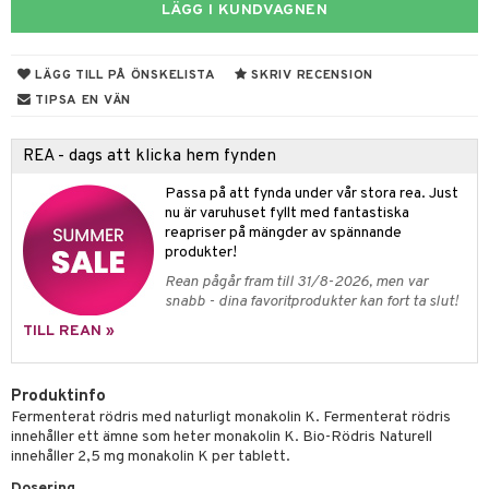
muskler
g
LÄGG I KUNDVAGNEN
el
lskott
LÄGG TILL PÅ ÖNSKELISTA
SKRIV RECENSION
tarm
ion
es
TIPSA EN VÄN
r
d
r
het & oro
ot
REA - dags att klicka hem fynden
rodukter
ndra
r
ltning
m
Passa på att fynda under vår stora rea. Just
nu är varuhuset fyllt med fantastiska
ng
glerande
reapriser på mängder av spännande
produkter!
d
frö & nötter
ium
Rean pågår fram till 31/8-2026, men var
snabb - dina favoritprodukter kan fort ta slut!
hälsovård
ing
ning
neraler
TILL REAN »
g & avgiftning
api
ygien
r & buljong
tare
Produktinfo
Fermenterat rödris med naturligt monakolin K. Fermenterat rödris
kning
bak
e
svård
innehåller ett ämne som heter monakolin K. Bio-Rödris Naturell
innehåller 2,5 mg monakolin K per tablett.
emer
r
fröpasta
dervinäger
Dosering