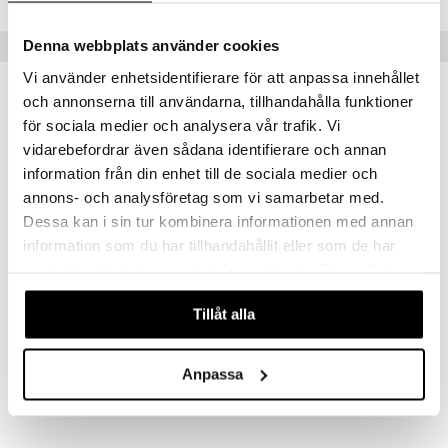
Tips till dig
Denna webbplats använder cookies
Vi använder enhetsidentifierare för att anpassa innehållet
och annonserna till användarna, tillhandahålla funktioner
för sociala medier och analysera vår trafik. Vi
vidarebefordrar även sådana identifierare och annan
information från din enhet till de sociala medier och
annons- och analysföretag som vi samarbetar med.
Dessa kan i sin tur kombinera informationen med annan
information som du har tillhandahållit eller som de har
samlat in när du har använt deras tjänster. Du godkänner
våra cookies vid fortsatt användande av vår webbplats.
Bio-Caroten
D-Pearls
Tillåt alla
PHARMA NORD
PHARMA NORD
147
109
kr
kr
Anpassa