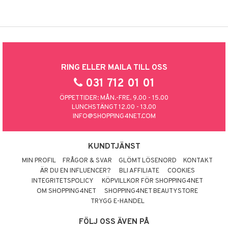
RING ELLER MAILA TILL OSS
031 712 01 01
ÖPPETTIDER: MÅN.-FRE. 9.00 - 15.00
LUNCHSTÄNGT 12.00 - 13.00
INFO@SHOPPING4NET.COM
KUNDTJÄNST
MIN PROFIL
FRÅGOR & SVAR
GLÖMT LÖSENORD
KONTAKT
ÄR DU EN INFLUENCER?
BLI AFFILIATE
COOKIES
INTEGRITETSPOLICY
KÖPVILLKOR FÖR SHOPPING4NET
OM SHOPPING4NET
SHOPPING4NET BEAUTYSTORE
TRYGG E-HANDEL
FÖLJ OSS ÄVEN PÅ