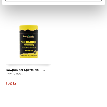
194
355
kr
kr
Rawpowder Spermidin 1,6mg
RAWPOWDER
132
kr