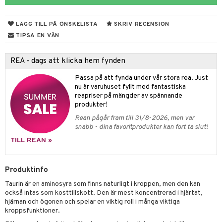
muskler
g
el
lskott
LÄGG TILL PÅ ÖNSKELISTA
SKRIV RECENSION
tarm
ion
es
TIPSA EN VÄN
r
d
r
REA - dags att klicka hem fynden
het & oro
ot
Passa på att fynda under vår stora rea. Just
nu är varuhuset fyllt med fantastiska
rodukter
ndra
r
ltning
m
reapriser på mängder av spännande
ng
glerande
produkter!
Rean pågår fram till 31/8-2026, men var
d
frö & nötter
ium
snabb - dina favoritprodukter kan fort ta slut!
hälsovård
ing
ning
neraler
TILL REAN »
g & avgiftning
api
Produktinfo
ygien
r & buljong
tare
Taurin är en aminosyra som finns naturligt i kroppen, men den kan
kning
bak
e
svård
också intas som kosttillskott. Den är mest koncentrerad i hjärtat,
hjärnan och ögonen och spelar en viktig roll i många viktiga
emer
r
fröpasta
dervinäger
kroppsfunktioner.