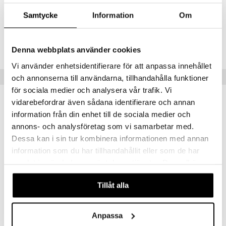
Artikelnr
Samtycke
Information
Om
HALKX-UF-90
Lägsta pris senaste 30 dagarna: 125 kr
Denna webbplats använder cookies
Vi använder enhetsidentifierare för att anpassa innehållet
Tips till dig
och annonserna till användarna, tillhandahålla funktioner
för sociala medier och analysera vår trafik. Vi
vidarebefordrar även sådana identifierare och annan
information från din enhet till de sociala medier och
annons- och analysföretag som vi samarbetar med.
Dessa kan i sin tur kombinera informationen med annan
information som du har tillhandahållit eller som de har
samlat in när du har använt deras tjänster. Du godkänner
våra cookies vid fortsatt användande av vår webbplats.
Tillåt alla
Rawpowder Panax Ginseng Extrakt 500mg
Rawpowder Saffran + Extrakt
RAWPOWDER
RAWPOWDER
Anpassa