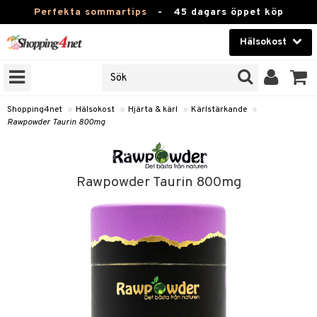
Perfekta sommartips
-
45 dagars öppet köp
Hälsokost
RKEN
Skönhet
JER
ODUKTER
Kontaktlinser
Shopping4net
»
Hälsokost
»
Hjärta & kärl
»
Kärlstärkande
»
Rawpowder Taurin 800mg
TKORT
Hälsokost
Apotek
Rawpowder Taurin 800mg
Fitness
Hem & Inredning
Leksaker, Barn & Baby
r
ntolerans
Varumärken
fettsyror
Kampanjer
ood
tsyror
or