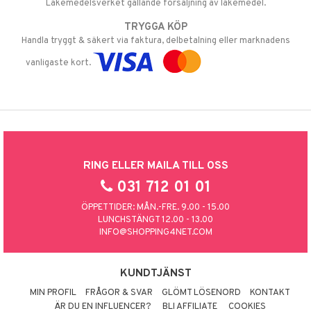
Läkemedelsverket gällande försäljning av läkemedel.
TRYGGA KÖP
Handla tryggt & säkert via faktura, delbetalning eller marknadens
vanligaste kort.
RING ELLER MAILA TILL OSS
031 712 01 01
ÖPPETTIDER: MÅN.-FRE. 9.00 - 15.00
LUNCHSTÄNGT 12.00 - 13.00
INFO@SHOPPING4NET.COM
KUNDTJÄNST
MIN PROFIL
FRÅGOR & SVAR
GLÖMT LÖSENORD
KONTAKT
ÄR DU EN INFLUENCER?
BLI AFFILIATE
COOKIES