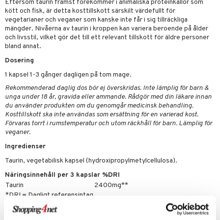
Eftersom taurin främst förekommer i animaliska proteinkällor som
oncremer
fett
ndring
 fot
 & K
kött och fisk, är detta kosttillskott särskilt värdefullt för
änst
vegetarianer och veganer som kanske inte får i sig tillräckliga
produkter
vård
ood
d
danter
mängder. Nivåerna av taurin i kroppen kan variera beroende på ålder
 & svar
göring
och livsstil, vilket gör det till ett relevant tillskott för äldre personer
ndvård
lsam
bränning
iner
bland annat.
produkt
cialprodukter
lbehör
hampo
g
tika
ersättning
Dosering
elningen
cialprodukter
d
iner
1 kapsel 1-3 gånger dagligen på tom mage.
tik
Rekommenderad daglig dos bör ej överskridas. Inte lämplig för barn &
par
, dusch & tvål
tänder
unga under 18 år, gravida eller ammande. Rådgör med din läkare innan
du använder produkten om du genomgår medicinsk behandling.
on
ylotion
Kosttillskott ska inte användas som ersättning för en varierad kost.
Förvaras torrt i rumstemperatur och utom räckhåll för barn. Lämplig för
o
d
taminer
veganer.
riska oljor
dd
Ingredienser
ppspeeling
ersun
produkter
Taurin, vegetabilisk kapsel (hydroxipropylmetylcellulosa).
a
Näringsinnehåll per 3 kapslar %DRI
n utan sol
Taurin
2400mg**
cialprodukter
par
*DRI = Dagligt referensintag
**DRI ej fastställt
creme