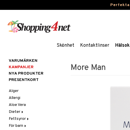
Perfekta
Skönhet
Kontaktlinser
Hälsok
VARUMÄRKEN
More Man
KAMPANJER
NYA PRODUKTER
PRESENTKORT
Alger
Allergi
Aloe Vera
Dieter
Fettsyror
Glutenintolerans
För barn
LCHF
Marina fettsyror