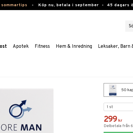
 sommartips
-
Köp nu, betala i september -
45 dagars 
ost
Apotek
Fitness
Hem & Inredning
Leksaker, Barn 
50 kap
299
kr
Delbetala från 