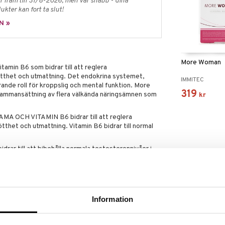
 fram till 31/8-2026, men var snabb - dina
ukter kan fort ta slut!
N »
More Woman
tamin B6 som bidrar till att reglera
tthet och utmattning. Det endokrina systemet,
IMMITEC
nde roll för kroppslig och mental funktion. More
319
 sammansättning av flera välkända näringsämnen som
kr
OCH VITAMIN B6 bidrar till att reglera
tthet och utmattning. Vitamin B6 bidrar till normal
 till att bibehålla normala testosteronnivåer i
rmal syntes och omsättning av steroidhormoner,
smittorer samt att minska trötthet och utmattning.
l normal mental prestationsförmåga.
Information
omsättning av fett, kolhydrater och protein samt att
nivåer.