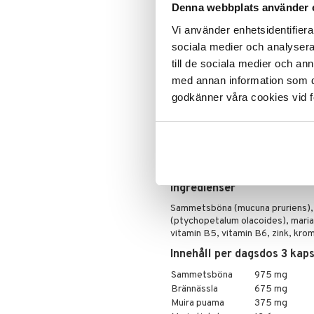
BRÄNNÄSSLA – bidrar till uri
Solcreme
Denna webbplats använder 
ZINK – bidrar till immunsystem
Vi använder enhetsidentifierar
och naglar.
sociala medier och analysera 
SVARTPEPPAR – bidrar till et
till de sociala medier och a
Dosering
med annan information som du 
3 kapslar dagligen 30 minuter inna
godkänner våra cookies vid f
Tag därefter paus i tre dagar inna
dagar. Ovan intervall upprepas l
Detta är ett kosttillskott. Rekomme
bör inte användas som ett alternati
barn.
Ingredienser
Sammetsböna (mucuna pruriens), b
(ptychopetalum olacoides), mariat
vitamin B5, vitamin B6, zink, krom
Innehåll per dagsdos 3 kaps
Sammetsböna
975 mg
Brännässla
675 mg
Muira puama
375 mg