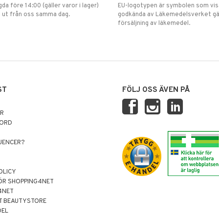
gda före 14:00 (gäller varor i lager)
EU-logotypen är symbolen som visar
 ut från oss samma dag.
godkända av Läkemedelsverket gä
försäljning av läkemedel.
ST
FÖLJ OSS ÄVEN PÅ
AR
NORD
LUENCER?
OLICY
ÖR SHOPPING4NET
4NET
T BEAUTYSTORE
DEL