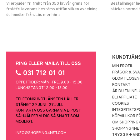
Vi erbjuder fri frakt från 350 kr. Vår gräns för
Beställningar la
fraktfri leverans bestäms utifån vilken avdelning
skickas normalt
du handlar från. Läs mer här »
KUNDTJÄN
RING ELLER MAILA TILL OSS
MIN PROFIL
031 712 01 01
FRÅGOR & SV
GLÖMT LÖSE
ÖPPETTIDER: MÅN.-FRE. 9.00 - 15.00
KONTAKT
LUNCHSTÄNGT 12.00 - 13.00
ÄR DU EN INF
BLI AFFILIATE
TELEFONKUNDTJÄNSTEN HÅLLER
COOKIES
STÄNGT 29 JUNI–27 JULI.
INTEGRITETSP
KONTAKTA OSS GÄRNA VIA E-POST
SÅ HJÄLPER VI DIG SÅ SNART SOM
KÖPVILLKOR F
MÖJLIGT.
OM SHOPPING
SHOPPING4NE
INFO@SHOPPING4NET.COM
TRYGG E-HAN