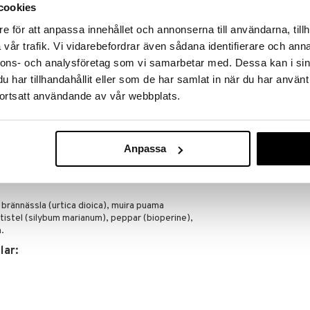
nvägarnas normala funktion.
cookies
ets normala funktion och till att bibehålla hår, hud
e för att anpassa innehållet och annonserna till användarna, tillh
vår trafik. Vi vidarebefordrar även sådana identifierare och anna
t ökat upptag av näringsämnen i örter.
nnons- och analysföretag som vi samarbetar med. Dessa kan i sin
har tillhandahållit eller som de har samlat in när du har använt
n måltid, fördelat på morgon och kväll i fem dagar.
ortsatt användande av vår webbplats.
n du fortsätter med tabletterna i ytterligare 5
öpande. Intag över längre tid rekommenderas.
nderad daglig dos bör inte överskridas. Kosttillskott
Anpassa
v till en varierad kost. Förvaras utom räckhåll för små
rännässla (urtica dioica), muira puama
istel (silybum marianum), peppar (bioperine),
.
lar: