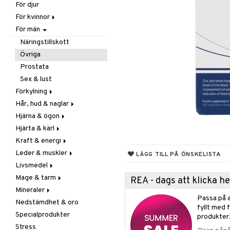
För djur
Raw Food
Veg fettsyror
Fettsyror
För kvinnor
Hudvård
För män
Vitamin & mineral
Graviditet & amning
Klimakterie & PMS
Näringstillskott
Näringstillskott
Övriga
Övriga
Prostata
Sex & lust
Sex & lust
Skelett
Förkylning
Urinvägar
Hår, hud & naglar
C-vitamin
Hjärna & ögon
Förebyggande &
Hår
lindrande
Hjärta & kärl
Kosttillskott
Fettsyror
Hostdämpande
Kraft & energi
Sol & pigment
Minne
Ginkgo biloba
Öron, näsa & hals
Leder & muskler
Ögon
Kärlstärkande
Ginseng
LÄGG TILL PÅ ÖNSKELISTA
Övriga
Livsmedel
Kolesterolsänkande
Övriga
Kosttillskott
Virushämmande
Mage & tarm
Marina fettsyror
Prestation
Utvärtes
Bars
REA - dags att klicka 
Vitlök
Mineraler
Veg fettsyror
Q-10
Choklad
Drycker
Passa på a
Nedstämdhet & oro
Rosenrot
Diverse
Fibrer
Järn
fyllt med 
Specialprodukter
Schizandra
Drycker
Matsmältning
Kalcium
produkter
Stress
Förvaring
Syrareglerande
Krom