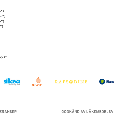
%*)
%*)
%*)
*)
99 kr
VERANSER
GODKÄND AV LÄKEMEDELSV