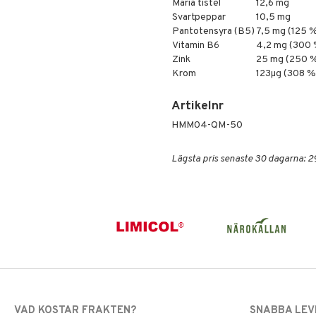
Maria tistel
12,6 mg
Svartpeppar
10,5 mg
Pantotensyra (B5)
7,5 mg (125 
Vitamin B6
4,2 mg (300 
Zink
25 mg (250 
Krom
123µg (308 %
Artikelnr
HMM04-QM-50
Lägsta pris senaste 30 dagarna: 2
VAD KOSTAR FRAKTEN?
SNABBA LE