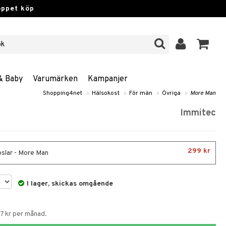
öppet köp
& Baby
Varumärken
Kampanjer
Shopping4net
»
Hälsokost
»
För män
»
Övriga
»
More Man
Immitec
299 kr
slar - More Man
I lager, skickas omgående
67 kr per månad.