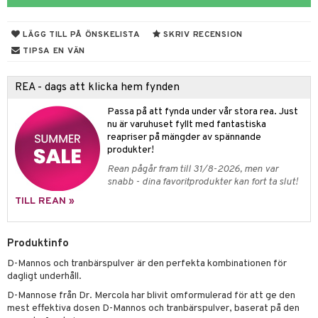
kärl
ust
ämpande
lskott
or
nergi
äsa & hals
pigment
biloba
LÄGG TILL PÅ ÖNSKELISTA
SKRIV RECENSION
muskler
ärkande
g
TIPSA EN VÄN
el
ämmande
erolsänkande
lskott
REA - dags att klicka hem fynden
tarm
fettsyror
ion
es
Passa på att fynda under vår stora rea. Just
nu är varuhuset fyllt med fantastiska
r
tsyror
d
r
reapriser på mängder av spännande
het & oro
ot
produkter!
Rean pågår fram till 31/8-2026, men var
rodukter
ndra
r
ltning
m
snabb - dina favoritprodukter kan fort ta slut!
ng
glerande
TILL REAN »
d
frö & nötter
ium
Produktinfo
hälsovård
ing
ning
neraler
D-Mannos och tranbärspulver
är den perfekta kombinationen för
g & avgiftning
api
dagligt underhåll.
D-Mannose från Dr. Mercola har blivit omformulerad för att ge den
ygien
r & buljong
tare
mest effektiva dosen D-Mannos och tranbärspulver, baserat på den