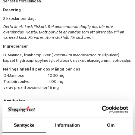
senaste forskningen.
kning
bak
e
svård
Dosering
emer
r
fröpasta
dervinäger
2 kapslar per dag.
oncremer
fett
ndring
 fot
 & K
Detta är ett kosttillskott. Rekommenderad daglig dos bör inte
änst
överskridas. Kosttillskott bör inte användas som ett alternativ till en
produkter
vård
ood
d
danter
varierad kost. Förvaras utom räckhåll för små barn.
 & svar
göring
ndvård
lsam
bränning
iner
Ingredienser
produkt
cialprodukter
lbehör
hampo
D-Mannos, tranbärspulver (
Vaccinium macrocarpon
fruktpulver),
g
tika
ersättning
elningen
kapsel (hydroxipropylmetylcellulosa), risskal, akaciagummi, solrosolja.
cialprodukter
d
iner
Näringsinnehåll per dos Mängd per dos
tik
D-Mannose
1000 mg
par
, dusch & tvål
tänder
Tranbärspulver
400 mg
on
ylotion
varav proantocyanidiner
16 mg
o
d
taminer
Artikelnr
riska oljor
dd
HDMA5-DZ-60
ppspeeling
ersun
produkter
Lägsta pris senaste 30 dagarna: 330 kr
Samtycke
Information
Om
a
n utan sol