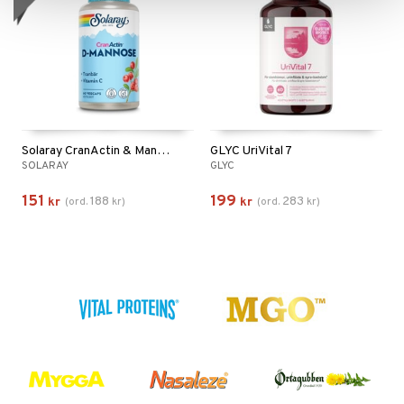
Solaray CranActin & Mannose
GLYC UriVital 7
SOLARAY
GLYC
151
199
188
283
kr
(
ord.
kr
)
kr
(
ord.
kr
)