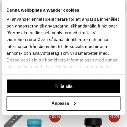
cialprodukter
par
Populära produkter
Denna webbplats använder cookies
creme
Vi använder enhetsidentifierare för att anpassa innehållet
och annonserna till användarna, tillhandahålla funktioner
för sociala medier och analysera vår trafik. Vi
vidarebefordrar även sådana identifierare och annan
information från din enhet till de sociala medier och
annons- och analysföretag som vi samarbetar med.
Dessa kan i sin tur kombinera informationen med annan
information som du har tillhandahållit eller som de har
samlat in när du har använt deras tjänster. Du godkänner
Ledins Curite
Elexir Urilock Plus
våra cookies vid fortsatt användande av vår webbplats.
LEDINS
ELEXIR PHARMA
Tillåt alla
63
175
kr
kr
Anpassa
kampanj
-20%
-30%