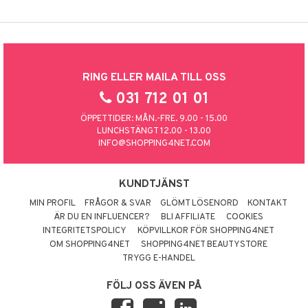
RING ELLER MAILA TILL OSS
031 712 01 01
ÖPPETTIDER: MÅN.-FRE. 9.00 - 15.00
LUNCHSTÄNGT 12.00 - 13.00
INFO@SHOPPING4NET.COM
KUNDTJÄNST
MIN PROFIL
FRÅGOR & SVAR
GLÖMT LÖSENORD
KONTAKT
ÄR DU EN INFLUENCER?
BLI AFFILIATE
COOKIES
INTEGRITETSPOLICY
KÖPVILLKOR FÖR SHOPPING4NET
OM SHOPPING4NET
SHOPPING4NET BEAUTYSTORE
TRYGG E-HANDEL
FÖLJ OSS ÄVEN PÅ