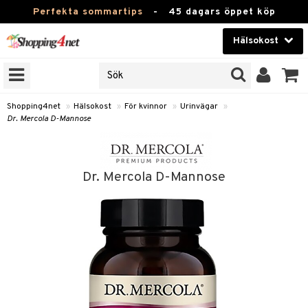
Perfekta sommartips
-
45 dagars öppet köp
Hälsokost
RKEN
Skönhet
JER
ODUKTER
Kontaktlinser
Shopping4net
»
Hälsokost
»
För kvinnor
»
Urinvägar
»
Dr. Mercola D-Mannose
TKORT
Hälsokost
Apotek
Dr. Mercola D-Mannose
Fitness
Hem & Inredning
Leksaker, Barn & Baby
r
ntolerans
Varumärken
fettsyror
Kampanjer
ood
tsyror
or