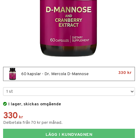
nor
d
 & mineral
tet & amning
terie & PMS
tillskott
ust
330 kr
60 kapslar - Dr. Mercola D-Mannose
gar
I lager, skickas omgående
ng
tillskott
330
& naglar
in
kr
Delbetala från 70 kr per månad.
 ögon
ta
ggande & lindrande
LÄGG I KUNDVAGNEN