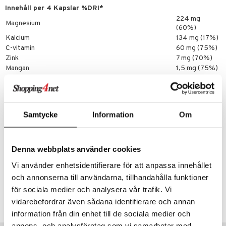
cialprodukter
par
Innehåll per 4 Kapslar %DRI*
224 mg
Magnesium
creme
(60%)
Kalcium
134 mg (17%)
C-vitamin
60 mg (75%)
Zink
7 mg (70%)
Mangan
1,5 mg (75%)
K2-vitamin
75 µg (100%)
D3-vitamin
25 µg (500%)
Spårämnen**
8,8 mg
* Dagligt referensintag
Samtycke
Information
Om
**Spårämnena kommer från Omnimin™, ett koncentrat
av
det mineralrika vattnet i Utah Great Salt Lake.
Denna webbplats använder cookies
Artikelnr
Vi använder enhetsidentifierare för att anpassa innehållet
HH200-HH-200
och annonserna till användarna, tillhandahålla funktioner
för sociala medier och analysera vår trafik. Vi
Lägsta pris senaste 30 dagarna: 249 kr
vidarebefordrar även sådana identifierare och annan
information från din enhet till de sociala medier och
annons- och analysföretag som vi samarbetar med.