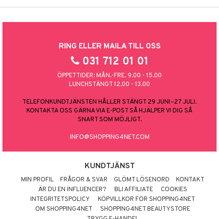
RING ELLER MAILA TILL OSS
031 712 01 01
ÖPPETTIDER: MÅN.-FRE. 9.00 - 15.00
LUNCHSTÄNGT 12.00 - 13.00
TELEFONKUNDTJÄNSTEN HÅLLER STÄNGT 29 JUNI–27 JULI.
KONTAKTA OSS GÄRNA VIA E-POST SÅ HJÄLPER VI DIG SÅ
SNART SOM MÖJLIGT.
INFO@SHOPPING4NET.COM
KUNDTJÄNST
MIN PROFIL
FRÅGOR & SVAR
GLÖMT LÖSENORD
KONTAKT
ÄR DU EN INFLUENCER?
BLI AFFILIATE
COOKIES
INTEGRITETSPOLICY
KÖPVILLKOR FÖR SHOPPING4NET
OM SHOPPING4NET
SHOPPING4NET BEAUTYSTORE
TRYGG E-HANDEL