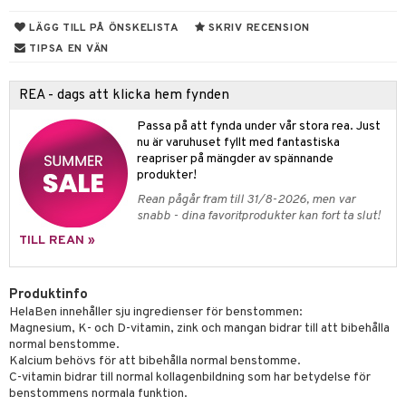
kärl
ust
ämpande
lskott
or
LÄGG TILL PÅ ÖNSKELISTA
SKRIV RECENSION
nergi
äsa & hals
pigment
biloba
TIPSA EN VÄN
muskler
ärkande
g
REA - dags att klicka hem fynden
el
ämmande
erolsänkande
lskott
Passa på att fynda under vår stora rea. Just
tarm
fettsyror
ion
es
nu är varuhuset fyllt med fantastiska
reapriser på mängder av spännande
r
tsyror
d
r
produkter!
het & oro
ot
Rean pågår fram till 31/8-2026, men var
snabb - dina favoritprodukter kan fort ta slut!
rodukter
ndra
r
ltning
m
TILL REAN »
ng
glerande
d
frö & nötter
ium
Produktinfo
HelaBen innehåller sju ingredienser för benstommen:
hälsovård
ing
ning
neraler
Magnesium, K- och D-vitamin, zink och mangan bidrar till att bibehålla
normal benstomme.
g & avgiftning
api
Kalcium behövs för att bibehålla normal benstomme.
C-vitamin bidrar till normal kollagenbildning som har betydelse för
ygien
r & buljong
tare
benstommens normala funktion.