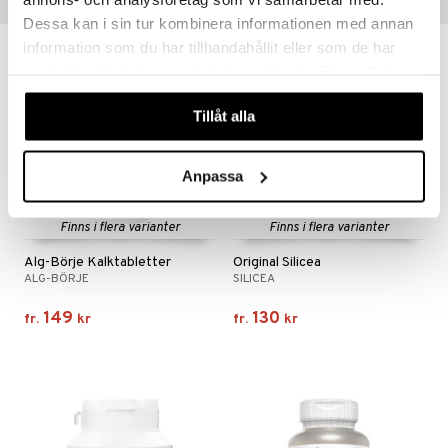
Populära produkter
Dessa kan i sin tur kombinera informationen med annan
information som du har tillhandahållit eller som de har
samlat in när du har använt deras tjänster. Du godkänner
våra cookies vid fortsatt användande av vår webbplats.
Tillåt alla
Anpassa
Finns i flera varianter
Finns i flera varianter
Alg-Börje Kalktabletter
Original Silicea
ALG-BÖRJE
SILICEA
149
130
fr.
kr
fr.
kr