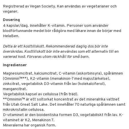
kning
bak
e
svård
Registrerad av Vegan Society. Kan användas av vegetarianer och
veganer.
emer
r
fröpasta
dervinäger
Dosering
oncremer
fett
ndring
 fot
 & K
4 kapslar/dag. Innehåller K-vitamin. Personer som använder
änst
blodförtunnande medel bör rådgöra med läkare innan de börjar med
produkter
vård
ood
d
danter
HelaBen.
 & svar
göring
ndvård
lsam
bränning
iner
Detta är ett kosttillskott. Rekommenderad daglig dos bör inte
produkt
överskridas. Kosttillskott bör inte användas som ett alternativ till en
cialprodukter
lbehör
hampo
g
tika
ersättning
varierad kost. Förvaras utom räckhåll för små barn.
elningen
cialprodukter
d
iner
Ingredienser
tik
par
, dusch & tvål
tänder
Magnesiumcitrat, kalciumcitrat, C-vitamin (askorbinsyra), spårämnen
(Omnimin™**), K2-vitamin (menakinon-7 med majsstärkelse),
on
ylotion
zinkcitrat, vegetabilisk D3-vitamin från lav (kolekalciferol),
mangancitrat.
o
d
taminer
Vegetabilisk kapsel av cellulosa (från träd).
**Omnimin™ är ett soltorkat koncentrat av det mineralrika vattnet
riska oljor
dd
från Utah Great Salt Lake. Det innehåller 70 naturliga spårämnen samt
mikrokristallin cellulosa.
ppspeeling
ersun
produkter
D-vitaminet är den bioidentiska formen D3, vegetabiliskt från lav. K-
vitaminet är K2, Menakinon 7.
a
n utan sol
Mineralerna har organisk form.