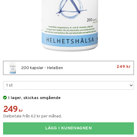
nor
d
 & mineral
tet & amning
terie & PMS
tillskott
ust
249 kr
200 kapslar - HelaBen
t
gar
I lager, skickas omgående
ng
tillskott
249
kr
& naglar
in
Delbetala från 62 kr per månad.
 ögon
ta
ggande & lindrande
LÄGG I KUNDVAGNEN