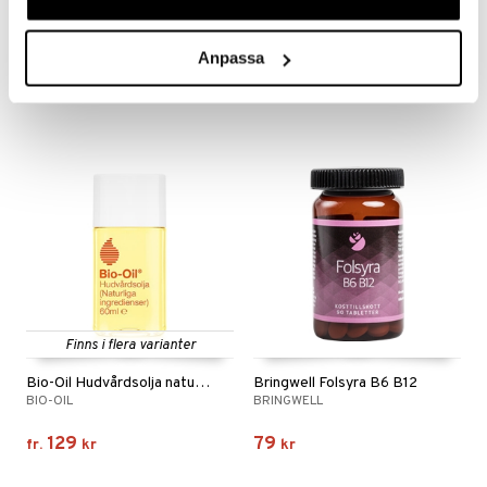
Pharbio Hemofer
Ledins B12+Folsyra
PHARBIO
LEDINS
Anpassa
59
68
kr
kr
Finns i flera varianter
Bio-Oil Hudvårdsolja naturliga ingredienser
Bringwell Folsyra B6 B12
BIO-OIL
BRINGWELL
129
79
fr.
kr
kr