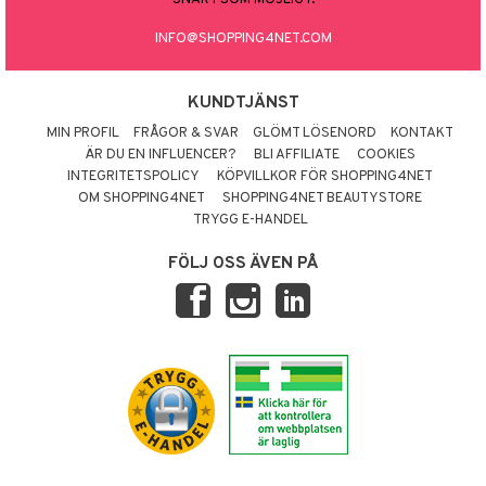
INFO@SHOPPING4NET.COM
KUNDTJÄNST
MIN PROFIL
FRÅGOR & SVAR
GLÖMT LÖSENORD
KONTAKT
ÄR DU EN INFLUENCER?
BLI AFFILIATE
COOKIES
INTEGRITETSPOLICY
KÖPVILLKOR FÖR SHOPPING4NET
OM SHOPPING4NET
SHOPPING4NET BEAUTYSTORE
TRYGG E-HANDEL
FÖLJ OSS ÄVEN PÅ