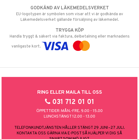
GODKÄND AV LÄKEMEDELSVERKET
EU-logotypen är symbolen som visar att vi är godkända av
Läkemedelsverket gällande försäljning av läkemedel.
TRYGGA KÖP
Handla tryggt & säkert via faktura, delbetalning eller marknadens
vanligaste kort.
RING ELLER MAILA TILL OSS
031 712 01 01
ÖPPETTIDER: MÅN.-FRE. 9.00 - 15.00
LUNCHSTÄNGT 12.00 - 13.00
TELEFONKUNDTJÄNSTEN HÅLLER STÄNGT 29 JUNI–27 JULI.
KONTAKTA OSS GÄRNA VIA E-POST SÅ HJÄLPER VI DIG SÅ
SNART SOM MÖJLIGT.