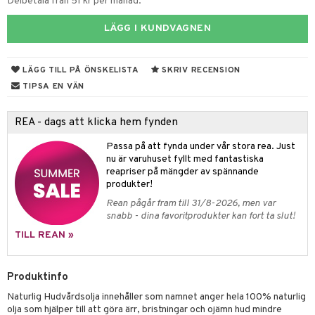
kärl
ust
ämpande
lskott
or
Delbetala från 51 kr per månad.
nergi
äsa & hals
pigment
biloba
LÄGG I KUNDVAGNEN
muskler
ärkande
g
LÄGG TILL PÅ ÖNSKELISTA
SKRIV RECENSION
el
ämmande
erolsänkande
lskott
TIPSA EN VÄN
tarm
fettsyror
ion
es
REA - dags att klicka hem fynden
r
tsyror
d
r
Passa på att fynda under vår stora rea. Just
het & oro
ot
nu är varuhuset fyllt med fantastiska
reapriser på mängder av spännande
rodukter
ndra
r
ltning
m
produkter!
ng
glerande
Rean pågår fram till 31/8-2026, men var
snabb - dina favoritprodukter kan fort ta slut!
d
frö & nötter
ium
TILL REAN »
hälsovård
ing
ning
neraler
g & avgiftning
api
Produktinfo
ygien
r & buljong
tare
Naturlig Hudvårdsolja innehåller som namnet anger hela 100% naturlig
olja som hjälper till att göra ärr, bristningar och ojämn hud mindre