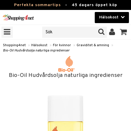
Perfekta sommartips
-
45 dagars öppet köp
Hälsokost
RKEN
Skönhet
JER
ODUKTER
Kontaktlinser
Shopping4net
»
Hälsokost
»
För kvinnor
»
Graviditet & amning
»
Bio-Oil Hudvårdsolja naturliga ingredienser
TKORT
Hälsokost
Apotek
Bio-Oil Hudvårdsolja naturliga ingredienser
Fitness
Hem & Inredning
Leksaker, Barn & Baby
r
ntolerans
Varumärken
fettsyror
Kampanjer
ood
tsyror
or