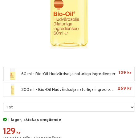
nor
d
 & mineral
itet & amning
terie & PMS
tillskott
ust
129 kr
60 ml - Bio-Oil Hudvårdsolja naturliga ingredienser
gar
269 kr
200 ml - Bio-Oil Hudvårdsolja naturliga ingredienser
ng
tillskott
& naglar
in
I lager, skickas omgående
 ögon
ta
ggande & lindrande
129
kr