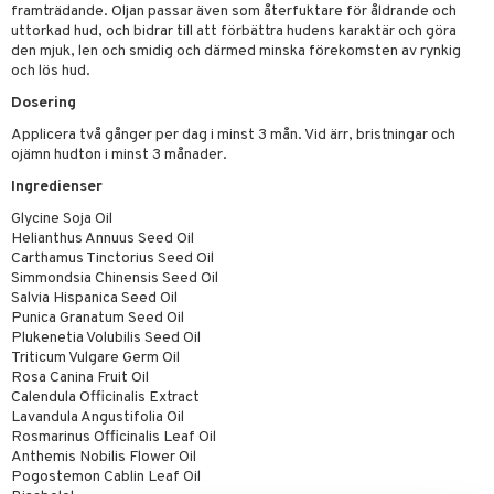
kning
bak
e
svård
framträdande. Oljan passar även som återfuktare för åldrande och
uttorkad hud, och bidrar till att förbättra hudens karaktär och göra
emer
r
fröpasta
dervinäger
den mjuk, len och smidig och därmed minska förekomsten av rynkig
och lös hud.
oncremer
fett
ndring
 fot
 & K
änst
Dosering
produkter
vård
ood
d
danter
Applicera två gånger per dag i minst 3 mån. Vid ärr, bristningar och
 & svar
ojämn hudton i minst 3 månader.
göring
ndvård
lsam
bränning
iner
produkt
Ingredienser
cialprodukter
lbehör
hampo
g
tika
ersättning
Glycine Soja Oil
elningen
Helianthus Annuus Seed Oil
cialprodukter
d
iner
Carthamus Tinctorius Seed Oil
tik
Simmondsia Chinensis Seed Oil
par
, dusch & tvål
tänder
Salvia Hispanica Seed Oil
on
ylotion
Punica Granatum Seed Oil
Plukenetia Volubilis Seed Oil
o
Triticum Vulgare Germ Oil
d
taminer
Rosa Canina Fruit Oil
riska oljor
dd
Calendula Officinalis Extract
Lavandula Angustifolia Oil
ppspeeling
ersun
produkter
Rosmarinus Officinalis Leaf Oil
Anthemis Nobilis Flower Oil
a
n utan sol
Pogostemon Cablin Leaf Oil