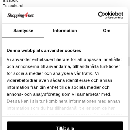
Bisabolol
cialprodukter
par
Tocopherol
creme
Artikelnr
HMVVM-7W-60
Samtycke
Information
Om
Lägsta pris senaste 30 dagarna: 129 kr
Denna webbplats använder cookies
Vi använder enhetsidentifierare för att anpassa innehållet
Populära produkter
och annonserna till användarna, tillhandahålla funktioner
för sociala medier och analysera vår trafik. Vi
vidarebefordrar även sådana identifierare och annan
information från din enhet till de sociala medier och
annons- och analysföretag som vi samarbetar med.
Dessa kan i sin tur kombinera informationen med annan
information som du har tillhandahållit eller som de har
samlat in när du har använt deras tjänster. Du godkänner
våra cookies vid fortsatt användande av vår webbplats.
Tillåt alla