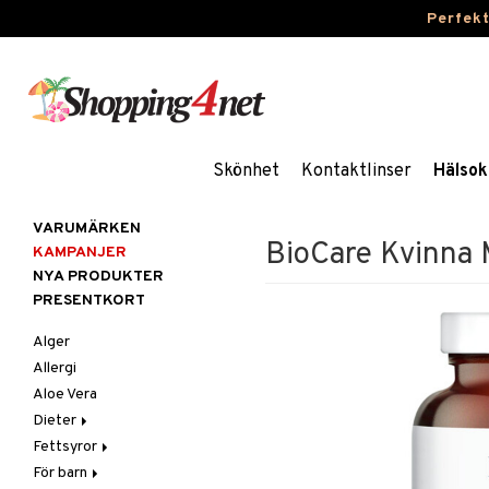
Perfek
Skönhet
Kontaktlinser
Hälsok
VARUMÄRKEN
BioCare Kvinna M
KAMPANJER
NYA PRODUKTER
PRESENTKORT
Alger
Allergi
Aloe Vera
Dieter
Fettsyror
Glutenintolerans
För barn
LCHF
Marina fettsyror