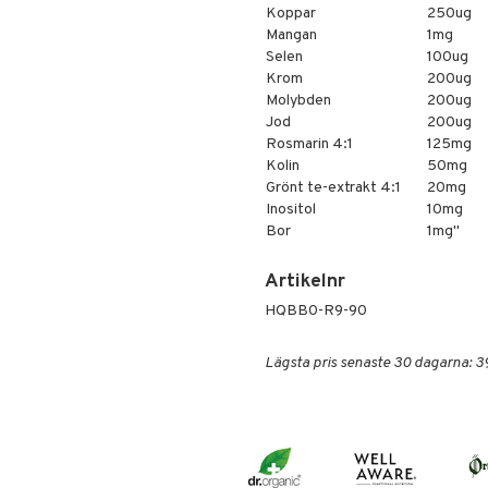
Koppar
250ug
Mangan
1mg
Selen
100ug
Krom
200ug
Molybden
200ug
Jod
200ug
Rosmarin 4:1
125mg
Kolin
50mg
Grönt te-extrakt 4:1
20mg
Inositol
10mg
Bor
1mg"
Artikelnr
HQBB0-R9-90
Lägsta pris senaste 30 dagarna: 3