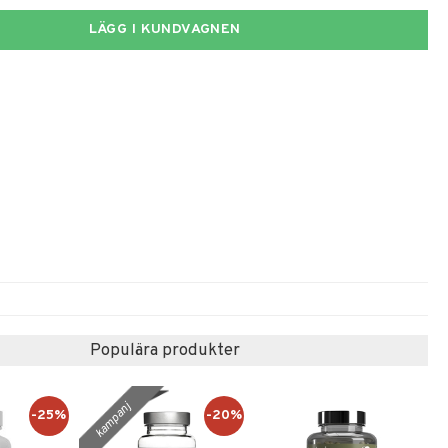
LÄGG I KUNDVAGNEN
Populära produkter
kampanj
-25%
-20%