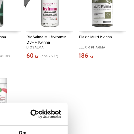
inna
BioSalma Multivitamin
Elexir Multi Kvinna
D3++ Kvinna
BIOSALMA
ELEXIR PHARMA
60
186
145
kr
)
(
ord.
75
kr
)
kr
kr
vinna
Om