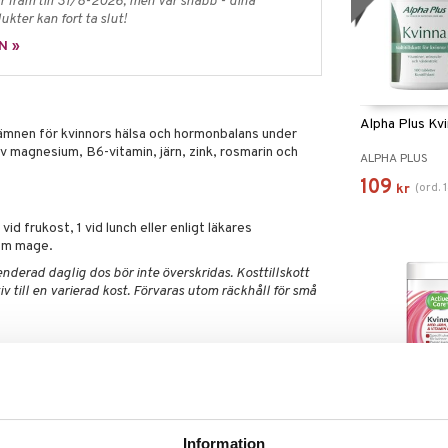
 fram till 31/8-2026, men var snabb - dina
ukter kan fort ta slut!
N »
Alpha Plus Kv
sämnen för kvinnors hälsa och hormonbalans under
av magnesium, B6-vitamin, järn, zink, rosmarin och
ALPHA PLUS
109
(
ord.
kr
id frukost, 1 vid lunch eller enligt läkares
om mage.
nderad daglig dos bör inte överskridas. Kosttillskott
v till en varierad kost. Förvaras utom räckhåll för små
nesiumaskorbat), kapsel
linbitartrat, B6-vitamin (pyridoxal-5-fosfat),
 niacin (nikotinamid), B12-vitamin
citrat, B2-vitamin (riboflavin-5-fosfat), B1-vitamin
Active Care K
-alfa tokoferylsuccinat), L-selenometionin, grönt
Information