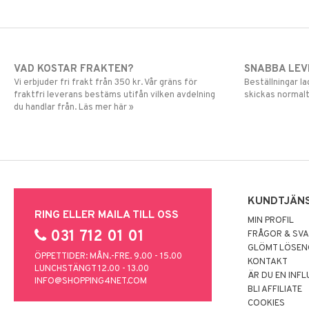
VAD KOSTAR FRAKTEN?
SNABBA LE
Vi erbjuder fri frakt från 350 kr. Vår gräns för
Beställningar la
fraktfri leverans bestäms utifån vilken avdelning
skickas normalt
du handlar från. Läs mer här »
KUNDTJÄN
RING ELLER MAILA TILL OSS
MIN PROFIL
031 712 01 01
FRÅGOR & SV
GLÖMT LÖSE
ÖPPETTIDER: MÅN.-FRE. 9.00 - 15.00
KONTAKT
LUNCHSTÄNGT 12.00 - 13.00
ÄR DU EN INF
INFO@SHOPPING4NET.COM
BLI AFFILIATE
COOKIES