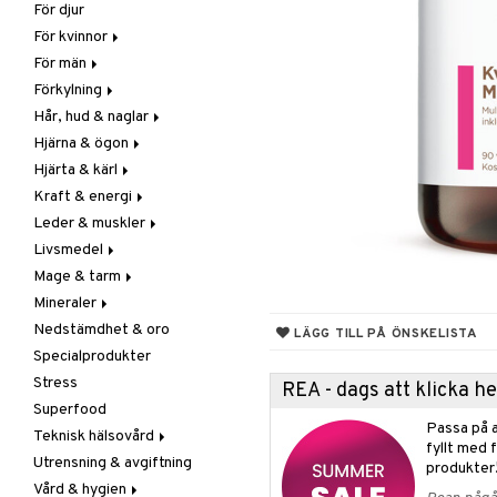
För djur
Raw Food
Veg fettsyror
Fettsyror
För kvinnor
Hudvård
För män
Vitamin & mineral
Graviditet & amning
Förkylning
Klimakterie & PMS
Näringstillskott
Hår, hud & naglar
Näringstillskott
Övriga
C-vitamin
Hjärna & ögon
Övriga
Prostata
Förebyggande &
Hår
lindrande
Hjärta & kärl
Sex & lust
Sex & lust
Kosttillskott
Fettsyror
Hostdämpande
Kraft & energi
Skelett
Sol & pigment
Minne
Ginkgo biloba
Öron, näsa & hals
Leder & muskler
Urinvägar
Ögon
Kärlstärkande
Ginseng
Övriga
Livsmedel
Kolesterolsänkande
Övriga
Kosttillskott
Virushämmande
Mage & tarm
Marina fettsyror
Prestation
Utvärtes
Bars
Vitlök
Mineraler
Veg fettsyror
Q-10
Choklad
Drycker
Nedstämdhet & oro
Rosenrot
Diverse
Fibrer
Järn
LÄGG TILL PÅ ÖNSKELISTA
Specialprodukter
Schizandra
Drycker
Matsmältning
Kalcium
Stress
Förvaring
Syrareglerande
Krom
REA - dags att klicka 
Superfood
Frukt, frö & nötter
Tarm
Magnesium
Passa på a
Teknisk hälsovård
Groddning
Utrensning
Multimineraler
fyllt med 
Utrensning & avgiftning
Kokos
Övriga
Ljusterapi
produkter
Vård & hygien
Kryddor & buljong
Selen
Luftfuktare