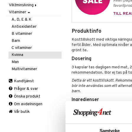
Rean pågår
Viktminskning
Mjöl & bak
Zink
Massage
Ansiktsvård
favoritprod
Vitaminer
Nöt-& fröpasta
Övrigt
Giftset
Äppelcidervinäger
Cremer
TILL REA
Olja & fett
Smärtlindring
Hand & fot
Bars
Ögoncremer
A, D, E & K
Raw Food
Hårvård
Fasta
Rakprodukter
Fotvård
Antioxidanter
Produktinfo
Snacks
Intim
Fettförbränning
Rengöring
Handvård
Balsam
B vitaminer
Kosttillskott med viktiga näring
Sötning
Kosmetika
Måltidsersättning
Specialprodukter
Tillbehör
Schampo
Barn
fertil ålder. Med optimala nivåer 
Te
Kropp
Övriga
Specialprodukter
Hud
C vitaminer
grönt te.
Mun & tänder
Läppar
Bad, dusch & tvål
Kvinna
Dosering
Salvor
Ögon
Bodylotion
Man
3 kapslar tas dagligen med mat, 2 v
Sårvård
Deo
Multivitaminer
rekommendation. Bör ej tas på t
Solskydd
Eteriska oljor
Detta är ett kosttillskott. Rekomme
Kundtjänst
Specialprodukter
Kroppspeeling
Aftersun
bör inte användas som ett alternati
Frågor & svar
Olja
Brun utan sol
barn.
Önska produkt
Specialprodukter
Läppar
Ingredienser
Om avdelningen
Solcreme
Magnesiumcitrat, C-vitamin (mag
Vår butik
(hydroxypropylmetylcellulosa), ko
pantotensyra (kalciumpantotenat),
(metylkobalamin), järncitrat, zink
(tiaminhydroklorid), E-vitamin (D
Samtycke