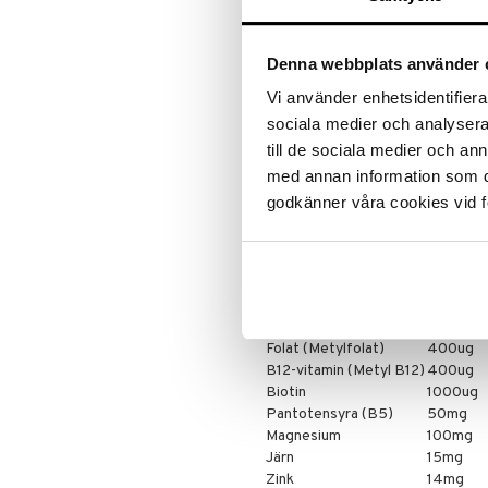
textrakt (
Camellia sinensis
-blad),
7), inositol, Para Amino Bensoesy
manganglukonat, natriumborat, ro
Denna webbplats använder 
krompikolinat, biotin, folat [(6S
kopparcitrat, natriummolybdat, ka
Vi använder enhetsidentifierar
"Näringsinnehåll
sociala medier och analysera 
till de sociala medier och a
A-vitamin 2500 IE
750ug
D3-vitamin 1000 IE
25ug
med annan information som du 
E-vitamin 30 IE
20mg
godkänner våra cookies vid f
K2-vitamin
100ug
C-vitamin
250mg
B1-vitamin
25mg
B2-vitamin
25mg
Niacin (B3)
50mg
B6-Vitamin
10mg
Folat (Metylfolat)
400ug
B12-vitamin (Metyl B12)
400ug
Biotin
1000ug
Pantotensyra (B5)
50mg
Magnesium
100mg
Järn
15mg
Zink
14mg