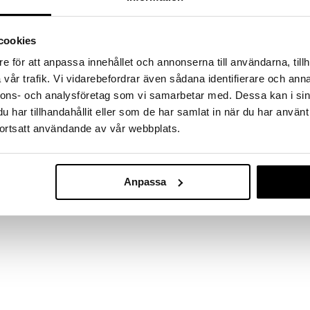
 vitamin D3 (kolekalciferol), K2-vitamin (menakinon-
ACTIVE CARE
ra (PABA), A-vitamin (retinylacetat),
84
kr
smarinbladextrakt (
Rosmarinus officinalis
-blad),
cookies
) 5-metyltetrahydrofolsyra glukosaminsalt],
liumjodid.
e för att anpassa innehållet och annonserna till användarna, tillh
vår trafik. Vi vidarebefordrar även sådana identifierare och anna
nnons- och analysföretag som vi samarbetar med. Dessa kan i sin
har tillhandahållit eller som de har samlat in när du har använt
ortsatt användande av vår webbplats.
Anpassa