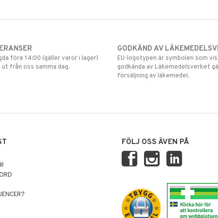
VERANSER
GODKÄND AV LÄKEMEDELSV
gda före 14:00 (gäller varor i lager)
EU-logotypen är symbolen som visar
 ut från oss samma dag.
godkända av Läkemedelsverket gä
försäljning av läkemedel.
ST
FÖLJ OSS ÄVEN PÅ
AR
NORD
LUENCER?