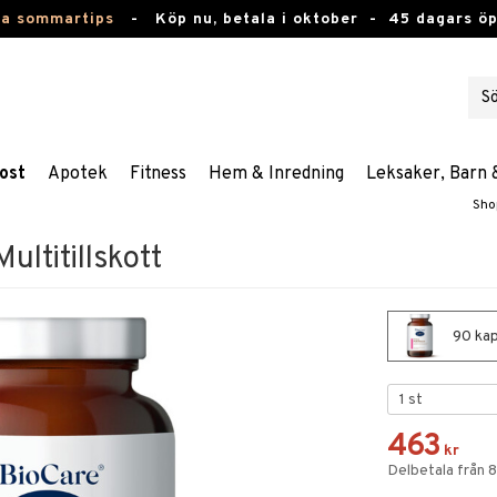
ta sommartips
-
Köp nu, betala i oktober -
45 dagars ö
ost
Apotek
Fitness
Hem & Inredning
Leksaker, Barn 
Sho
ultitillskott
90 kaps
463
kr
Delbetala från 