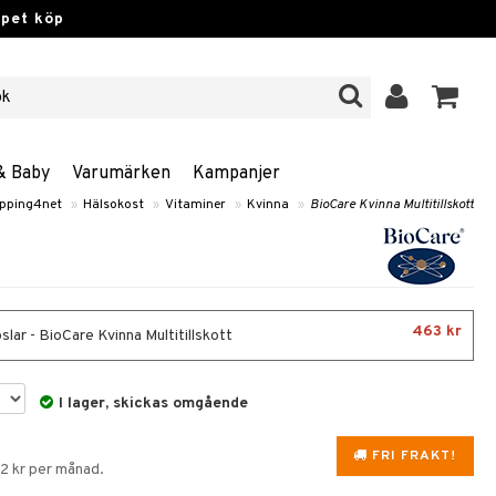
ppet köp
& Baby
Varumärken
Kampanjer
pping4net
»
Hälsokost
»
Vitaminer
»
Kvinna
»
BioCare Kvinna Multitillskott
463 kr
lar - BioCare Kvinna Multitillskott
I lager, skickas omgående
FRI FRAKT!
82 kr per månad.