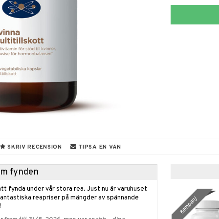
SKRIV RECENSION
TIPSA EN VÄN
hem fynden
tt fynda under vår stora rea. Just nu är varuhuset
fantastiska reapriser på mängder av spännande
kampanj
!