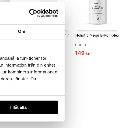
 varianter
Om
plex
Helhetshälsa B12-vitamin
Holistic Mega B-komplex
HELHETSHÄLSA
HOLISTIC
139
149
kr
kr
andahålla funktioner för
n information från din enhet
 tur kombinera informationen
 deras tjänster. Du
Tillåt alla
 varianter
B stress