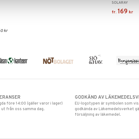
SOLARAY
169
fr.
kr
0 kr
VERANSER
GODKÄND AV LÄKEMEDELSV
gda före 14:00 (gäller varor i lager)
EU-logotypen är symbolen som visar
 ut från oss samma dag.
godkända av Läkemedelsverket gä
försäljning av läkemedel.