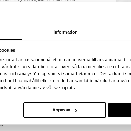
 fram till 31/8-2026, men var snabb - dina
ukter kan fort ta slut!
N »
Finns i flera
Information
B-vitaminkom
ormal mental funktion, behövs för produktion av
r utmattning och trötthet. B5 är nödvändigt för
HELHETSHÄLSA
och naglar samt involverad i frigörandet av energi
cookies
135
n).
fr.
kr
e för att anpassa innehållet och annonserna till användarna, tillh
vår trafik. Vi vidarebefordrar även sådana identifierare och anna
nnons- och analysföretag som vi samarbetar med. Dessa kan i sin
skridas. En hälsosam livsstil och en varierad och
har tillhandahållit eller som de har samlat in när du har använt
skott ersätter inte en varierad kost. Informera din
ortsatt användande av vår webbplats.
en om du står under medicinsk behandling.
t), vegetabilisk kapsel (pullulan).
Anpassa
Finns i flera
:
Solaray Mega-
%.