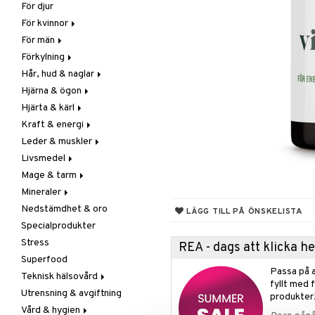
För djur
Raw Food
Veg fettsyror
Fettsyror
För kvinnor
Hudvård
För män
Vitamin & mineral
Graviditet & amning
Förkylning
Klimakterie & PMS
Näringstillskott
Hår, hud & naglar
Näringstillskott
Övriga
C-vitamin
Hjärna & ögon
Övriga
Prostata
Förebyggande &
Hår
lindrande
Hjärta & kärl
Sex & lust
Sex & lust
Kosttillskott
Fettsyror
Hostdämpande
Kraft & energi
Skelett
Sol & pigment
Minne
Ginkgo biloba
Öron, näsa & hals
Leder & muskler
Urinvägar
Ögon
Kärlstärkande
Ginseng
Övriga
Livsmedel
Kolesterolsänkande
Övriga
Kosttillskott
Virushämmande
Mage & tarm
Marina fettsyror
Prestation
Utvärtes
Bars
Vitlök
Mineraler
Veg fettsyror
Q-10
Choklad
Drycker
Nedstämdhet & oro
Rosenrot
Diverse
Fibrer
Järn
LÄGG TILL PÅ ÖNSKELISTA
Specialprodukter
Schizandra
Drycker
Matsmältning
Kalcium
Stress
Förvaring
Syrareglerande
Krom
REA - dags att klicka 
Superfood
Frukt, frö & nötter
Tarm
Magnesium
Passa på a
Teknisk hälsovård
Groddning
Utrensning
Multimineraler
fyllt med 
Utrensning & avgiftning
Kokos
Övriga
Ljusterapi
produkter
Vård & hygien
Kryddor & buljong
Selen
Luftfuktare