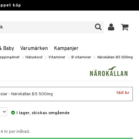
öppet köp
& Baby
Varumärken
Kampanjer
opping4net
»
Hälsokost
»
Vitaminer
»
B vitaminer
»
Närokällan B5 500mg
160 kr
slar - Närokällan B5 500mg
I lager, skickas omgående
54 kr per månad.