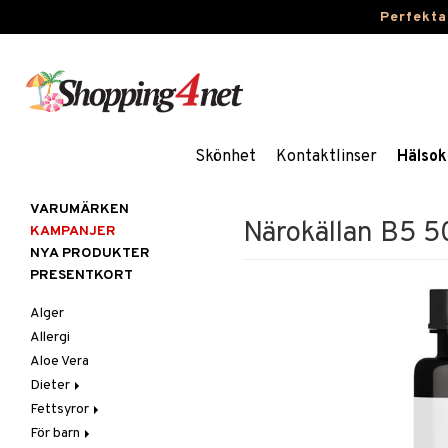
Perfekta
Skönhet
Kontaktlinser
Hälsok
VARUMÄRKEN
Närokällan B5 
KAMPANJER
NYA PRODUKTER
PRESENTKORT
Alger
Allergi
Aloe Vera
Dieter
Fettsyror
Glutenintolerans
För barn
LCHF
Marina fettsyror