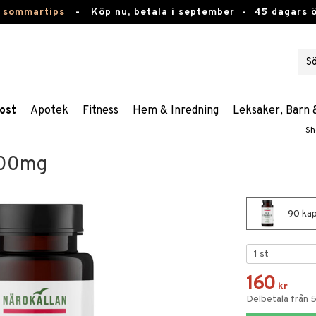
 sommartips
-
Köp nu, betala i september -
45 dagars 
ost
Apotek
Fitness
Hem & Inredning
Leksaker, Barn 
Sh
500mg
90 kap
160
kr
Delbetala från 