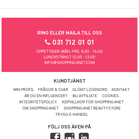
RING ELLER MAILA TILL OSS
031 712 01 01
ÖPPETTIDER: MÅN.-FRE. 9.00 - 15.00
LUNCHSTÄNGT 12.00 - 13.00
INFO@SHOPPING4NET.COM
KUNDTJÄNST
MIN PROFIL
FRÅGOR & SVAR
GLÖMT LÖSENORD
KONTAKT
ÄR DU EN INFLUENCER?
BLI AFFILIATE
COOKIES
INTEGRITETSPOLICY
KÖPVILLKOR FÖR SHOPPING4NET
OM SHOPPING4NET
SHOPPING4NET BEAUTYSTORE
TRYGG E-HANDEL
FÖLJ OSS ÄVEN PÅ