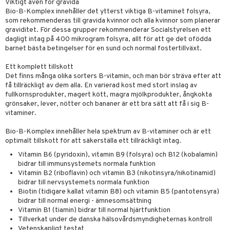
Viktigt även för gravida
par
, dusch & tvål
tänder
Bio-B-Komplex innehåller det ytterst viktiga B-vitaminet folsyra,
on
som rekommenderas till gravida kvinnor och alla kvinnor som planerar
ylotion
graviditet. För dessa grupper rekommenderar Socialstyrelsen ett
o
dagligt intag på 400 mikrogram folsyra, allt för att ge det ofödda
d
taminer
barnet bästa betingelser för en sund och normal fostertillväxt.
riska oljor
dd
änst
Ett komplett tillskott
ppspeeling
ersun
produkter
Det finns många olika sorters B-vitamin, och man bör sträva efter att
 & svar
få tillräckligt av dem alla. En varierad kost med stort inslag av
a
n utan sol
fullkornsprodukter, magert kött, magra mjölkprodukter, ångkokta
produkt
grönsaker, lever, nötter och bananer är ett bra sätt att få i sig B-
cialprodukter
par
vitaminer.
elningen
creme
Bio-B-Komplex innehåller hela spektrum av B-vitaminer och är ett
tik
optimalt tillskott för att säkerställa ett tillräckligt intag.
Vitamin B6 (pyridoxin), vitamin B9 (folsyra) och B12 (kobalamin)
bidrar till immunsystemets normala funktion
Vitamin B2 (riboflavin) och vitamin B3 (nikotinsyra/nikotinamid)
bidrar till nervsystemets normala funktion
Biotin (tidigare kallat vitamin B8) och vitamin B5 (pantotensyra)
bidrar till normal energi - ämnesomsättning
Vitamin B1 (tiamin) bidrar till normal hjärtfunktion
Tillverkat under de danska hälsovårdsmyndigheternas kontroll
Vetenskapligt testat