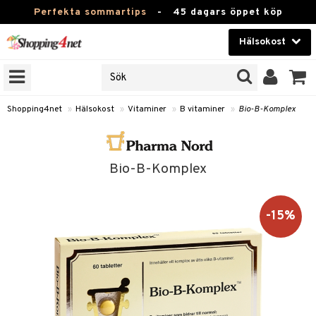
Perfekta sommartips
-
45 dagars öppet köp
Hälsokost
RKEN
Skönhet
JER
ODUKTER
Kontaktlinser
Shopping4net
»
Hälsokost
»
Vitaminer
»
B vitaminer
»
Bio-B-Komplex
TKORT
Hälsokost
Apotek
Bio-B-Komplex
Fitness
-15%
Hem & Inredning
Leksaker, Barn & Baby
r
ntolerans
Varumärken
fettsyror
Kampanjer
ood
tsyror
or