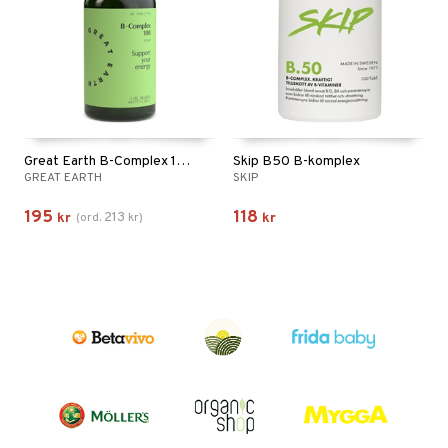
Great Earth B-Complex 100mg
Skip B50 B-komplex
GREAT EARTH
SKIP
195
118
213
kr
(
ord.
kr
)
kr