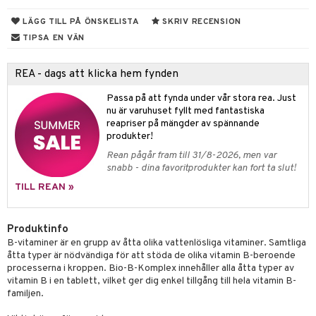
rodukter
ndra
r
ltning
m
LÄGG TILL PÅ ÖNSKELISTA
SKRIV RECENSION
ng
glerande
TIPSA EN VÄN
d
frö & nötter
ium
REA - dags att klicka hem fynden
hälsovård
ing
ning
neraler
Passa på att fynda under vår stora rea. Just
g & avgiftning
api
nu är varuhuset fyllt med fantastiska
ygien
r & buljong
tare
reapriser på mängder av spännande
produkter!
kning
bak
e
svård
Rean pågår fram till 31/8-2026, men var
snabb - dina favoritprodukter kan fort ta slut!
emer
r
fröpasta
dervinäger
TILL REAN »
oncremer
fett
ndring
 fot
 & K
produkter
vård
ood
d
danter
Produktinfo
B-vitaminer är en grupp av åtta olika vattenlösliga vitaminer. Samtliga
göring
ndvård
lsam
bränning
miner
åtta typer är nödvändiga för att stöda de olika vitamin B-beroende
processerna i kroppen. Bio-B-Komplex innehåller alla åtta typer av
cialprodukter
lbehör
hampo
g
tika
ersättning
vitamin B i en tablett, vilket ger dig enkel tillgång till hela vitamin B-
familjen.
cialprodukter
d
iner