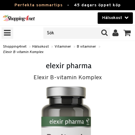
Perfekta sommartips
-
45 dagars öppet köp
Hälsokost
RKEN
Skönhet
JER
ODUKTER
Kontaktlinser
Shopping4net
»
Hälsokost
»
Vitaminer
»
B vitaminer
»
Elexir B-vitamin Komplex
TKORT
Hälsokost
Apotek
Elexir B-vitamin Komplex
Fitness
Hem & Inredning
Leksaker, Barn & Baby
r
ntolerans
Varumärken
fettsyror
Kampanjer
ood
tsyror
or