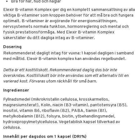
Bra för hår, hud och naglar
par
, dusch & tvål
tänder
Elexir B-vitamin Komplex ger dig en komplett sammansättning av alla
on
ylotion
viktiga B-vitaminer som kroppen behöver för att må bra och fungera
optimalt. B-vitaminer är avgörande för energiomsättningen,
o
d
taminer
nervsystemets normala funktion, hormonreglering och mental och
fysisk prestationsförmåga. Med Elexir B-vitamin Komplex
riska oljor
dd
säkerställer du ditt dagliga intag av B-vitaminer.
änst
ppspeeling
ersun
produkter
Dosering
 & svar
Rekommenderat dagligt intag för vuxna: 1 kapsel dagligen i samband
a
n utan sol
med måltid. Elexir B-vitamin komplex kan användas regelbundet.
produkt
cialprodukter
par
Detta är ett kosttillskott. Rekommenderad daglig dos bör inte
elningen
överskridas. Kosttillskott bör inte användas som ett alternativ till en
creme
varierad kost. Förvaras utom räckhåll för små barn.
tik
Ingredienser
Fyllnadsmedel (mikrokristallin cellulosa, krosskarmellos,
magnesiumsterat), Kolin, niacin (B3-vitamin), pantotensyra (B5),
inositol, vitamin B6, riboflavin (B2), PABA, tiamin (B1),
metylkobalamin (B12), folsyra, biotin, ytbehandlingsmedel,
hydroxipropylmetylcellulosa. Vegetabilisk kapsel tillverkad av
cellulosa.
Innehåll per dagsdos om 1 kapsel (DRI%)