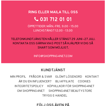
RING ELLER MAILA TILL OSS
031 712 01 01
ÖPPETTIDER: MÅN.-FRE. 9.00 - 15.00
LUNCHSTÄNGT 12.00 - 13.00
TELEFONKUNDTJÄNSTEN HÅLLER STÄNGT 29 JUNI–27 JULI.
KONTAKTA OSS GÄRNA VIA E-POST SÅ HJÄLPER VI DIG SÅ
SNART SOM MÖJLIGT.
INFO@SHOPPING4NET.COM
KUNDTJÄNST
MIN PROFIL
FRÅGOR & SVAR
GLÖMT LÖSENORD
KONTAKT
ÄR DU EN INFLUENCER?
BLI AFFILIATE
COOKIES
INTEGRITETSPOLICY
KÖPVILLKOR FÖR SHOPPING4NET
OM SHOPPING4NET
SHOPPING4NET BEAUTYSTORE
TRYGG E-HANDEL
FÖLJ OSS ÄVEN PÅ