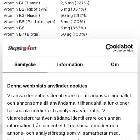
Vitamin B1 (Tiamin)
2,5 mg (227%)
Vitamin B2 (Riboflavin)
5 mg (357%)
Vitamin B3 (Niacin)
50 mg (312%)
Vitamin B5 (Pantotensyra)
6 mg (100%)
Vitamin B6
5 mg (357%)
Vitamin B7 (Biotin)
50 µg (100%)
Vitamin B9 (Folsyra)
300 µg (150%)
Vitamin B12
15 µg (600%)
PABA
25 mg ej fastställt
Kolin
20 mg ej fastställt
Samtycke
Information
Om
Inositol
10 mg ej fastställt
* Dagligt referensintag (DRI)
Denna webbplats använder cookies
Artikelnr
HBVK0-EN-100
Vi använder enhetsidentifierare för att anpassa innehållet
och annonserna till användarna, tillhandahålla funktioner
Lägsta pris senaste 30 dagarna: 102 kr
för sociala medier och analysera vår trafik. Vi
vidarebefordrar även sådana identifierare och annan
information från din enhet till de sociala medier och
Populära produkter
annons- och analysföretag som vi samarbetar med.