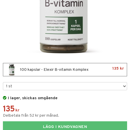
nor
d
 & mineral
tet & amning
ng
terie & PMS
tillskott
& naglar
tillskott
in
 ögon
ta
ggande & lindrande
kärl
ust
ust
ämpande
lskott
or
135 kr
nergi
äsa & hals
pigment
biloba
100 kapslar - Elexir B-vitamin Komplex
muskler
gar
ärkande
g
el
ämmande
erolsänkande
lskott
I lager, skickas omgående
tarm
fettsyror
ion
es
135
r
tsyror
d
r
kr
Delbetala från 52 kr per månad.
het & oro
ot
LÄGG I KUNDVAGNEN