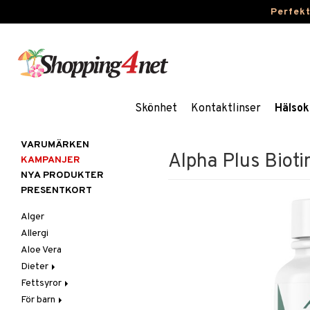
Perfek
Skönhet
Kontaktlinser
Hälsok
VARUMÄRKEN
Alpha Plus Bioti
KAMPANJER
NYA PRODUKTER
PRESENTKORT
Alger
Allergi
Aloe Vera
Dieter
Fettsyror
Glutenintolerans
För barn
LCHF
Marina fettsyror