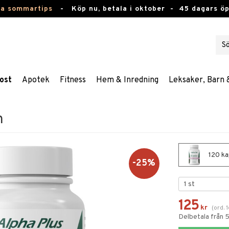
ta sommartips
-
Köp nu, betala i oktober -
45 dagars ö
ost
Apotek
Fitness
Hem & Inredning
Leksaker, Barn 
n
120 kap
-25%
125
kr
(
ord.
Delbetala från 5