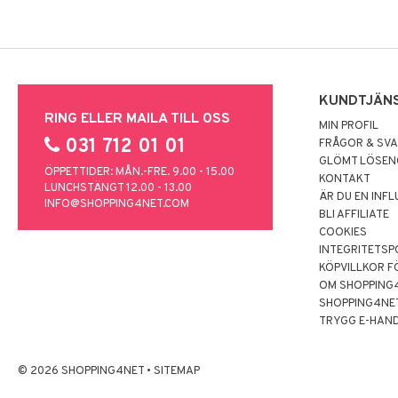
KUNDTJÄN
RING ELLER MAILA TILL OSS
MIN PROFIL
031 712 01 01
FRÅGOR & SV
GLÖMT LÖSE
ÖPPETTIDER: MÅN.-FRE. 9.00 - 15.00
KONTAKT
LUNCHSTÄNGT 12.00 - 13.00
ÄR DU EN INF
INFO@SHOPPING4NET.COM
BLI AFFILIATE
COOKIES
INTEGRITETSP
KÖPVILLKOR F
OM SHOPPING
SHOPPING4NE
TRYGG E-HAN
© 2026 SHOPPING4NET
•
SITEMAP