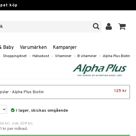
ppet köp
& Baby
Varumärken
Kampanjer
Shopping4net
»
Hälsokost
»
Vitaminer
»
B vitaminer
»
Alpha Plus Biotin
125 kr
slar - Alpha Plus Biotin
I lager, skickas omgående
166
kr
)
(
rek.
209
kr
)
1 kr per månad.