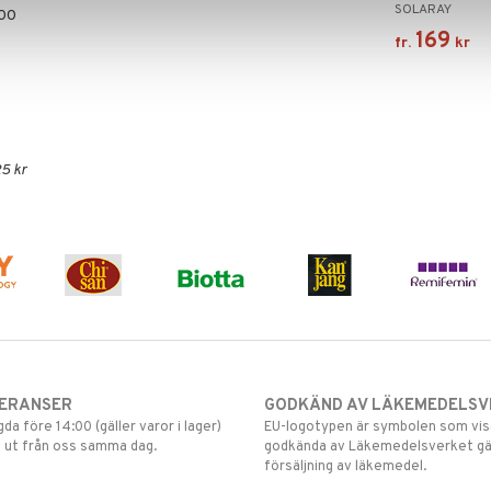
SOLARAY
00
169
fr.
kr
5 kr
VERANSER
GODKÄND AV LÄKEMEDELSV
gda före 14:00 (gäller varor i lager)
EU-logotypen är symbolen som visar
 ut från oss samma dag.
godkända av Läkemedelsverket gä
försäljning av läkemedel.