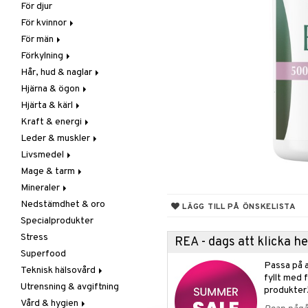
För djur
Raw Food
Veg fettsyror
Fettsyror
För kvinnor
Hudvård
För män
Vitamin & mineral
Graviditet & amning
Förkylning
Klimakterie & PMS
Näringstillskott
Hår, hud & naglar
Näringstillskott
Övriga
C-vitamin
Hjärna & ögon
Övriga
Prostata
Förebyggande &
Hår
lindrande
Hjärta & kärl
Sex & lust
Sex & lust
Kosttillskott
Fettsyror
Hostdämpande
Kraft & energi
Skelett
Sol & pigment
Minne
Ginkgo biloba
Öron, näsa & hals
Leder & muskler
Urinvägar
Ögon
Kärlstärkande
Ginseng
Övriga
Livsmedel
Kolesterolsänkande
Övriga
Kosttillskott
Virushämmande
Mage & tarm
Marina fettsyror
Prestation
Utvärtes
Bars
Vitlök
Mineraler
Veg fettsyror
Q-10
Choklad
Drycker
Nedstämdhet & oro
Rosenrot
Diverse
Fibrer
Järn
LÄGG TILL PÅ ÖNSKELISTA
Specialprodukter
Schizandra
Drycker
Matsmältning
Kalcium
Stress
Förvaring
Syrareglerande
Krom
REA - dags att klicka 
Superfood
Frukt, frö & nötter
Tarm
Magnesium
Passa på a
Teknisk hälsovård
Groddning
Utrensning
Multimineraler
fyllt med 
Utrensning & avgiftning
Kokos
Övriga
Ljusterapi
produkter
Vård & hygien
Kryddor & buljong
Selen
Luftfuktare