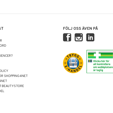
ST
FÖLJ OSS ÄVEN PÅ
AR
NORD
LUENCER?
OLICY
ÖR SHOPPING4NET
4NET
T BEAUTYSTORE
DEL