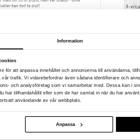
 fram till 31/8-2026, men var snabb - dina
ukter kan fort ta slut!
N »
Finns i flera
B-vitaminkom
Information
högdoserat tillskott med vitamin B7 (biotin), ett
behålla normalt hår, normal hud och normala
HELHETSHÄLSA
 viktig roll för normal psykologisk funktion och
135
arje kapsel innehåller 5000 µg biotin och passar dig
fr.
kr
cookies
och hud.
e för att anpassa innehållet och annonserna till användarna, tillh
vår trafik. Vi vidarebefordrar även sådana identifierare och anna
nnons- och analysföretag som vi samarbetar med. Dessa kan i sin
nderad daglig dos bör inte överskridas. Kosttillskott
har tillhandahållit eller som de har samlat in när du har använt
rnativ till en varierad kost. Förvaras utom räckhåll för
ortsatt användande av vår webbplats.
lulosa), kapsel
Finns i flera
Anpassa
, biotin (D-biotin).
Solaray Mega-