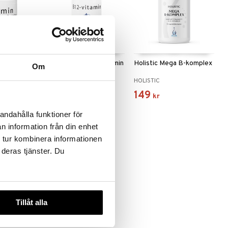
 varianter
plex
Helhetshälsa B12-vitamin
Holistic Mega B-komplex
Om
HELHETSHÄLSA
HOLISTIC
139
149
kr
kr
andahålla funktioner för
n information från din enhet
 tur kombinera informationen
 deras tjänster. Du
 varianter
Tillåt alla
B stress