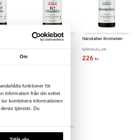
 250 mg
Närokällan B2
Närokällan Bromelain
NÄROKÄLLAN
NÄROKÄLLAN
Om
141
226
kr
kr
andahålla funktioner för
n information från din enhet
 tur kombinera informationen
 deras tjänster. Du
Närokällan Metyl B-50
Tillåt alla