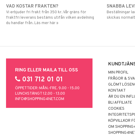
VAD KOSTAR FRAKTEN?
SNABBA LE
Vi erbjuder fri frakt från 350 kr. Vår gräns för
Beställningar la
fraktfri leverans bestäms utifån vilken avdelning
skickas normalt
du handlar från. Läs mer här »
KUNDTJÄN
RING ELLER MAILA TILL OSS
MIN PROFIL
031 712 01 01
FRÅGOR & SV
GLÖMT LÖSE
ÖPPETTIDER: MÅN.-FRE. 9.00 - 15.00
KONTAKT
LUNCHSTÄNGT 12.00 - 13.00
ÄR DU EN INF
INFO@SHOPPING4NET.COM
BLI AFFILIATE
COOKIES
INTEGRITETSP
KÖPVILLKOR F
OM SHOPPING
SHOPPING4NE