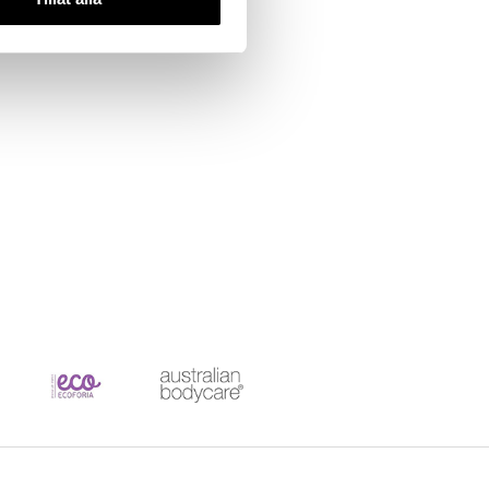
NÄROKÄLLAN
236
kr