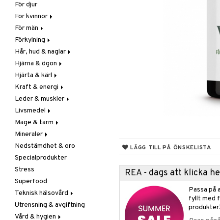
För djur
Raw Food
Veg fettsyror
Fettsyror
För kvinnor
Hudvård
För män
Vitamin & mineral
Graviditet & amning
Förkylning
Klimakterie & PMS
Näringstillskott
Hår, hud & naglar
Näringstillskott
Övriga
C-vitamin
Hjärna & ögon
Övriga
Prostata
Förebyggande &
Hår
lindrande
Hjärta & kärl
Sex & lust
Sex & lust
Kosttillskott
Fettsyror
Hostdämpande
Kraft & energi
Skelett
Sol & pigment
Minne
Ginkgo biloba
Öron, näsa & hals
Leder & muskler
Urinvägar
Ögon
Kärlstärkande
Ginseng
Övriga
Livsmedel
Kolesterolsänkande
Övriga
Kosttillskott
Virushämmande
Mage & tarm
Marina fettsyror
Prestation
Utvärtes
Bars
Vitlök
Mineraler
Veg fettsyror
Q-10
Choklad
Drycker
Nedstämdhet & oro
Rosenrot
Diverse
Fibrer
Järn
LÄGG TILL PÅ ÖNSKELISTA
Specialprodukter
Schizandra
Drycker
Matsmältning
Kalcium
Stress
Förvaring
Syrareglerande
Krom
REA - dags att klicka 
Superfood
Frukt, frö & nötter
Tarm
Magnesium
Passa på a
Teknisk hälsovård
Groddning
Utrensning
Multimineraler
fyllt med 
Utrensning & avgiftning
Kokos
Övriga
Ljusterapi
produkter
Vård & hygien
Kryddor & buljong
Selen
Luftfuktare