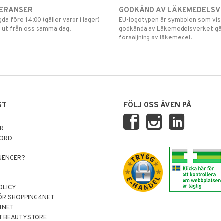
VERANSER
GODKÄND AV LÄKEMEDELSV
gda före 14:00 (gäller varor i lager)
EU-logotypen är symbolen som visar
 ut från oss samma dag.
godkända av Läkemedelsverket gä
försäljning av läkemedel.
ST
FÖLJ OSS ÄVEN PÅ
AR
NORD
LUENCER?
OLICY
ÖR SHOPPING4NET
4NET
T BEAUTYSTORE