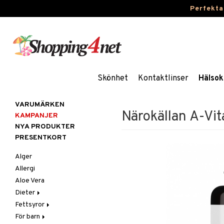
Perfekta
Skönhet
Kontaktlinser
Hälsok
VARUMÄRKEN
Närokällan A-Vi
KAMPANJER
NYA PRODUKTER
PRESENTKORT
Alger
Allergi
Aloe Vera
Dieter
Fettsyror
Glutenintolerans
För barn
LCHF
Marina fettsyror