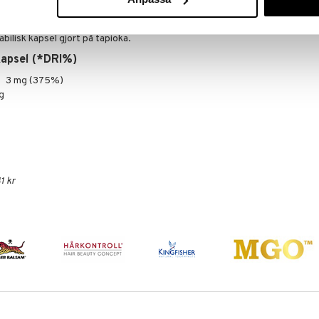
NÄROKÄLLAN
185
kr
abilisk kapsel gjort på tapioka.
kapsel (*DRI%)
3 mg (375%)
g
1 kr