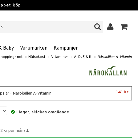
öppet köp
& Baby
Varumärken
Kampanjer
Shopping4net
»
Hälsokost
»
Vitaminer
»
A, D, E & K
»
Närokällan A-Vitamin
141 kr
pslar - Närokällan A-Vitamin
I lager, skickas omgående
52 kr per månad.