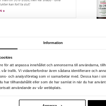
 fram till 31/8-2026, men var snabb - dina
ukter kan fort ta slut!
N »
Närokällan B1
tion av immunsystemet, upprätthåller normal syn och
täcker insidan av näsa och lungor (de första
NÄROKÄLLAN
rier och gifter).
Information
169
kr
ativ serie vitaminer och mineraler. Alla onödiga
rsatta med ekologiskt alfalfa. Alfalfa är en mycket
m som drar sin näring långt ner i jorden.
cookies
jorda på tapioka som kommer från cassavaroten.
e för att anpassa innehållet och annonserna till användarna, tillh
ngssystemet och bryts ner snabbt i magen.
vår trafik. Vi vidarebefordrar även sådana identifierare och anna
nnons- och analysföretag som vi samarbetar med. Dessa kan i sin
har tillhandahållit eller som de har samlat in när du har använt
stemperatur. A-vitamin bör inte tas av gravida
ortsatt användande av vår webbplats.
nderad daglig dos bör inte överskridas. Kosttillskott
Närokällan K2
v till en varierad kost. Förvaras utom räckhåll för små
Anpassa