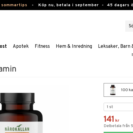
 sommartips
-
Köp nu, betala i september -
45 dagars 
ost
Apotek
Fitness
Hem & Inredning
Leksaker, Barn 
tamin
100 ka
141
kr
Delbetala från 