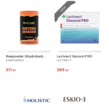
nyhet
Rawpowder Dihydroberberin 100mg
Lectinect Glucorol PRO
RAWPOWDER
LECTINECT
311
389
kr
kr