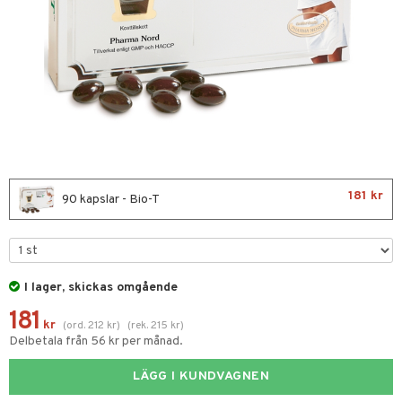
nor
d
 & mineral
tet & amning
ng
terie & PMS
tillskott
& naglar
tillskott
in
 ögon
ta
ggande & lindrande
kärl
ust
ust
ämpande
lskott
or
181 kr
90 kapslar - Bio-T
nergi
äsa & hals
pigment
biloba
muskler
gar
ärkande
g
el
ämmande
erolsänkande
lskott
I lager, skickas omgående
tarm
fettsyror
ion
es
181
kr
(
ord.
212
kr
)
(
rek.
215
kr
)
r
tsyror
d
r
Delbetala från 56 kr per månad.
het & oro
ot
LÄGG I KUNDVAGNEN