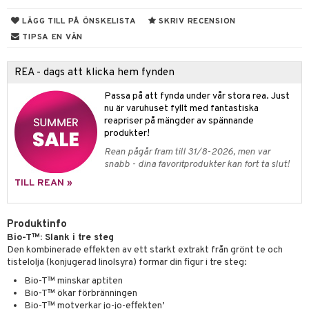
rodukter
ndra
r
ltning
m
LÄGG TILL PÅ ÖNSKELISTA
SKRIV RECENSION
ng
glerande
TIPSA EN VÄN
d
frö & nötter
ium
REA - dags att klicka hem fynden
hälsovård
ing
ning
neraler
Passa på att fynda under vår stora rea. Just
g & avgiftning
api
nu är varuhuset fyllt med fantastiska
ygien
r & buljong
tare
reapriser på mängder av spännande
produkter!
kning
bak
e
svård
Rean pågår fram till 31/8-2026, men var
snabb - dina favoritprodukter kan fort ta slut!
emer
fröpasta
dervinäger
TILL REAN »
oncremer
fett
ndring
 fot
produkter
vård
ood
d
Produktinfo
Bio-T™: Slank i tre steg
göring
ndvård
lsam
bränning
Den kombinerade effekten av ett starkt extrakt från grönt te och
tistelolja (konjugerad linolsyra) formar din figur i tre steg:
cialprodukter
lbehör
hampo
g
tika
ersättning
Bio-T™ minskar aptiten
cialprodukter
d
Bio-T™ ökar förbränningen
Bio-T™ motverkar jo-jo-effekten’