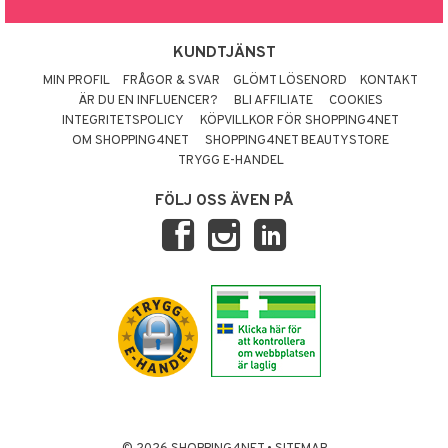
KUNDTJÄNST
MIN PROFIL
FRÅGOR & SVAR
GLÖMT LÖSENORD
KONTAKT
ÄR DU EN INFLUENCER?
BLI AFFILIATE
COOKIES
INTEGRITETSPOLICY
KÖPVILLKOR FÖR SHOPPING4NET
OM SHOPPING4NET
SHOPPING4NET BEAUTYSTORE
TRYGG E-HANDEL
FÖLJ OSS ÄVEN PÅ