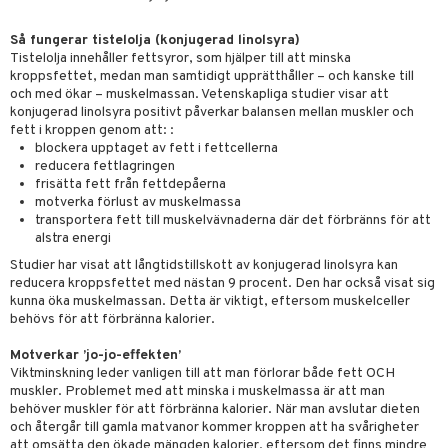
par
, dusch & tvål
tänder
r
on
Så fungerar tistelolja (konjugerad linolsyra)
ylotion
 & K
änst
Tistelolja innehåller fettsyror, som hjälper till att minska
o
kroppsfettet, medan man samtidigt upprätthåller – och kanske till
d
danter
 & svar
och med ökar – muskelmassan. Vetenskapliga studier visar att
riska oljor
konjugerad linolsyra positivt påverkar balansen mellan muskler och
dd
iner
produkt
fett i kroppen genom att: :
ppspeeling
ersun
produkter
blockera upptaget av fett i fettcellerna
elningen
reducera fettlagringen
a
n utan sol
iner
frisätta fett från fettdepåerna
tik
motverka förlust av muskelmassa
cialprodukter
par
transportera fett till muskelvävnaderna där det förbränns för att
alstra energi
creme
Studier har visat att långtidstillskott av konjugerad linolsyra kan
reducera kroppsfettet med nästan 9 procent. Den har också visat sig
taminer
kunna öka muskelmassan. Detta är viktigt, eftersom muskelceller
behövs för att förbränna kalorier.
Motverkar ’jo-jo-effekten’
Viktminskning leder vanligen till att man förlorar både fett OCH
muskler. Problemet med att minska i muskelmassa är att man
behöver muskler för att förbränna kalorier. När man avslutar dieten
och återgår till gamla matvanor kommer kroppen att ha svårigheter
att omsätta den ökade mängden kalorier, eftersom det finns mindre