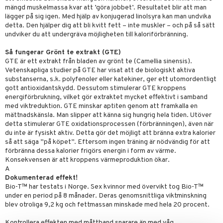
mängd muskelmassa kvar att ’göra jobbet’. Resultatet blir att man
lägger på sig igen. Med hjälp av konjugerad linolsyra kan man undvika
detta. Den hjälper dig att bli kvitt fett – inte muskler – och på så sätt
undviker du att undergräva möjligheten till kaloriförbränning.
Så fungerar Grönt te extrakt (GTE)
GTE är ett extrakt från bladen av grönt te (Camellia sinensis).
Vetenskapliga studier på GTE har visat att de biologiskt aktiva
substanserna, s.k. polyfenoler eller katekiner, ger ett utomordentligt
gott antioxidantskydd. Dessutom stimulerar GTE kroppens
energiförbrukning, vilket gör extraktet mycket effektivt i samband
med viktreduktion. GTE minskar aptiten genom att framkalla en
mättnadskänsla. Man slipper att känna sig hungrig hela tiden. Utöver
detta stimulerar GTE oxidationsprocessen (förbränningen), även när
du inte är fysiskt aktiv. Detta gör det möjligt att bränna extra kalorier
så att säga ”på köpet”. Eftersom ingen träning är nödvändig för att
förbränna dessa kalorier frigörs energin i form av värme.
Konsekvensen är att kroppens värmeproduktion ökar.
A
Dokumenterad effekt!
Bio-T™ har testats i Norge. Sex kvinnor med övervikt tog Bio-T™
under en period på 8 månader. Deras genomsnittliga viktminskning
blev otroliga 9,2 kg och fettmassan minskade med hela 20 procent.
Kontrollera effekten med måttband snarare än med våg.