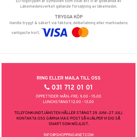
EU-logotypen är symbolen som visar att vi är godkända av
Läkemedelsverket gällande försäljning av läkemedel.
TRYGGA KÖP
Handla tryggt & säkert via faktura, delbetalning eller marknadens
vanligaste kort.
RING ELLER MAILA TILL OSS
031 712 01 01
ÖPPETTIDER: MÅN.-FRE. 9.00 - 15.00
LUNCHSTÄNGT 12.00 - 13.00
TELEFONKUNDTJÄNSTEN HÅLLER STÄNGT 29 JUNI–27 JULI.
KONTAKTA OSS GÄRNA VIA E-POST SÅ HJÄLPER VI DIG SÅ
SNART SOM MÖJLIGT.
INFO@SHOPPING4NET.COM