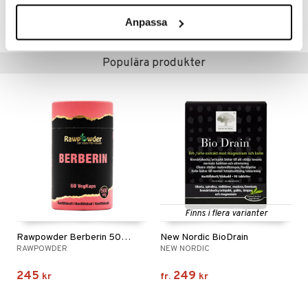
Lägsta pris senaste 30 dagarna: 181 kr
Anpassa
Populära produkter
Finns i flera varianter
Rawpowder Berberin 500mg
New Nordic BioDrain
RAWPOWDER
NEW NORDIC
245
249
kr
fr.
kr