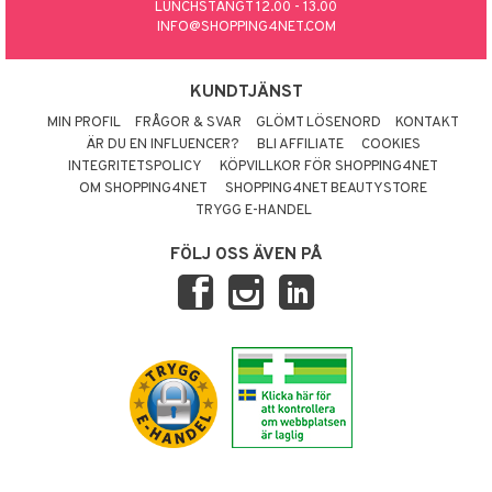
LUNCHSTÄNGT 12.00 - 13.00
INFO@SHOPPING4NET.COM
KUNDTJÄNST
MIN PROFIL
FRÅGOR & SVAR
GLÖMT LÖSENORD
KONTAKT
ÄR DU EN INFLUENCER?
BLI AFFILIATE
COOKIES
INTEGRITETSPOLICY
KÖPVILLKOR FÖR SHOPPING4NET
OM SHOPPING4NET
SHOPPING4NET BEAUTYSTORE
TRYGG E-HANDEL
FÖLJ OSS ÄVEN PÅ