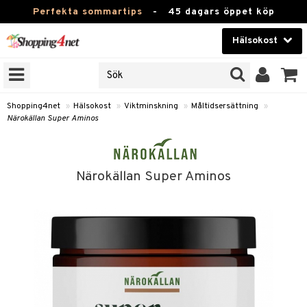
Perfekta sommartips
-
45 dagars öppet köp
Hälsokost
RKEN
Skönhet
JER
ODUKTER
Kontaktlinser
Shopping4net
»
Hälsokost
»
Viktminskning
»
Måltidsersättning
»
Närokällan Super Aminos
TKORT
Hälsokost
Apotek
Närokällan Super Aminos
Fitness
Hem & Inredning
Leksaker, Barn & Baby
r
ntolerans
Varumärken
fettsyror
Kampanjer
ood
tsyror
or