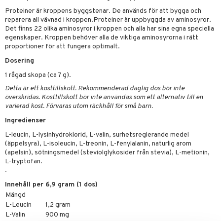
par
, dusch & tvål
tänder
r
Proteiner är kroppens byggstenar. De används för att bygga och
on
reparera all vävnad i kroppen.
Proteiner är uppbyggda av aminosyror.
ylotion
 & K
änst
Det finns 22 olika aminosyror i kroppen och alla har sina egna speciella
o
egenskaper. Kroppen behöver alla de viktiga aminosyrorna i rätt
d
danter
 & svar
proportioner för att fungera optimalt.
riska oljor
dd
iner
Dosering
produkt
ppspeeling
ersun
produkter
1 rågad skopa (ca 7 g).
elningen
a
Detta är ett kosttillskott. Rekommenderad daglig dos bör inte
n utan sol
iner
överskridas. Kosttillskott bör inte användas som ett alternativ till en
tik
cialprodukter
varierad kost. Förvaras utom räckhåll för små barn.
par
Ingredienser
creme
L-leucin, L-lysinhydroklorid, L-valin, surhetsreglerande medel
taminer
(äppelsyra), L-isoleucin, L-treonin, L-fenylalanin, naturlig arom
(apelsin), sötningsmedel (steviolglykosider från stevia), L-metionin,
L-tryptofan.
.
Innehåll per 6,9 gram (1 dos)
Mängd
L-Leucin
1,2 gram
L-Valin
900 mg