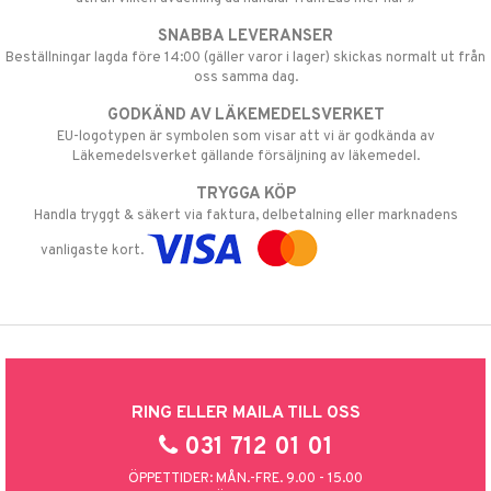
SNABBA LEVERANSER
Beställningar lagda före 14:00 (gäller varor i lager) skickas normalt ut från
oss samma dag.
GODKÄND AV LÄKEMEDELSVERKET
EU-logotypen är symbolen som visar att vi är godkända av
Läkemedelsverket gällande försäljning av läkemedel.
TRYGGA KÖP
Handla tryggt & säkert via faktura, delbetalning eller marknadens
vanligaste kort.
RING ELLER MAILA TILL OSS
031 712 01 01
ÖPPETTIDER: MÅN.-FRE. 9.00 - 15.00