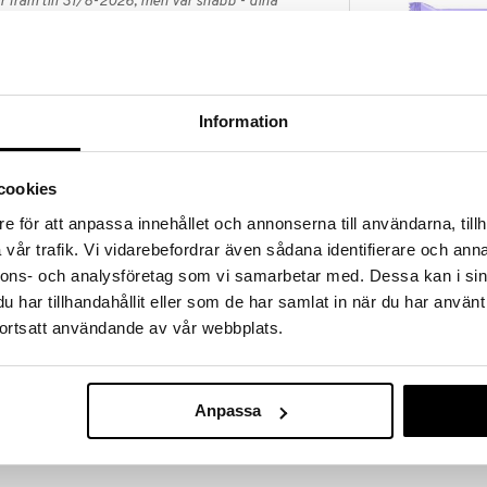
 fram till 31/8-2026, men var snabb - dina
ukter kan fort ta slut!
N »
Information
RawBite Bär &
h nötbar. Tillverkad av 100% naturliga, ekologiska
ia och utan tillsatt socker.
RAWBITE
t god bar fylld av söta dadlar och cashewnötter.
cookies
22
är en rik källa av protein och fibrer och innehåller
kr
e för att anpassa innehållet och annonserna till användarna, tillh
n, folsyra, selen och zink.
vår trafik. Vi vidarebefordrar även sådana identifierare och anna
nnons- och analysföretag som vi samarbetar med. Dessa kan i sin
 dadlar
, russin
.
Ekologisk ingrediens.
har tillhandahållit eller som de har samlat in när du har använt
ortsatt användande av vår webbplats.
 kcal
Anpassa