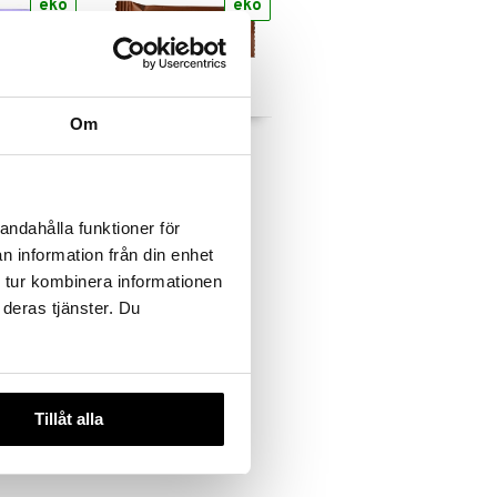
eko
eko
Om
 Vanilj
RawBite Choklad
RAWBITE
22
kr
andahålla funktioner för
n information från din enhet
 tur kombinera informationen
 deras tjänster. Du
Tillåt alla