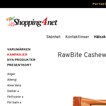
Perfek
Skönhet
Kontaktlinser
Hälsok
VARUMÄRKEN
RawBite Cashe
KAMPANJER
NYA PRODUKTER
PRESENTKORT
Alger
Allergi
Aloe Vera
Dieter
Fettsyror
Glutenintolerans
För barn
LCHF
Marina fettsyror