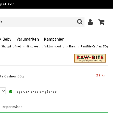
ppet köp
& Baby
Varumärken
Kampanjer
Shopping4net
»
Hälsokost
»
Viktminskning
»
Bars
»
RawBite Cashew 50g
22 kr
te Cashew 50g
I lager, skickas omgående
41 kr per månad.