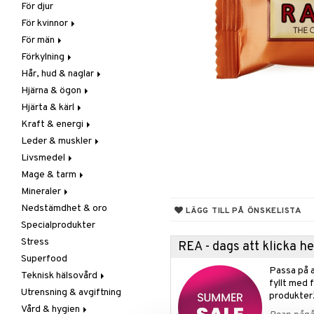
För djur
Raw Food
Veg fettsyror
Fettsyror
För kvinnor
Hudvård
För män
Vitamin & mineral
Graviditet & amning
Förkylning
Klimakterie & PMS
Näringstillskott
Hår, hud & naglar
Näringstillskott
Övriga
C-vitamin
Hjärna & ögon
Övriga
Prostata
Förebyggande &
Hår
lindrande
Hjärta & kärl
Sex & lust
Sex & lust
Kosttillskott
Fettsyror
Hostdämpande
Kraft & energi
Skelett
Sol & pigment
Minne
Ginkgo biloba
Öron, näsa & hals
Leder & muskler
Urinvägar
Ögon
Kärlstärkande
Ginseng
Övriga
Livsmedel
Kolesterolsänkande
Övriga
Kosttillskott
Virushämmande
Mage & tarm
Marina fettsyror
Prestation
Utvärtes
Bars
Vitlök
Mineraler
Veg fettsyror
Q-10
Choklad
Drycker
Nedstämdhet & oro
Rosenrot
Diverse
Fibrer
Järn
LÄGG TILL PÅ ÖNSKELISTA
Specialprodukter
Schizandra
Drycker
Matsmältning
Kalcium
Stress
Förvaring
Syrareglerande
Krom
REA - dags att klicka 
Superfood
Frukt, frö & nötter
Tarm
Magnesium
Passa på a
Teknisk hälsovård
Groddning
Utrensning
Multimineraler
fyllt med 
Utrensning & avgiftning
Kokos
Övriga
Ljusterapi
produkter
Vård & hygien
Kryddor & buljong
Selen
Luftfuktare