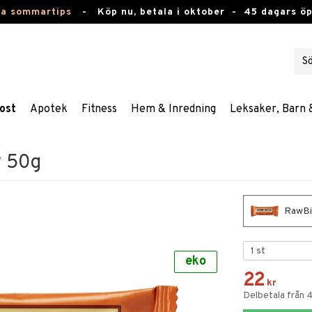
ta sommartips
-
Köp nu, betala i oktober -
45 dagars ö
ost
Apotek
Fitness
Hem & Inredning
Leksaker, Barn 
w 50g
RawBi
eko
22
kr
Delbetala från 