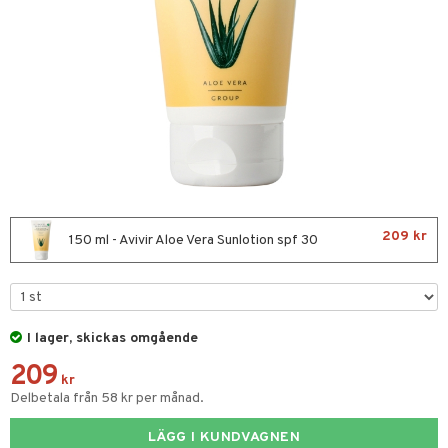
nor
d
 & mineral
tet & amning
ng
terie & PMS
tillskott
& naglar
tillskott
in
 ögon
ta
ggande & lindrande
kärl
ust
ust
ämpande
lskott
or
209 kr
nergi
äsa & hals
pigment
biloba
150 ml - Avivir Aloe Vera Sunlotion spf 30
muskler
gar
ärkande
g
el
ämmande
erolsänkande
lskott
I lager, skickas omgående
tarm
fettsyror
ion
es
209
r
tsyror
d
r
kr
Delbetala från 58 kr per månad.
het & oro
ot
LÄGG I KUNDVAGNEN