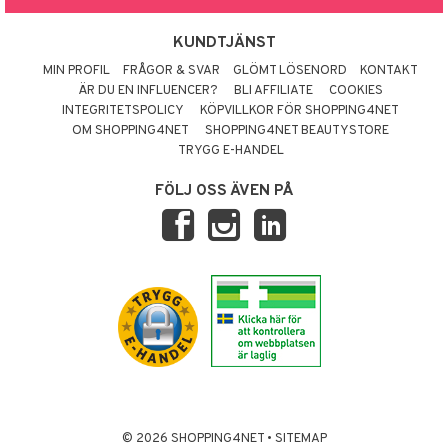
KUNDTJÄNST
MIN PROFIL
FRÅGOR & SVAR
GLÖMT LÖSENORD
KONTAKT
ÄR DU EN INFLUENCER?
BLI AFFILIATE
COOKIES
INTEGRITETSPOLICY
KÖPVILLKOR FÖR SHOPPING4NET
OM SHOPPING4NET
SHOPPING4NET BEAUTYSTORE
TRYGG E-HANDEL
FÖLJ OSS ÄVEN PÅ
© 2026 SHOPPING4NET
•
SITEMAP