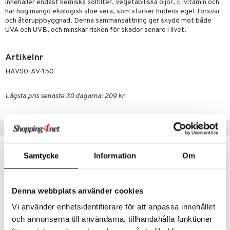
innehåller endast kemiska solfilter, vegetabiliska oljor, E-vitamin och
par
, dusch & tvål
tänder
har hög mängd ekologisk aloe vera, som stärker hudens eget försvar
on
och återuppbyggnad. Denna sammansättning ger skydd mot både
ylotion
UVA och UVB, och minskar risken för skador senare i livet.
o
d
riska oljor
Artikelnr
dd
HAVS0-AV-150
ppspeeling
ersun
a
n utan sol
Lägsta pris senaste 30 dagarna: 209 kr
cialprodukter
par
Populära produkter
lcreme
produkter
Samtycke
Information
Om
kning
r
dervinäger
Denna webbplats använder cookies
 & K
Vi använder enhetsidentifierare för att anpassa innehållet
änst
och annonserna till användarna, tillhandahålla funktioner
danter
 & svar