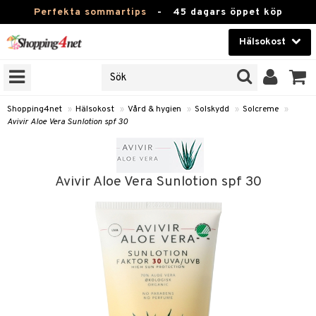
Perfekta sommartips
-
45 dagars öppet köp
Hälsokost
RKEN
Skönhet
JER
ODUKTER
Kontaktlinser
Shopping4net
»
Hälsokost
»
Vård & hygien
»
Solskydd
»
Solcreme
»
Avivir Aloe Vera Sunlotion spf 30
TKORT
Hälsokost
Apotek
Avivir Aloe Vera Sunlotion spf 30
Fitness
Hem & Inredning
Leksaker, Barn & Baby
r
ntolerans
Varumärken
fettsyror
Kampanjer
ood
tsyror
or