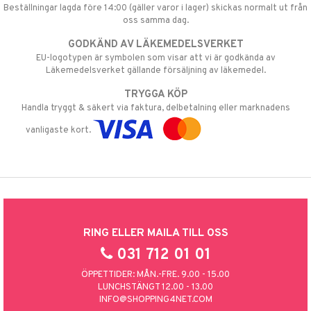
Beställningar lagda före 14:00 (gäller varor i lager) skickas normalt ut från
oss samma dag.
GODKÄND AV LÄKEMEDELSVERKET
EU-logotypen är symbolen som visar att vi är godkända av
Läkemedelsverket gällande försäljning av läkemedel.
TRYGGA KÖP
Handla tryggt & säkert via faktura, delbetalning eller marknadens
vanligaste kort.
RING ELLER MAILA TILL OSS
031 712 01 01
ÖPPETTIDER: MÅN.-FRE. 9.00 - 15.00
LUNCHSTÄNGT 12.00 - 13.00
INFO@SHOPPING4NET.COM