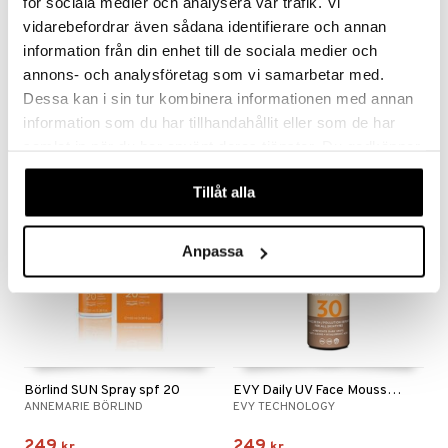
för sociala medier och analysera vår trafik. Vi
bränning
iner
vidarebefordrar även sådana identifierare och annan
produkt
ersättning
information från din enhet till de sociala medier och
Avivir Aloe Vera Sunlotion spf 15
Avivir Aloe Vera Sunlotion spf 30
elningen
AVIVIR
AVIVIR
annons- och analysföretag som vi samarbetar med.
iner
Dessa kan i sin tur kombinera informationen med annan
tik
199
209
kr
kr
information som du har tillhandahållit eller som de har
samlat in när du har använt deras tjänster. Du godkänner
våra cookies vid fortsatt användande av vår webbplats.
taminer
Tillåt alla
eko
Anpassa
Börlind SUN Spray spf 20
EVY Daily UV Face Mousse SPF 30
ANNEMARIE BÖRLIND
EVY TECHNOLOGY
249
249
kr
kr