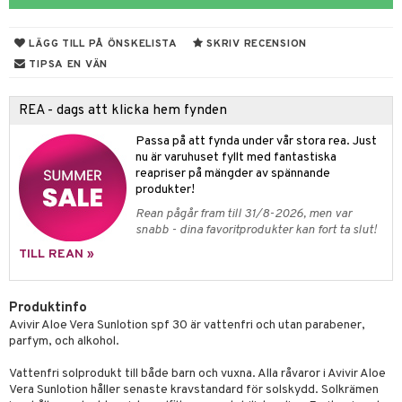
rodukter
ndra
r
ltning
m
ng
glerande
LÄGG TILL PÅ ÖNSKELISTA
SKRIV RECENSION
d
frö & nötter
ium
TIPSA EN VÄN
hälsovård
ing
ning
neraler
REA - dags att klicka hem fynden
g & avgiftning
api
Passa på att fynda under vår stora rea. Just
ygien
r & buljong
tare
nu är varuhuset fyllt med fantastiska
reapriser på mängder av spännande
bak
e
svård
produkter!
Rean pågår fram till 31/8-2026, men var
emer
fröpasta
snabb - dina favoritprodukter kan fort ta slut!
oncremer
fett
ndring
 fot
TILL REAN »
produkter
vård
ood
d
Produktinfo
göring
ndvård
lsam
Avivir Aloe Vera Sunlotion spf 30 är vattenfri och utan parabener,
parfym, och alkohol.
cialprodukter
lbehör
hampo
g
tika
Vattenfri solprodukt till både barn och vuxna. Alla råvaror i Avivir Aloe
cialprodukter
d
Vera Sunlotion håller senaste kravstandard för solskydd. Solkrämen