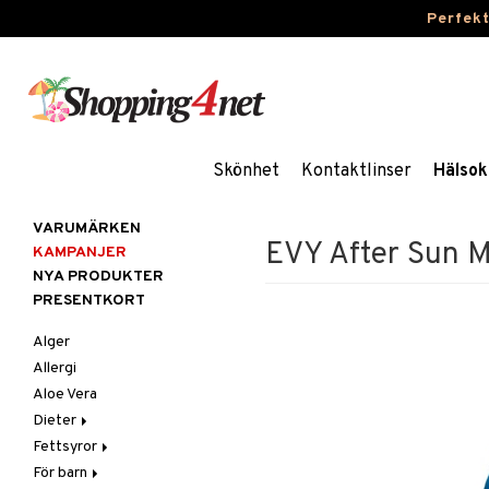
Perfek
Skönhet
Kontaktlinser
Hälsok
VARUMÄRKEN
EVY After Sun 
KAMPANJER
NYA PRODUKTER
PRESENTKORT
Alger
Allergi
Aloe Vera
Dieter
Fettsyror
Glutenintolerans
För barn
LCHF
Marina fettsyror