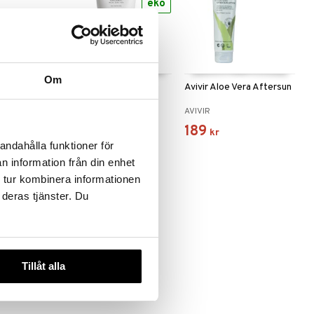
eko
Om
ra Spray
Avivir Aloe Vera Gel
Avivir Aloe Vera Aftersun
AVIVIR
AVIVIR
129
189
kr
kr
andahålla funktioner för
n information från din enhet
 tur kombinera informationen
 deras tjänster. Du
Tillåt alla
ra Lotion