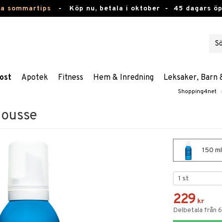
ta sommartips
-
Köp nu, betala i oktober -
45 dagars ö
ost
Apotek
Fitness
Hem & Inredning
Leksaker, Barn 
Shopping4net
Mousse
150 ml
229
kr
Delbetala från 