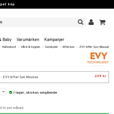
ppet köp
& Baby
Varumärken
Kampanjer
»
Hälsokost
»
Vård & hygien
»
Solskydd
»
Aftersun
»
EVY After Sun Mousse
229 kr
 - EVY After Sun Mousse
I lager, skickas omgående
60 kr per månad.