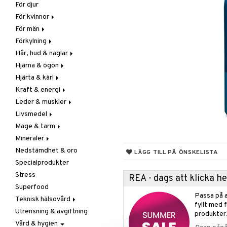
För djur
Raw Food
Veg fettsyror
Fettsyror
För kvinnor
Hudvård
För män
Vitamin & mineral
Graviditet & amning
Förkylning
Klimakterie & PMS
Näringstillskott
Hår, hud & naglar
Näringstillskott
Övriga
C-vitamin
Hjärna & ögon
Övriga
Prostata
Förebyggande &
Hår
lindrande
Hjärta & kärl
Sex & lust
Sex & lust
Kosttillskott
Fettsyror
Hostdämpande
Kraft & energi
Skelett
Sol & pigment
Minne
Ginkgo biloba
Öron, näsa & hals
Leder & muskler
Urinvägar
Ögon
Kärlstärkande
Ginseng
Övriga
Livsmedel
Kolesterolsänkande
Övriga
Kosttillskott
Virushämmande
Mage & tarm
Marina fettsyror
Prestation
Utvärtes
Bars
Vitlök
Mineraler
Veg fettsyror
Q-10
Choklad
Drycker
Nedstämdhet & oro
Rosenrot
Diverse
Fibrer
Järn
LÄGG TILL PÅ ÖNSKELISTA
Specialprodukter
Schizandra
Drycker
Matsmältning
Kalcium
Stress
Förvaring
Syrareglerande
Krom
REA - dags att klicka 
Superfood
Frukt, frö & nötter
Tarm
Magnesium
Passa på a
Teknisk hälsovård
Groddning
Utrensning
Multimineraler
fyllt med 
Utrensning & avgiftning
Kokos
Övriga
Ljusterapi
produkter
Vård & hygien
Kryddor & buljong
Selen
Luftfuktare