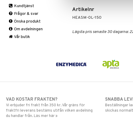
Bars
A, D, E & K
Kundtjänst
Fasta
Antioxidanter
Artikelnr
Frågor & svar
Fettförbränning
B vitaminer
HEASM-0L-150
Önska produkt
Måltidsersättning
Barn
Om avdelningen
Övriga
C vitaminer
Lägsta pris senaste 30 dagarna: 2
Kvinna
Vår butik
Man
Multivitaminer
VAD KOSTAR FRAKTEN?
SNABBA LE
Vi erbjuder fri frakt från 350 kr. Vår gräns för
Beställningar la
fraktfri leverans bestäms utifån vilken avdelning
skickas normalt
du handlar från. Läs mer här »