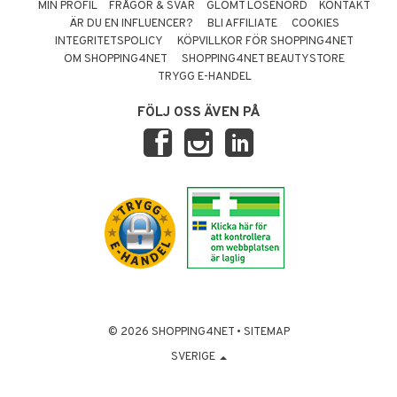
MIN PROFIL
FRÅGOR & SVAR
GLÖMT LÖSENORD
KONTAKT
ÄR DU EN INFLUENCER?
BLI AFFILIATE
COOKIES
INTEGRITETSPOLICY
KÖPVILLKOR FÖR SHOPPING4NET
OM SHOPPING4NET
SHOPPING4NET BEAUTYSTORE
TRYGG E-HANDEL
FÖLJ OSS ÄVEN PÅ
© 2026 SHOPPING4NET
•
SITEMAP
SVERIGE