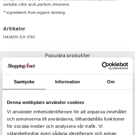
par
, dusch & tvål
sorbate, citric acid, parfum, limonene.
on
ylotion
* ingredients from organic farming.
o
Artikelnr
riska oljor
HAMSN-EH-250
oppspeeling
a
Populära produkter
cialprodukter
tänder
Samtycke
Information
Om
eko
eko
d
Denna webbplats använder cookies
dd
Vi använder enhetsidentifierare för att anpassa innehållet
ersun
produkter
och annonserna till användarna, tillhandahålla funktioner
för sociala medier och analysera vår trafik. Vi
n utan sol
kning
Body Scrub Coconut & Sugar
Body Scrub Blackberry & Sugar
vidarebefordrar även sådana identifierare och annan