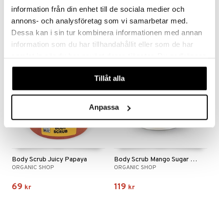
par
ORGANIC SHOP
ORGANIC SHOP
r
dervinäger
information från din enhet till de sociala medier och
annons- och analysföretag som vi samarbetar med.
creme
69
69
 & K
kr
kr
änst
Dessa kan i sin tur kombinera informationen med annan
danter
information som du har tillhandahållit eller som de har
 & svar
samlat in när du har använt deras tjänster. Du godkänner
bränning
iner
produkt
våra cookies vid fortsatt användande av vår webbplats.
ersättning
Tillåt alla
eko
eko
elningen
iner
tik
Anpassa
taminer
Body Scrub Juicy Papaya
Body Scrub Mango Sugar Sorbet
ORGANIC SHOP
ORGANIC SHOP
69
119
kr
kr