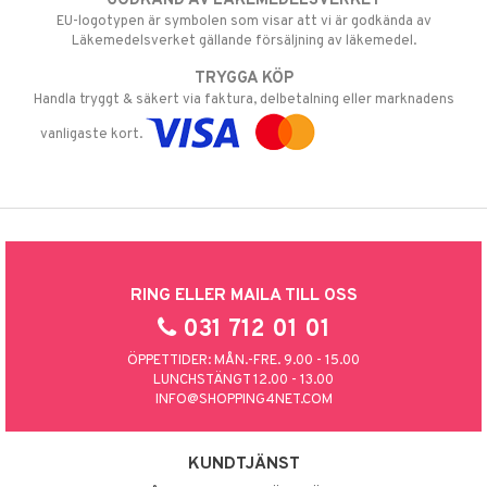
GODKÄND AV LÄKEMEDELSVERKET
EU-logotypen är symbolen som visar att vi är godkända av
Läkemedelsverket gällande försäljning av läkemedel.
TRYGGA KÖP
Handla tryggt & säkert via faktura, delbetalning eller marknadens
vanligaste kort.
RING ELLER MAILA TILL OSS
031 712 01 01
ÖPPETTIDER: MÅN.-FRE. 9.00 - 15.00
LUNCHSTÄNGT 12.00 - 13.00
INFO@SHOPPING4NET.COM
KUNDTJÄNST