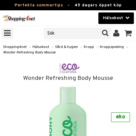
Perfekta sommartips
-
45 dagars öppet köp
Hälsokost
RKEN
Skönhet
JER
ODUKTER
Kontaktlinser
Shopping4net
»
Hälsokost
»
Vård & hygien
»
Kropp
»
Kroppspeeling
»
Wonder Refreshing Body Mousse
TKORT
Hälsokost
Apotek
Wonder Refreshing Body Mousse
Fitness
Hem & Inredning
Leksaker, Barn & Baby
r
ntolerans
eko
Varumärken
fettsyror
Kampanjer
ood
tsyror
or