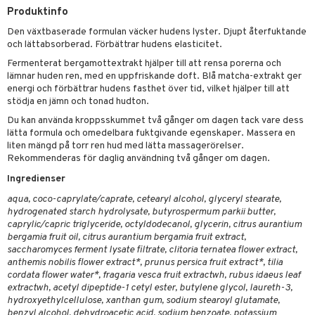
rodukter
ndra
r
ltning
m
Produktinfo
ng
glerande
Den växtbaserade formulan väcker hudens lyster. Djupt återfuktande
och lättabsorberad. Förbättrar hudens elasticitet.
d
frö & nötter
ium
Fermenterat bergamottextrakt hjälper till att rensa porerna och
hälsovård
ing
ning
neraler
lämnar huden ren, med en uppfriskande doft. Blå matcha-extrakt ger
energi och förbättrar hudens fasthet över tid, vilket hjälper till att
g & avgiftning
api
stödja en jämn och tonad hudton.
Du kan använda kroppsskummet två gånger om dagen tack vare dess
ygien
r & buljong
tare
lätta formula och omedelbara fuktgivande egenskaper. Massera en
liten mängd på torr ren hud med lätta massagerörelser.
bak
e
svård
Rekommenderas för daglig användning två gånger om dagen.
emer
fröpasta
Ingredienser
oncremer
fett
ndring
 fot
aqua, coco-caprylate/caprate, cetearyl alcohol, glyceryl stearate,
hydrogenated starch hydrolysate, butyrospermum parkii butter,
produkter
vård
ood
d
caprylic/capric triglyceride, octyldodecanol, glycerin, citrus aurantium
bergamia fruit oil, citrus aurantium bergamia fruit extract,
göring
ndvård
lsam
saccharomyces ferment lysate filtrate, clitoria ternatea flower extract,
anthemis nobilis flower extract*, prunus persica fruit extract*, tilia
cialprodukter
lbehör
hampo
g
tika
cordata flower water*, fragaria vesca fruit extractwh, rubus idaeus leaf
extractwh, acetyl dipeptide-1 cetyl ester, butylene glycol, laureth-3,
cialprodukter
d
hydroxyethylcellulose, xanthan gum, sodium stearoyl glutamate,
benzyl alcohol, dehydroacetic acid, sodium benzoate, potassium