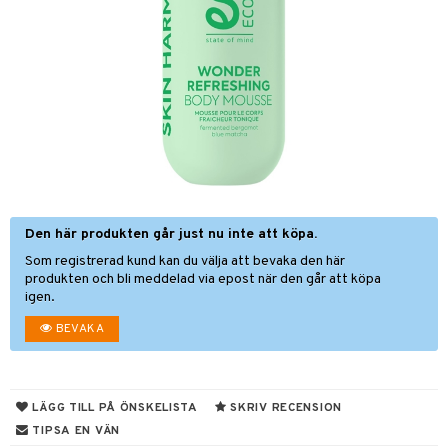
nor
d
 & mineral
tet & amning
ng
terie & PMS
tillskott
& naglar
tillskott
in
 ögon
ta
ggande & lindrande
kärl
ust
ust
ämpande
lskott
or
Den här produkten går just nu inte att köpa.
nergi
äsa & hals
pigment
biloba
Som registrerad kund kan du välja att bevaka den här
muskler
gar
ärkande
g
produkten och bli meddelad via epost när den går att köpa
igen.
el
ämmande
erolsänkande
lskott
BEVAKA
tarm
fettsyror
ion
es
r
tsyror
d
r
LÄGG TILL PÅ ÖNSKELISTA
SKRIV RECENSION
het & oro
ot
TIPSA EN VÄN