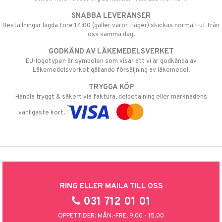
SNABBA LEVERANSER
Beställningar lagda före 14:00 (gäller varor i lager) skickas normalt ut från
oss samma dag.
GODKÄND AV LÄKEMEDELSVERKET
EU-logotypen är symbolen som visar att vi är godkända av
Läkemedelsverket gällande försäljning av läkemedel.
TRYGGA KÖP
Handla tryggt & säkert via faktura, delbetalning eller marknadens
vanligaste kort.
RING ELLER MAILA TILL OSS
031 712 01 01
ÖPPETTIDER: MÅN.-FRE. 9.00 - 15.00