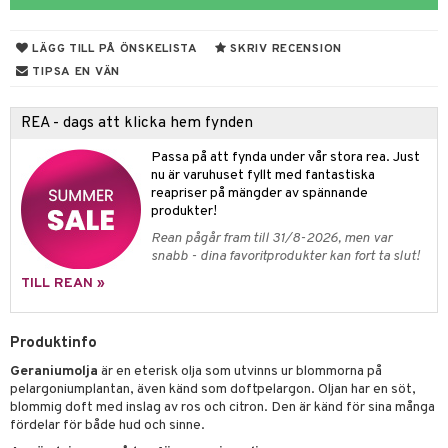
rodukter
ndra
r
ltning
m
ng
glerande
LÄGG TILL PÅ ÖNSKELISTA
SKRIV RECENSION
d
frö & nötter
ium
TIPSA EN VÄN
hälsovård
ing
ning
neraler
REA - dags att klicka hem fynden
g & avgiftning
api
Passa på att fynda under vår stora rea. Just
ygien
r & buljong
tare
nu är varuhuset fyllt med fantastiska
reapriser på mängder av spännande
bak
e
svård
produkter!
Rean pågår fram till 31/8-2026, men var
emer
fröpasta
snabb - dina favoritprodukter kan fort ta slut!
oncremer
fett
ndring
 fot
TILL REAN »
produkter
vård
ood
d
Produktinfo
göring
ndvård
lsam
Geraniumolja
är en eterisk olja som utvinns ur blommorna på
cialprodukter
lbehör
hampo
g
tika
pelargoniumplantan, även känd som doftpelargon. Oljan har en söt,
blommig doft med inslag av ros och citron. Den är känd för sina många
cialprodukter
d
fördelar för både hud och sinne.