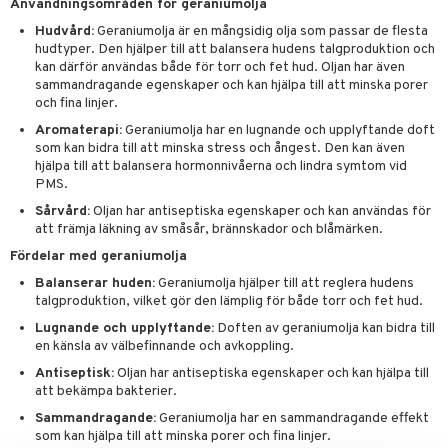
Användningsområden för geraniumolja
par
, dusch & tvål
Hudvård:
Geraniumolja är en mångsidig olja som passar de flesta
on
ylotion
hudtyper. Den hjälper till att balansera hudens talgproduktion och
kan därför användas både för torr och fet hud. Oljan har även
o
sammandragande egenskaper och kan hjälpa till att minska porer
och fina linjer.
riska oljor
Aromaterapi:
Geraniumolja har en lugnande och upplyftande doft
ppspeeling
som kan bidra till att minska stress och ångest. Den kan även
hjälpa till att balansera hormonnivåerna och lindra symtom vid
a
PMS.
Sårvård:
Oljan har antiseptiska egenskaper och kan användas för
cialprodukter
att främja läkning av småsår, brännskador och blåmärken.
tänder
Fördelar med geraniumolja
Balanserar huden:
Geraniumolja hjälper till att reglera hudens
talgproduktion, vilket gör den lämplig för både torr och fet hud.
d
Lugnande och upplyftande:
Doften av geraniumolja kan bidra till
en känsla av välbefinnande och avkoppling.
dd
Antiseptisk:
Oljan har antiseptiska egenskaper och kan hjälpa till
ersun
produkter
att bekämpa bakterier.
Sammandragande:
Geraniumolja har en sammandragande effekt
n utan sol
kning
som kan hjälpa till att minska porer och fina linjer.