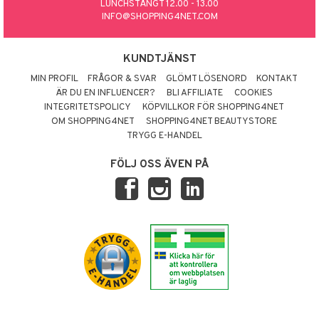
LUNCHSTÄNGT 12.00 - 13.00
INFO@SHOPPING4NET.COM
KUNDTJÄNST
MIN PROFIL
FRÅGOR & SVAR
GLÖMT LÖSENORD
KONTAKT
ÄR DU EN INFLUENCER?
BLI AFFILIATE
COOKIES
INTEGRITETSPOLICY
KÖPVILLKOR FÖR SHOPPING4NET
OM SHOPPING4NET
SHOPPING4NET BEAUTYSTORE
TRYGG E-HANDEL
FÖLJ OSS ÄVEN PÅ