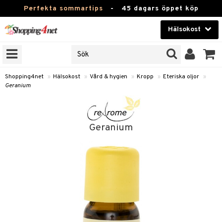
Perfekta sommartips
-
45 dagars öppet köp
Hälsokost
RKEN
Skönhet
JER
ODUKTER
Kontaktlinser
Shopping4net
»
Hälsokost
»
Vård & hygien
»
Kropp
»
Eteriska oljor
»
Geranium
TKORT
Hälsokost
Apotek
Geranium
Fitness
Hem & Inredning
Leksaker, Barn & Baby
r
ntolerans
Varumärken
fettsyror
Kampanjer
ood
tsyror
or