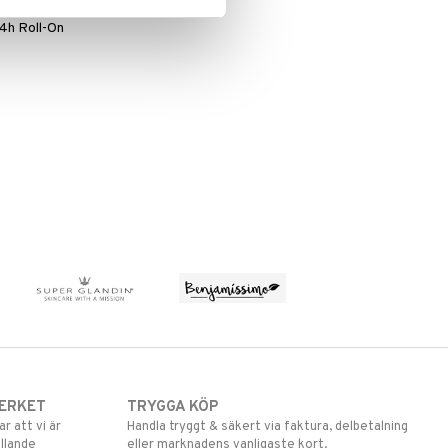
4h Roll-On
ERKET
TRYGGA KÖP
 att vi är
Handla tryggt & säkert via faktura, delbetalning
llande
eller marknadens vanligaste kort.