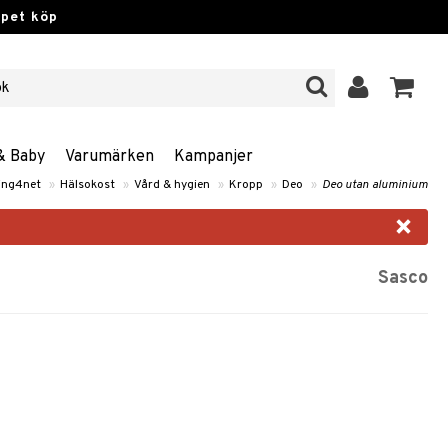
ppet köp
& Baby
Varumärken
Kampanjer
ing4net
»
Hälsokost
»
Vård & hygien
»
Kropp
»
Deo
»
Deo utan aluminium
×
Sasco