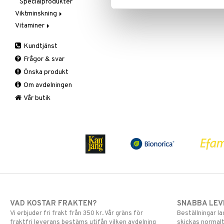
Specialprodukter
Aftersun
Viktminskning
Brun utan sol
Vitaminer
Äppelcidervinäger
Läppar
Bars
A, D, E & K
Solcreme
Kundtjänst
Fasta
Antioxidanter
Frågor & svar
Fettförbränning
B vitaminer
Önska produkt
Måltidsersättning
Barn
Om avdelningen
Övriga
C vitaminer
Kvinna
Vår butik
Man
Multivitaminer
VAD KOSTAR FRAKTEN?
SNABBA LE
Vi erbjuder fri frakt från 350 kr. Vår gräns för
Beställningar la
fraktfri leverans bestäms utifån vilken avdelning
skickas normalt