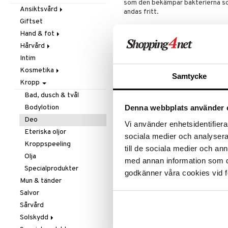
som den bekämpar bakterierna som 
Mjöl & bak
Zink
Massage
Ansiktsvård
andas fritt.
Nöt-& fröpasta
Övrigt
Giftset
Cremer
Användning
Olja & fett
Smärtlindring
Hand & fot
Ögoncremer
Applicera varje morgon, efter dus
Raw Food
Hårvård
Rakprodukter
Fotvård
påklädning. Alkoholfri.
Snacks
Intim
Rengöring
Handvård
Balsam
Ingredienser
Sötning
Kosmetika
Specialprodukter
Tillbehör
Schampo
Samtycke
Aloe Barbadensis Leaf Juice, Aqua
Te
Kropp
Specialprodukter
Hud
Caprylate/Caprate, Polymethylsi
Läppar
Bad, dusch & tvål
Parfum, Acrylates/C10-30 Alkyl A
Barbadensis Leaf Powder, Sodium
Ögon
Bodylotion
Denna webbplats använder 
Ethylhexylglycerin, Sodium Hydroxid
Deo
Vi använder enhetsidentifierar
Eteriska oljor
sociala medier och analysera 
Artikelnr
Kroppspeeling
till de sociala medier och a
HSAVD-SO-50
Olja
med annan information som du 
Specialprodukter
godkänner våra cookies vid f
Mun & tänder
Salvor
Sårvård
Solskydd