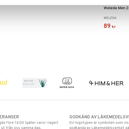
Weleda Men 2
WELEDA
89
kr
VERANSER
GODKÄND AV LÄKEMEDELSV
gda före 14:00 (gäller varor i lager)
EU-logotypen är symbolen som visar
 ut från oss samma dag.
godkända av Läkemedelsverket gä