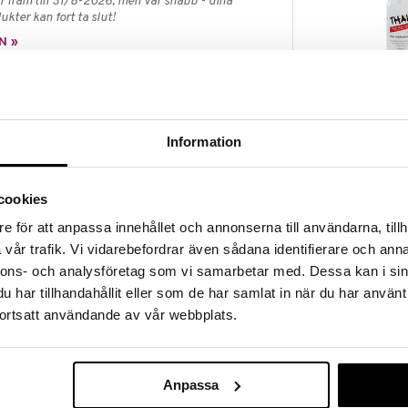
 fram till 31/8-2026, men var snabb - dina
ukter kan fort ta slut!
N »
Thai Deos-spra
akligen av mineralsaltet kalium-alun (Potassium
Deodorant
t sätt tar hand om de luktframkallande bakterierna,
Information
THAI
tt täppa till porerna och hindra kroppens andning.
89
kr
odukter och är helt fria från aluminium(klorid),
cookies
 skadliga kemikalier. De absorberas ej av huden.
 länge och är därför också ett ekonomiskt köp.
e för att anpassa innehållet och annonserna till användarna, tillh
vår trafik. Vi vidarebefordrar även sådana identifierare och anna
nnons- och analysföretag som vi samarbetar med. Dessa kan i sin
aqua (vatten).
har tillhandahållit eller som de har samlat in när du har använt
ortsatt användande av vår webbplats.
Anpassa
 kr