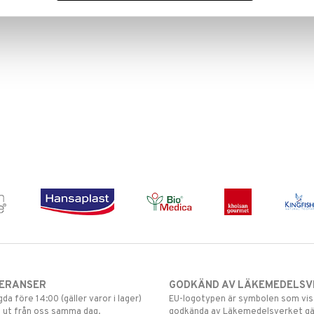
VERANSER
GODKÄND AV LÄKEMEDELSV
gda före 14:00 (gäller varor i lager)
EU-logotypen är symbolen som visar
 ut från oss samma dag.
godkända av Läkemedelsverket gä