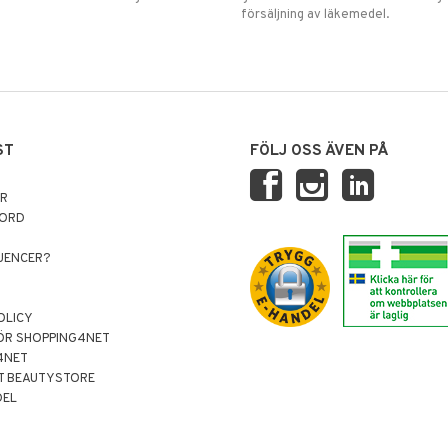
försäljning av läkemedel.
ST
FÖLJ OSS ÄVEN PÅ
AR
NORD
LUENCER?
OLICY
ÖR SHOPPING4NET
4NET
T BEAUTYSTORE
DEL