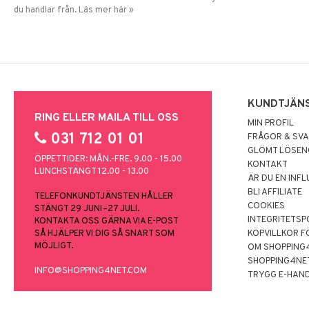
du handlar från. Läs mer här »
KUNDTJÄN
RING ELLER MAILA TILL OSS
MIN PROFIL
031 712 01 01
FRÅGOR & SV
GLÖMT LÖSE
ÖPPETTIDER: MÅN.-FRE. 9.00 - 15.00
KONTAKT
LUNCHSTÄNGT 12.00 - 13.00
ÄR DU EN INF
BLI AFFILIATE
TELEFONKUNDTJÄNSTEN HÅLLER
COOKIES
STÄNGT 29 JUNI–27 JULI.
INTEGRITETSP
KONTAKTA OSS GÄRNA VIA E-POST
SÅ HJÄLPER VI DIG SÅ SNART SOM
KÖPVILLKOR F
MÖJLIGT.
OM SHOPPING
SHOPPING4NE
INFO@SHOPPING4NET.COM
TRYGG E-HAN