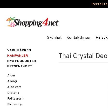
Perfekta
Skönhet
Kontaktlinser
Hälsok
VARUMÄRKEN
Thai Crystal Deo
KAMPANJER
NYA PRODUKTER
PRESENTKORT
Alger
Allergi
Aloe Vera
Dieter
Fettsyror
Glutenintolerans
För barn
LCHF
Marina fettsyror