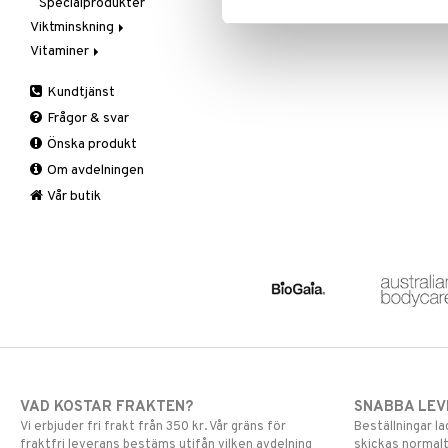
Specialprodukter
Aftersun
Viktminskning
Brun utan sol
Vitaminer
Äppelcidervinäger
Läppar
Bars
A, D, E & K
Solcreme
Kundtjänst
Fasta
Antioxidanter
Frågor & svar
Fettförbränning
B vitaminer
Önska produkt
Måltidsersättning
Barn
Om avdelningen
Övriga
C vitaminer
Kvinna
Vår butik
Man
Multivitaminer
VAD KOSTAR FRAKTEN?
SNABBA LE
Vi erbjuder fri frakt från 350 kr. Vår gräns för
Beställningar la
fraktfri leverans bestäms utifån vilken avdelning
skickas normalt