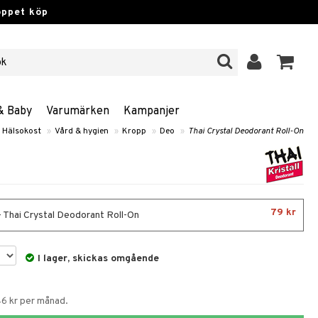
öppet köp
& Baby
Varumärken
Kampanjer
Hälsokost
»
Vård & hygien
»
Kropp
»
Deo
»
Thai Crystal Deodorant Roll-On
79 kr
- Thai Crystal Deodorant Roll-On
I lager, skickas omgående
46 kr per månad.