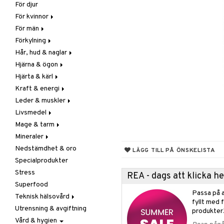
För djur
Raw Food
Veg fettsyror
Fettsyror
För kvinnor
Hudvård
För män
Vitamin & mineral
Graviditet & amning
Förkylning
Klimakterie & PMS
Näringstillskott
Hår, hud & naglar
Näringstillskott
Övriga
C-vitamin
Hjärna & ögon
Övriga
Prostata
Förebyggande &
Hår
lindrande
Hjärta & kärl
Sex & lust
Sex & lust
Kosttillskott
Fettsyror
Hostdämpande
Kraft & energi
Skelett
Sol & pigment
Minne
Ginkgo biloba
Öron, näsa & hals
Leder & muskler
Urinvägar
Ögon
Kärlstärkande
Ginseng
Övriga
Livsmedel
Kolesterolsänkande
Övriga
Kosttillskott
Virushämmande
Mage & tarm
Marina fettsyror
Prestation
Utvärtes
Bars
Vitlök
Mineraler
Veg fettsyror
Q-10
Choklad
Drycker
Nedstämdhet & oro
Rosenrot
Diverse
Fibrer
Järn
LÄGG TILL PÅ ÖNSKELISTA
Specialprodukter
Schizandra
Drycker
Matsmältning
Kalcium
Stress
Förvaring
Syrareglerande
Krom
REA - dags att klicka 
Superfood
Frukt, frö & nötter
Tarm
Magnesium
Passa på a
Teknisk hälsovård
Groddning
Utrensning
Multimineraler
fyllt med 
Utrensning & avgiftning
Kokos
Övriga
Ljusterapi
produkter
Vård & hygien
Kryddor & buljong
Selen
Luftfuktare