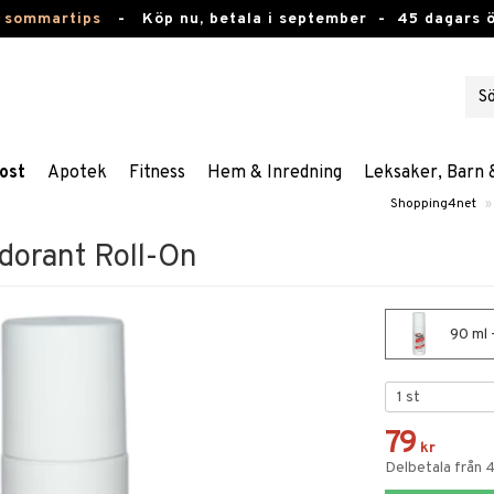
 sommartips
-
Köp nu, betala i september -
45 dagars 
ost
Apotek
Fitness
Hem & Inredning
Leksaker, Barn 
Shopping4net
»
dorant Roll-On
90 ml 
79
kr
Delbetala från 