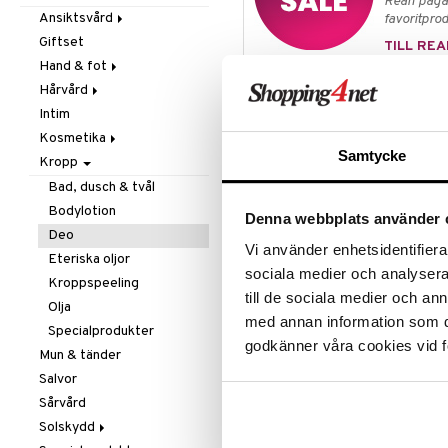
Rean pågår
Mjöl & bak
Zink
Massage
Ansiktsvård
favoritprod
Nöt-& fröpasta
Övrigt
Giftset
Cremer
TILL REA
Olja & fett
Smärtlindring
Hand & fot
Ögoncremer
Raw Food
Hårvård
Rakprodukter
Fotvård
Produktinfo
Snacks
Intim
Rengöring
Handvård
Balsam
Thai-deodoranterna består huvuds
Sötning
Kosmetika
Specialprodukter
Tillbehör
Schampo
alum), som på ett mycket effektiv
Samtycke
Te
Kropp
Specialprodukter
Hud
exempelvis i armhålan, men utan a
Läppar
Bad, dusch & tvål
Thai-deodoranterna är rena naturpr
Ögon
Bodylotion
Denna webbplats använder 
parfymer, emulgeringsmedel eller
Deo
Thai-deodoranterna räcker mycket
Vi använder enhetsidentifierar
Eteriska oljor
Ingredienser
sociala medier och analysera 
Kroppspeeling
till de sociala medier och a
Potassium alum (kalium-alun) och 
Olja
med annan information som du 
Specialprodukter
godkänner våra cookies vid f
Artikelnr
Mun & tänder
Salvor
HDERT-S6-90
Sårvård
Solskydd
Lägsta pris senaste 30 dagarna: 79