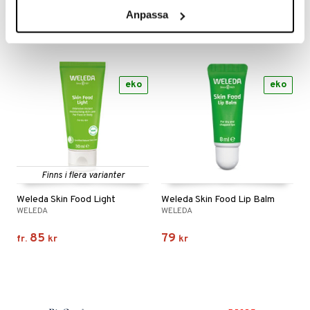
89
169
fr.
kr
kr
Anpassa
eko
eko
Finns i flera varianter
Weleda Skin Food Light
Weleda Skin Food Lip Balm
WELEDA
WELEDA
85
79
fr.
kr
kr