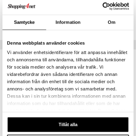
par
Artikelnr
r
dervinäger
HSFBL-WE-250
creme
 & K
änst
Samtycke
Information
Om
danter
Lägsta pris senaste 30 dagarna: 159 kr
 & svar
bränning
iner
produkt
Denna webbplats använder cookies
Tips till dig
ersättning
elningen
Vi använder enhetsidentifierare för att anpassa innehållet
iner
och annonserna till användarna, tillhandahålla funktioner
tik
för sociala medier och analysera vår trafik. Vi
eko
eko
vidarebefordrar även sådana identifierare och annan
information från din enhet till de sociala medier och
annons- och analysföretag som vi samarbetar med.
taminer
Dessa kan i sin tur kombinera informationen med annan
information som du har tillhandahållit eller som de har
samlat in när du har använt deras tjänster. Du godkänner
Finns i flera varianter
våra cookies vid fortsatt användande av vår webbplats.
Weleda Skin Food
Weleda Skin Food Body Butter
Tillåt alla
WELEDA
WELEDA