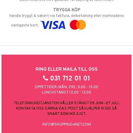
TRYGGA KÖP
Handla tryggt & säkert via faktura, delbetalning eller marknadens
vanligaste kort.
RING ELLER MAILA TILL OSS
031 712 01 01
ÖPPETTIDER: MÅN.-FRE. 9.00 - 15.00
LUNCHSTÄNGT 12.00 - 13.00
TELEFONKUNDTJÄNSTEN HÅLLER STÄNGT 29 JUNI–27 JULI.
KONTAKTA OSS GÄRNA VIA E-POST SÅ HJÄLPER VI DIG SÅ
SNART SOM MÖJLIGT.
INFO@SHOPPING4NET.COM