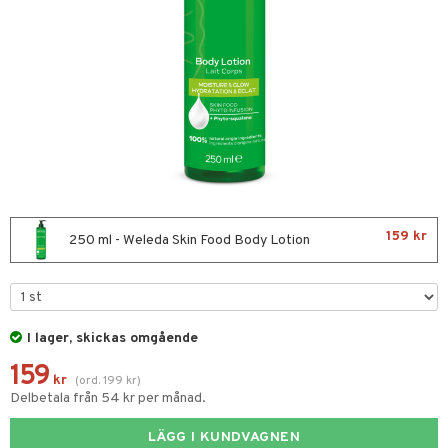
nor
d
 & mineral
tet & amning
ng
terie & PMS
tillskott
& naglar
tillskott
in
 ögon
ta
ggande & lindrande
kärl
ust
ust
ämpande
lskott
or
159 kr
nergi
äsa & hals
pigment
biloba
250 ml - Weleda Skin Food Body Lotion
muskler
gar
ärkande
g
el
ämmande
erolsänkande
lskott
I lager, skickas omgående
tarm
fettsyror
ion
es
159
r
tsyror
d
r
kr
(
ord.
199
kr
)
Delbetala från 54 kr per månad.
het & oro
ot
LÄGG I KUNDVAGNEN