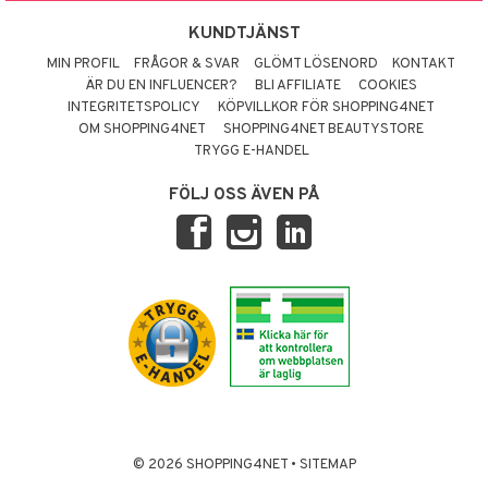
KUNDTJÄNST
MIN PROFIL
FRÅGOR & SVAR
GLÖMT LÖSENORD
KONTAKT
ÄR DU EN INFLUENCER?
BLI AFFILIATE
COOKIES
INTEGRITETSPOLICY
KÖPVILLKOR FÖR SHOPPING4NET
OM SHOPPING4NET
SHOPPING4NET BEAUTYSTORE
TRYGG E-HANDEL
FÖLJ OSS ÄVEN PÅ
© 2026 SHOPPING4NET
•
SITEMAP