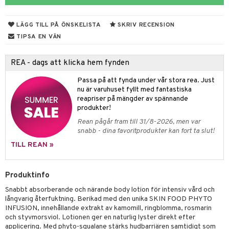
rodukter
ndra
r
ltning
m
ng
glerande
LÄGG TILL PÅ ÖNSKELISTA
SKRIV RECENSION
d
frö & nötter
ium
TIPSA EN VÄN
hälsovård
ing
ning
neraler
REA - dags att klicka hem fynden
g & avgiftning
api
Passa på att fynda under vår stora rea. Just
ygien
r & buljong
tare
nu är varuhuset fyllt med fantastiska
reapriser på mängder av spännande
bak
e
svård
produkter!
Rean pågår fram till 31/8-2026, men var
emer
fröpasta
snabb - dina favoritprodukter kan fort ta slut!
oncremer
fett
ndring
 fot
TILL REAN »
produkter
vård
ood
d
Produktinfo
göring
ndvård
lsam
Snabbt absorberande och närande body lotion för intensiv vård och
cialprodukter
lbehör
hampo
g
tika
långvarig återfuktning. Berikad med den unika SKIN FOOD PHYTO
INFUSION, innehållande extrakt av kamomill, ringblomma, rosmarin
cialprodukter
d
och styvmorsviol. Lotionen ger en naturlig lyster direkt efter
applicering. Med phyto-squalane stärks hudbarriären samtidigt som