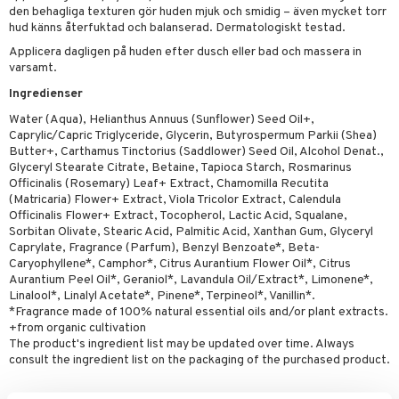
par
, dusch & tvål
den behagliga texturen gör huden mjuk och smidig – även mycket torr
hud känns återfuktad och balanserad. Dermatologiskt testad.
on
ylotion
Applicera dagligen på huden efter dusch eller bad och massera in
o
varsamt.
Ingredienser
riska oljor
Water (Aqua), Helianthus Annuus (Sunflower) Seed Oil+,
ppspeeling
Caprylic/Capric Triglyceride, Glycerin, Butyrospermum Parkii (Shea)
Butter+, Carthamus Tinctorius (Saddlower) Seed Oil, Alcohol Denat.,
a
Glyceryl Stearate Citrate, Betaine, Tapioca Starch, Rosmarinus
Officinalis (Rosemary) Leaf+ Extract, Chamomilla Recutita
cialprodukter
(Matricaria) Flower+ Extract, Viola Tricolor Extract, Calendula
Officinalis Flower+ Extract, Tocopherol, Lactic Acid, Squalane,
tänder
Sorbitan Olivate, Stearic Acid, Palmitic Acid, Xanthan Gum, Glyceryl
Caprylate, Fragrance (Parfum), Benzyl Benzoate*, Beta-
Caryophyllene*, Camphor*, Citrus Aurantium Flower Oil*, Citrus
Aurantium Peel Oil*, Geraniol*, Lavandula Oil/Extract*, Limonene*,
d
Linalool*, Linalyl Acetate*, Pinene*, Terpineol*, Vanillin*.
*Fragrance made of 100% natural essential oils and/or plant extracts.
dd
+from organic cultivation
The product's ingredient list may be updated over time. Always
ersun
produkter
consult the ingredient list on the packaging of the purchased product.
n utan sol
kning