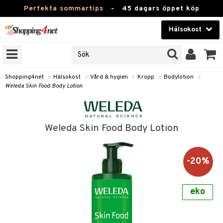
Perfekta sommartips
-
45 dagars öppet köp
Hälsokost
RKEN
Skönhet
JER
ODUKTER
Kontaktlinser
Shopping4net
»
Hälsokost
»
Vård & hygien
»
Kropp
»
Bodylotion
»
Weleda Skin Food Body Lotion
TKORT
Hälsokost
Apotek
Weleda Skin Food Body Lotion
Fitness
Hem & Inredning
-20%
Leksaker, Barn & Baby
r
ntolerans
eko
Varumärken
fettsyror
Kampanjer
ood
tsyror
or