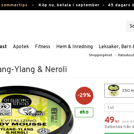
 sommartips
-
Köp nu, betala i september -
45 dagars 
ost
Apotek
Fitness
Hem & Inredning
Leksaker, Barn 
Shopping4net
»
Hälsokos
ng-Ylang & Neroli
250 ml
-29%
eko
49
kr
(
ord.
6
Delbetala från 