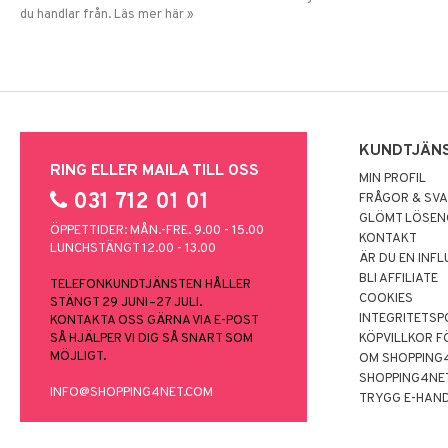
du handlar från. Läs mer här »
KUNDTJÄN
RING ELLER MAILA TILL OSS
MIN PROFIL
031 712 01 01
FRÅGOR & SV
GLÖMT LÖSE
ÖPPETTIDER: MÅN.-FRE. 9.00 - 15.00
KONTAKT
LUNCHSTÄNGT 12.00 - 13.00
ÄR DU EN INF
BLI AFFILIATE
TELEFONKUNDTJÄNSTEN HÅLLER
COOKIES
STÄNGT 29 JUNI–27 JULI.
INTEGRITETSP
KONTAKTA OSS GÄRNA VIA E-POST
SÅ HJÄLPER VI DIG SÅ SNART SOM
KÖPVILLKOR F
MÖJLIGT.
OM SHOPPING
SHOPPING4NE
INFO@SHOPPING4NET.COM
TRYGG E-HAN