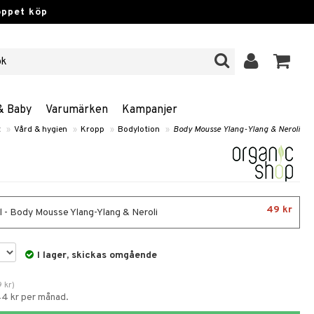
öppet köp
& Baby
Varumärken
Kampanjer
t
»
Vård & hygien
»
Kropp
»
Bodylotion
»
Body Mousse Ylang-Ylang & Neroli
49 kr
 - Body Mousse Ylang-Ylang & Neroli
I lager, skickas omgående
9
kr
)
44 kr per månad.