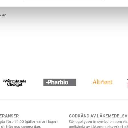
9 kr
VERANSER
GODKÄND AV LÄKEMEDELSV
gda före 14:00 (gäller varor i lager)
EU-logotypen är symbolen som visar
 ut från oss samma dag.
godkända av Läkemedelsverket gä