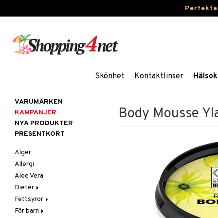
Perfekta
Skönhet
Kontaktlinser
Hälsok
VARUMÄRKEN
Body Mousse Yla
KAMPANJER
NYA PRODUKTER
PRESENTKORT
Alger
Allergi
Aloe Vera
Dieter
Fettsyror
Glutenintolerans
För barn
LCHF
Marina fettsyror