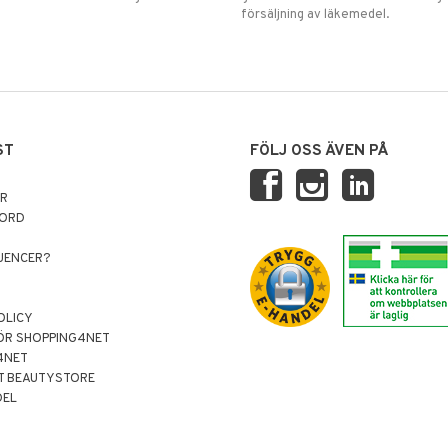
försäljning av läkemedel.
ST
FÖLJ OSS ÄVEN PÅ
AR
NORD
LUENCER?
OLICY
ÖR SHOPPING4NET
4NET
T BEAUTYSTORE
DEL