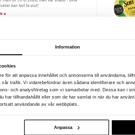
 fram till 31/8-2026, men var snabb - dina
ukter kan fort ta slut!
N »
Lemon & Vanil
med ekologisk ylang-ylang olja och ekologisk neroli
Bomb
 hud samtidigt som den ger den en extraordinär
Information
ORGANIC SHOP
39
kr
cookies
e för att anpassa innehållet och annonserna till användarna, tillh
lyceryl Stearate, Cetearyl Alcohol, Hydrogenated
 Parkii Buty, Capryl/Capric Triglyceride,
vår trafik. Vi vidarebefordrar även sådana identifierare och anna
 Aurantium Amara Flower Water*, Cananga Extract
nnons- och analysföretag som vi samarbetar med. Dessa kan i sin
oferol, Xantangummi, natriumstearoylglutamat,
har tillhandahållit eller som de har samlat in när du har använt
oättiksyra, natriumbensoat, kaliumsorbat, parfym,
 från ekologiskt jordbruk.
ortsatt användande av vår webbplats.
Anpassa