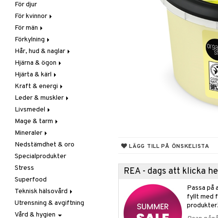
För djur
Raw Food
Veg fettsyror
Fettsyror
För kvinnor
Hudvård
För män
Vitamin & mineral
Graviditet & amning
Förkylning
Klimakterie & PMS
Näringstillskott
Hår, hud & naglar
Näringstillskott
Övriga
C-vitamin
Hjärna & ögon
Övriga
Prostata
Förebyggande &
Hår
lindrande
Hjärta & kärl
Sex & lust
Sex & lust
Kosttillskott
Fettsyror
Hostdämpande
Kraft & energi
Skelett
Sol & pigment
Minne
Ginkgo biloba
Öron, näsa & hals
Leder & muskler
Urinvägar
Ögon
Kärlstärkande
Ginseng
Övriga
Livsmedel
Kolesterolsänkande
Övriga
Kosttillskott
Virushämmande
Mage & tarm
Marina fettsyror
Prestation
Utvärtes
Bars
Vitlök
Mineraler
Veg fettsyror
Q-10
Choklad
Drycker
Nedstämdhet & oro
Rosenrot
Diverse
Fibrer
Järn
LÄGG TILL PÅ ÖNSKELISTA
Specialprodukter
Schizandra
Drycker
Matsmältning
Kalcium
Stress
Förvaring
Syrareglerande
Krom
REA - dags att klicka 
Superfood
Frukt, frö & nötter
Tarm
Magnesium
Passa på a
Teknisk hälsovård
Groddning
Utrensning
Multimineraler
fyllt med 
Utrensning & avgiftning
Kokos
Övriga
Ljusterapi
produkter
Vård & hygien
Kryddor & buljong
Selen
Luftfuktare