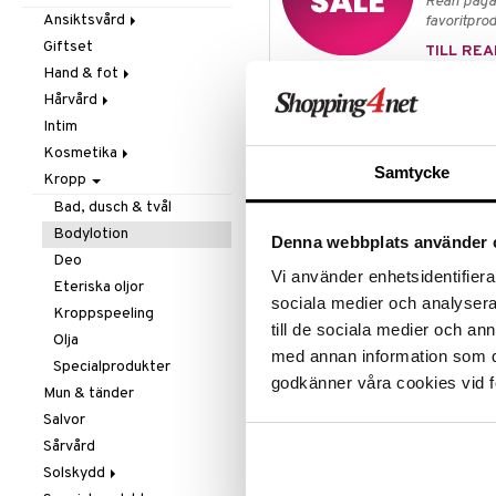
Rean pågår
Mjöl & bak
Zink
Massage
Ansiktsvård
favoritprod
Nöt-& fröpasta
Övrigt
Giftset
Cremer
TILL REA
Olja & fett
Smärtlindring
Hand & fot
Ögoncremer
Raw Food
Hårvård
Rakprodukter
Fotvård
Produktinfo
Snacks
Intim
Rengöring
Handvård
Balsam
Denna lätta body mousse är gjord 
Sötning
Kosmetika
Specialprodukter
Tillbehör
Schampo
för att ge fasthet och förnya din
Samtycke
Te
Kropp
Specialprodukter
Hud
mjukhet.
Läppar
Bad, dusch & tvål
Ögon
Bodylotion
Denna webbplats använder 
Ingredienser
Deo
Vi använder enhetsidentifierar
Aqua, Coco-Caprylate/Caprate, G
Eteriska oljor
Starch Hydrolysat, Butyrospermum
sociala medier och analysera 
Kroppspeeling
Octyldodecanol, Glycerin, Citrus
till de sociala medier och a
Olja
Ludorata*, R Flower Odorata Tok
med annan information som du 
citronsyra, bensylalkohol, dehydr
Specialprodukter
limonen, linalool. (*) Ingredienser
godkänner våra cookies vid f
Mun & tänder
Salvor
Sårvård
Artikelnr
Solskydd