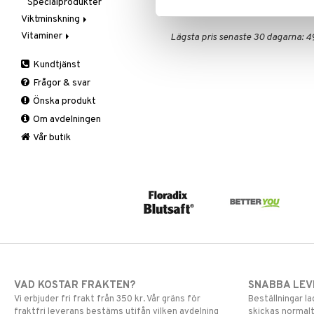
Specialprodukter
Aftersun
HTAGD-QJ-250
Viktminskning
Brun utan sol
Vitaminer
Äppelcidervinäger
Läppar
Lägsta pris senaste 30 dagarna: 4
Bars
A, D, E & K
Solcreme
Kundtjänst
Fasta
Antioxidanter
Frågor & svar
Fettförbränning
B vitaminer
Önska produkt
Måltidsersättning
Barn
Om avdelningen
Övriga
C vitaminer
Kvinna
Vår butik
Man
Multivitaminer
VAD KOSTAR FRAKTEN?
SNABBA LE
Vi erbjuder fri frakt från 350 kr. Vår gräns för
Beställningar la
fraktfri leverans bestäms utifån vilken avdelning
skickas normalt