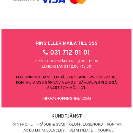
RING ELLER MAILA TILL OSS
031 712 01 01
ÖPPETTIDER: MÅN.-FRE. 9.00 - 15.00
LUNCHSTÄNGT 12.00 - 13.00
TELEFONKUNDTJÄNSTEN HÅLLER STÄNGT 29 JUNI–27 JULI.
KONTAKTA OSS GÄRNA VIA E-POST SÅ HJÄLPER VI DIG SÅ
SNART SOM MÖJLIGT.
INFO@SHOPPING4NET.COM
KUNDTJÄNST
MIN PROFIL
FRÅGOR & SVAR
GLÖMT LÖSENORD
KONTAKT
ÄR DU EN INFLUENCER?
BLI AFFILIATE
COOKIES