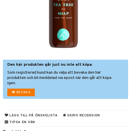
nor
d
 & mineral
tet & amning
ng
terie & PMS
tillskott
& naglar
tillskott
in
 ögon
ta
ggande & lindrande
kärl
ust
ust
ämpande
lskott
or
Den här produkten går just nu inte att köpa.
nergi
äsa & hals
pigment
biloba
Som registrerad kund kan du välja att bevaka den här
produkten och bli meddelad via epost när den går att köpa
muskler
gar
ärkande
g
igen.
el
ämmande
erolsänkande
lskott
BEVAKA
tarm
fettsyror
ion
es
r
tsyror
d
r
LÄGG TILL PÅ ÖNSKELISTA
SKRIV RECENSION
het & oro
ot
TIPSA EN VÄN