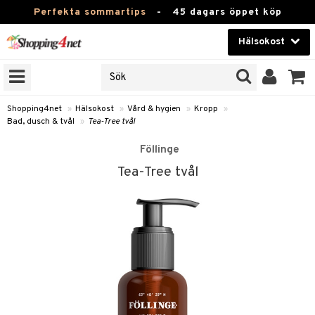
Perfekta sommartips
-
45 dagars öppet köp
Hälsokost
RKEN
Skönhet
JER
ODUKTER
Kontaktlinser
Shopping4net
»
Hälsokost
»
Vård & hygien
»
Kropp
»
Bad, dusch & tvål
»
Tea-Tree tvål
TKORT
Hälsokost
Föllinge
Apotek
Tea-Tree tvål
Fitness
Hem & Inredning
Leksaker, Barn & Baby
r
ntolerans
Varumärken
fettsyror
Kampanjer
ood
tsyror
or