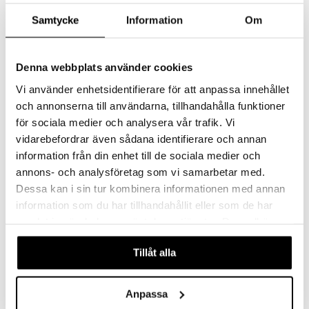
par
, dusch & tvål
Samtycke
Information
Om
on
ylotion
o
Denna webbplats använder cookies
riska oljor
Vi använder enhetsidentifierare för att anpassa innehållet
ppspeeling
och annonserna till användarna, tillhandahålla funktioner
för sociala medier och analysera vår trafik. Vi
a
vidarebefordrar även sådana identifierare och annan
Ringblomssalva burk
Vita blomman Eko
cialprodukter
FÖLLINGE
FÖLLINGE
information från din enhet till de sociala medier och
tänder
annons- och analysföretag som vi samarbetar med.
99
129
139
kr
(
ord.
kr
)
kr
Dessa kan i sin tur kombinera informationen med annan
information som du har tillhandahållit eller som de har
d
samlat in när du har använt deras tjänster. Du godkänner
våra cookies vid fortsatt användande av vår webbplats.
dd
Tillåt alla
ersun
produkter
n utan sol
kning
Anpassa