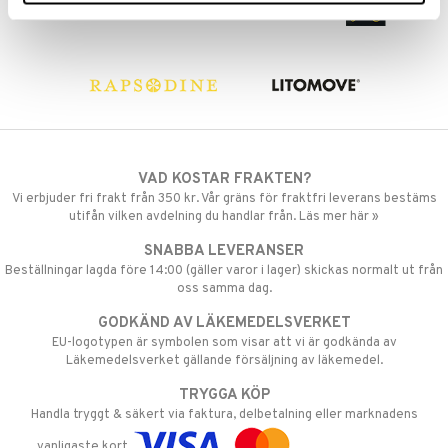
par
r
dervinäger
creme
 & K
änst
danter
 & svar
bränning
iner
produkt
ersättning
elningen
VAD KOSTAR FRAKTEN?
iner
Vi erbjuder fri frakt från 350 kr. Vår gräns för fraktfri leverans bestäms
tik
utifån vilken avdelning du handlar från. Läs mer här »
SNABBA LEVERANSER
Beställningar lagda före 14:00 (gäller varor i lager) skickas normalt ut från
oss samma dag.
taminer
GODKÄND AV LÄKEMEDELSVERKET
EU-logotypen är symbolen som visar att vi är godkända av
Läkemedelsverket gällande försäljning av läkemedel.
TRYGGA KÖP
Handla tryggt & säkert via faktura, delbetalning eller marknadens
vanligaste kort.