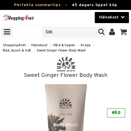
Perfekta sommartips
-
45 dagars öppet köp
Hälsokost
RKEN
Skönhet
JER
ODUKTER
Kontaktlinser
Shopping4net
»
Hälsokost
»
Vård & hygien
»
Kropp
»
Bad, dusch & tvål
»
Sweet Ginger Flower Body Wash
TKORT
Hälsokost
Apotek
Sweet Ginger Flower Body Wash
Fitness
Hem & Inredning
Leksaker, Barn & Baby
r
ntolerans
eko
Varumärken
fettsyror
Kampanjer
ood
tsyror
or