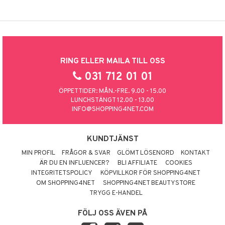
RING ELLER MAILA TILL OSS
031 712 01 01
ÖPPETTIDER: MÅN.-FRE. 9.00 - 15.00
LUNCHSTÄNGT 12.00 - 13.00
INFO@SHOPPING4NET.COM
KUNDTJÄNST
MIN PROFIL
FRÅGOR & SVAR
GLÖMT LÖSENORD
KONTAKT
ÄR DU EN INFLUENCER?
BLI AFFILIATE
COOKIES
INTEGRITETSPOLICY
KÖPVILLKOR FÖR SHOPPING4NET
OM SHOPPING4NET
SHOPPING4NET BEAUTYSTORE
TRYGG E-HANDEL
FÖLJ OSS ÄVEN PÅ