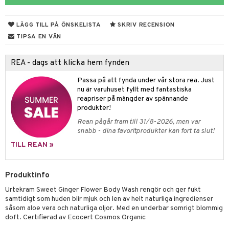
rodukter
ndra
r
ltning
m
ng
glerande
LÄGG TILL PÅ ÖNSKELISTA
SKRIV RECENSION
d
frö & nötter
ium
TIPSA EN VÄN
hälsovård
ing
ning
neraler
REA - dags att klicka hem fynden
g & avgiftning
api
Passa på att fynda under vår stora rea. Just
ygien
r & buljong
tare
nu är varuhuset fyllt med fantastiska
reapriser på mängder av spännande
bak
e
svård
produkter!
Rean pågår fram till 31/8-2026, men var
emer
fröpasta
snabb - dina favoritprodukter kan fort ta slut!
oncremer
fett
ndring
 fot
TILL REAN »
produkter
vård
ood
d
Produktinfo
göring
ndvård
lsam
Urtekram Sweet Ginger Flower Body Wash rengör och ger fukt
cialprodukter
lbehör
hampo
g
tika
samtidigt som huden blir mjuk och len av helt naturliga ingredienser
såsom aloe vera och naturliga oljor. Med en underbar somrigt blommig
cialprodukter
d
doft. Certifierad av Ecocert Cosmos Organic