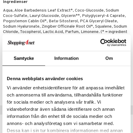
par
Ingredienser
, dusch & tvål
Aqua, Aloe Barbadensis Leaf Extract*, Coco-Glucoside, Sodium
on
ylotion
Coco-Sulfate, Lauryl Glucoside, Glycerin**, Polyglyceryl-4 Caprate,
Pogostemon Cablin Oil*, Beta-Sitosterol, PCA Glyceryl Oleate,
o
Sodium Hyaluronate, Zingiber Officinale Root Oil*, Squalene, Sodium
Chloride, Tocopherol, Lactic Acid, Parfum, Limonene. (* = ingredient
riska oljor
from organic farming, ** = made using organic ingredients). 14 %
organic of total. 40 % organic of total minus water and minerals. 100
ppspeeling
% natural origin of total. COSMOS ORGANIC certified by Ecocert
a
Greenlife according to COSMOS Standard.
Samtycke
Information
Om
cialprodukter
Artikelnr
tänder
HSLC3-UR-200
Denna webbplats använder cookies
Vi använder enhetsidentifierare för att anpassa innehållet
Lägsta pris senaste 30 dagarna: 69 kr
d
och annonserna till användarna, tillhandahålla funktioner
för sociala medier och analysera vår trafik. Vi
dd
vidarebefordrar även sådana identifierare och annan
Tips till dig
ersun
produkter
information från din enhet till de sociala medier och
annons- och analysföretag som vi samarbetar med.
n utan sol
kning
Dessa kan i sin tur kombinera informationen med annan