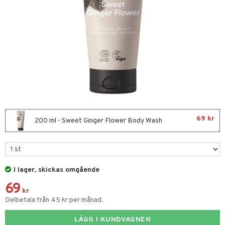
nor
d
 & mineral
tet & amning
ng
terie & PMS
tillskott
& naglar
tillskott
in
 ögon
ta
ggande & lindrande
kärl
ust
ust
ämpande
lskott
or
69 kr
nergi
äsa & hals
pigment
biloba
200 ml - Sweet Ginger Flower Body Wash
muskler
gar
ärkande
g
el
ämmande
erolsänkande
lskott
I lager, skickas omgående
tarm
fettsyror
ion
es
69
r
tsyror
d
r
kr
Delbetala från 45 kr per månad.
het & oro
ot
LÄGG I KUNDVAGNEN