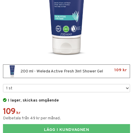
nor
d
 & mineral
tet & amning
ng
terie & PMS
tillskott
& naglar
tillskott
in
 ögon
ta
ggande & lindrande
kärl
ust
ust
ämpande
lskott
or
109 kr
nergi
äsa & hals
pigment
biloba
200 ml - Weleda Active Fresh 3in1 Shower Gel
muskler
gar
ärkande
g
el
ämmande
erolsänkande
lskott
I lager, skickas omgående
tarm
fettsyror
ion
es
109
r
tsyror
d
r
kr
Delbetala från 49 kr per månad.
het & oro
ot
LÄGG I KUNDVAGNEN