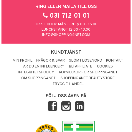
RING ELLER MAILA TILL OSS
031 712 01 01
ÖPPETTIDER: MÅN.-FRE. 9.00 - 15.00
LUNCHSTÄNGT 12.00 - 13.00
INFO@SHOPPING4NET.COM
KUNDTJÄNST
MIN PROFIL
FRÅGOR & SVAR
GLÖMT LÖSENORD
KONTAKT
ÄR DU EN INFLUENCER?
BLI AFFILIATE
COOKIES
INTEGRITETSPOLICY
KÖPVILLKOR FÖR SHOPPING4NET
OM SHOPPING4NET
SHOPPING4NET BEAUTYSTORE
TRYGG E-HANDEL
FÖLJ OSS ÄVEN PÅ