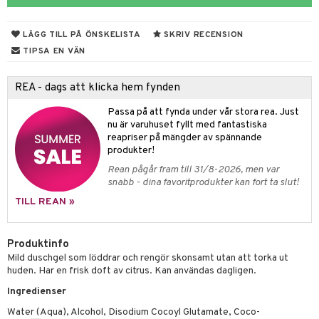
rodukter
ndra
r
ltning
m
ng
glerande
LÄGG TILL PÅ ÖNSKELISTA
SKRIV RECENSION
d
frö & nötter
ium
TIPSA EN VÄN
hälsovård
ing
ning
neraler
REA - dags att klicka hem fynden
g & avgiftning
api
Passa på att fynda under vår stora rea. Just
ygien
r & buljong
tare
nu är varuhuset fyllt med fantastiska
reapriser på mängder av spännande
bak
e
svård
produkter!
Rean pågår fram till 31/8-2026, men var
emer
fröpasta
snabb - dina favoritprodukter kan fort ta slut!
oncremer
fett
ndring
 fot
TILL REAN »
produkter
vård
ood
d
Produktinfo
göring
ndvård
lsam
Mild duschgel som löddrar och rengör skonsamt utan att torka ut
huden. Har en frisk doft av citrus. Kan användas dagligen.
cialprodukter
lbehör
hampo
g
tika
Ingredienser
cialprodukter
d
Water (Aqua), Alcohol, Disodium Cocoyl Glutamate, Coco-