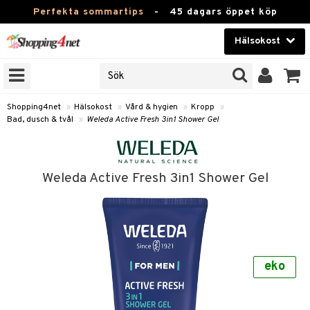
Perfekta sommartips
-
45 dagars öppet köp
Hälsokost
RKEN
Skönhet
JER
ODUKTER
Kontaktlinser
Shopping4net
»
Hälsokost
»
Vård & hygien
»
Kropp
»
Bad, dusch & tvål
»
Weleda Active Fresh 3in1 Shower Gel
TKORT
Hälsokost
Apotek
Weleda Active Fresh 3in1 Shower Gel
Fitness
Hem & Inredning
Leksaker, Barn & Baby
r
ntolerans
eko
Varumärken
fettsyror
Kampanjer
ood
tsyror
or