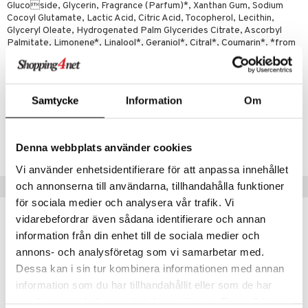
par
, dusch & tvål
Glucoside, Glycerin, Fragrance (Parfum)*, Xanthan Gum, Sodium
Cocoyl Glutamate, Lactic Acid, Citric Acid, Tocopherol, Lecithin,
on
ylotion
Glyceryl Oleate, Hydrogenated Palm Glycerides Citrate, Ascorbyl
Palmitate, Limonene*, Linalool*, Geraniol*, Citral*, Coumarin*. *from
o
natural essential oils and/or plant extracts
riska oljor
Artikelnr
ppspeeling
Samtycke
Information
Om
HMAD0-WE-200
a
Lägsta pris senaste 30 dagarna: 109 kr
cialprodukter
Denna webbplats använder cookies
Vi använder enhetsidentifierare för att anpassa innehållet
tänder
och annonserna till användarna, tillhandahålla funktioner
Tips till dig
för sociala medier och analysera vår trafik. Vi
vidarebefordrar även sådana identifierare och annan
d
information från din enhet till de sociala medier och
dd
eko
eko
annons- och analysföretag som vi samarbetar med.
ersun
produkter
Dessa kan i sin tur kombinera informationen med annan
information som du har tillhandahållit eller som de har
n utan sol
kning
samlat in när du har använt deras tjänster. Du godkänner