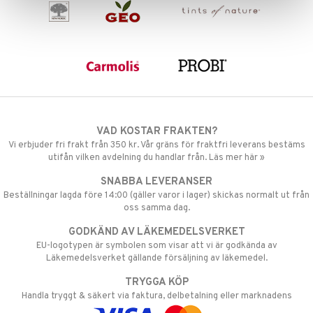
par
r
dervinäger
creme
 & K
änst
danter
 & svar
bränning
iner
produkt
ersättning
elningen
iner
VAD KOSTAR FRAKTEN?
tik
Vi erbjuder fri frakt från 350 kr. Vår gräns för fraktfri leverans bestäms
utifån vilken avdelning du handlar från. Läs mer här »
SNABBA LEVERANSER
Beställningar lagda före 14:00 (gäller varor i lager) skickas normalt ut från
taminer
oss samma dag.
GODKÄND AV LÄKEMEDELSVERKET
EU-logotypen är symbolen som visar att vi är godkända av
Läkemedelsverket gällande försäljning av läkemedel.
TRYGGA KÖP
Handla tryggt & säkert via faktura, delbetalning eller marknadens