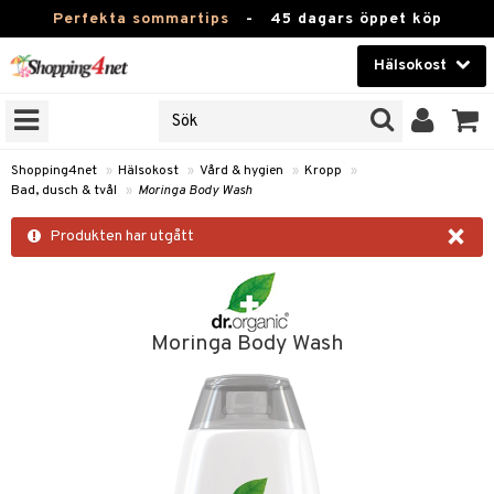
Perfekta sommartips
-
45 dagars öppet köp
Hälsokost
RKEN
Skönhet
JER
ODUKTER
Kontaktlinser
Shopping4net
»
Hälsokost
»
Vård & hygien
»
Kropp
»
Bad, dusch & tvål
»
Moringa Body Wash
TKORT
Hälsokost
×
Produkten har utgått
Apotek
Fitness
Hem & Inredning
Moringa Body Wash
Leksaker, Barn & Baby
r
ntolerans
Varumärken
fettsyror
Kampanjer
ood
tsyror
or