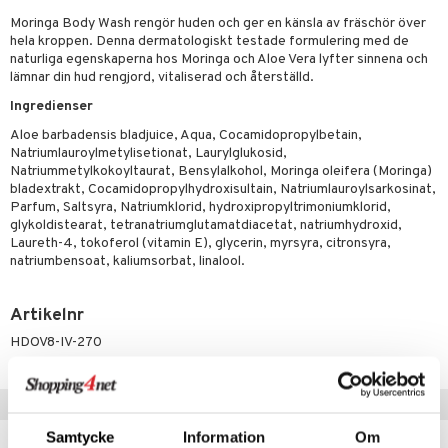
rodukter
ndra
r
ltning
m
Moringa Body Wash rengör huden och ger en känsla av fräschör över
ng
glerande
hela kroppen. Denna dermatologiskt testade formulering med de
naturliga egenskaperna hos Moringa och Aloe Vera lyfter sinnena och
d
frö & nötter
ium
lämnar din hud rengjord, vitaliserad och återställd.
hälsovård
ing
ning
neraler
Ingredienser
Aloe barbadensis bladjuice, Aqua, Cocamidopropylbetain,
g & avgiftning
api
Natriumlauroylmetylisetionat, Laurylglukosid,
Natriummetylkokoyltaurat, Bensylalkohol, Moringa oleifera (Moringa)
ygien
r & buljong
tare
bladextrakt, Cocamidopropylhydroxisultain, Natriumlauroylsarkosinat,
Parfum, Saltsyra, Natriumklorid, hydroxipropyltrimoniumklorid,
bak
e
svård
glykoldistearat, tetranatriumglutamatdiacetat, natriumhydroxid,
Laureth-4, tokoferol (vitamin E), glycerin, myrsyra, citronsyra,
emer
fröpasta
natriumbensoat, kaliumsorbat, linalool.
oncremer
fett
ndring
 fot
produkter
Artikelnr
vård
ood
d
HDOV8-IV-270
göring
ndvård
lsam
cialprodukter
lbehör
hampo
g
tika
Tips till dig
cialprodukter
d
Samtycke
Information
Om