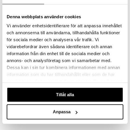
par
, dusch & tvål
on
ylotion
Denna webbplats använder cookies
o
Vi använder enhetsidentifierare för att anpassa innehållet
riska oljor
och annonserna till användarna, tillhandahålla funktioner
för sociala medier och analysera vår trafik. Vi
ppspeeling
vidarebefordrar även sådana identifierare och annan
a
information från din enhet till de sociala medier och
annons- och analysföretag som vi samarbetar med.
Moringa Facial Powder
cialprodukter
DR ORGANIC
Dessa kan i sin tur kombinera informationen med annan
tänder
information som du har tillhandahållit eller som de har
49
kr
samlat in när du har använt deras tjänster. Du godkänner
våra cookies vid fortsatt användande av vår webbplats.
d
Tillåt alla
dd
Anpassa
ersun
produkter
n utan sol
kning