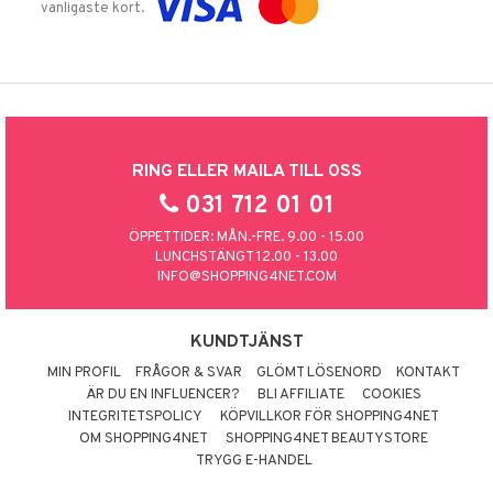
vanligaste kort.
RING ELLER MAILA TILL OSS
031 712 01 01
ÖPPETTIDER: MÅN.-FRE. 9.00 - 15.00
LUNCHSTÄNGT 12.00 - 13.00
INFO@SHOPPING4NET.COM
KUNDTJÄNST
MIN PROFIL
FRÅGOR & SVAR
GLÖMT LÖSENORD
KONTAKT
ÄR DU EN INFLUENCER?
BLI AFFILIATE
COOKIES
INTEGRITETSPOLICY
KÖPVILLKOR FÖR SHOPPING4NET
OM SHOPPING4NET
SHOPPING4NET BEAUTYSTORE
TRYGG E-HANDEL