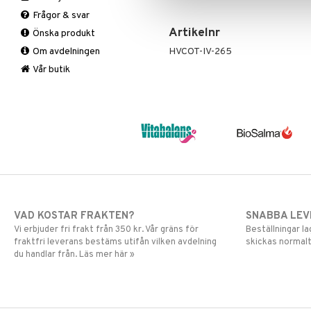
Fasta
Antioxidanter
Frågor & svar
Fettförbränning
B vitaminer
Artikelnr
Önska produkt
Måltidsersättning
Barn
Om avdelningen
HVCOT-IV-265
Övriga
C vitaminer
Kvinna
Vår butik
Man
Multivitaminer
VAD KOSTAR FRAKTEN?
SNABBA LE
Vi erbjuder fri frakt från 350 kr. Vår gräns för
Beställningar la
fraktfri leverans bestäms utifån vilken avdelning
skickas normalt
du handlar från. Läs mer här »