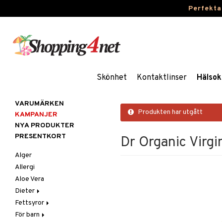
Perfekta
Skönhet
Kontaktlinser
Hälsok
VARUMÄRKEN
Produkten har utgått
KAMPANJER
NYA PRODUKTER
PRESENTKORT
Dr Organic Virg
Alger
Allergi
Aloe Vera
Dieter
Fettsyror
Glutenintolerans
För barn
LCHF
Marina fettsyror