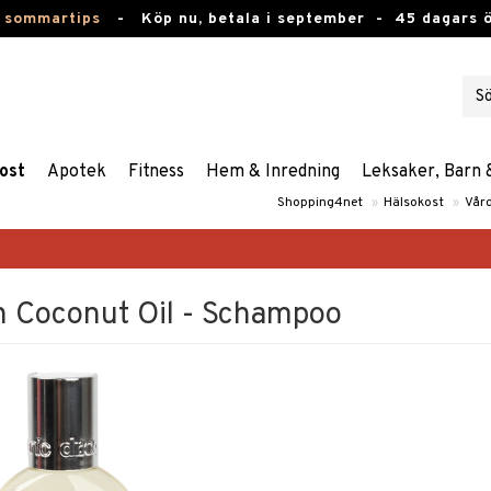
 sommartips
-
Köp nu, betala i september -
45 dagars 
ost
Apotek
Fitness
Hem & Inredning
Leksaker, Barn 
Shopping4net
»
Hälsokost
»
Vård
in Coconut Oil - Schampoo