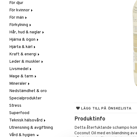
För djur
Raw Food
Veg fettsyror
Fettsyror
För kvinnor
Hudvård
För män
Vitamin & mineral
Graviditet & amning
Förkylning
Klimakterie & PMS
Näringstillskott
Hår, hud & naglar
Näringstillskott
Övriga
C-vitamin
Hjärna & ögon
Övriga
Prostata
Förebyggande &
Hår
lindrande
Hjärta & kärl
Sex & lust
Sex & lust
Kosttillskott
Fettsyror
Hostdämpande
Kraft & energi
Skelett
Sol & pigment
Minne
Ginkgo biloba
Öron, näsa & hals
Leder & muskler
Urinvägar
Ögon
Kärlstärkande
Ginseng
Övriga
Livsmedel
Kolesterolsänkande
Övriga
Kosttillskott
Virushämmande
Mage & tarm
Marina fettsyror
Prestation
Utvärtes
Bars
Vitlök
Mineraler
Veg fettsyror
Q-10
Choklad
Drycker
Nedstämdhet & oro
Rosenrot
Diverse
Fibrer
Järn
Specialprodukter
Schizandra
Drycker
Matsmältning
Kalcium
Stress
Förvaring
Syrareglerande
Krom
LÄGG TILL PÅ ÖNSKELISTA
Superfood
Frukt, frö & nötter
Tarm
Magnesium
Produktinfo
Teknisk hälsovård
Groddning
Utrensning
Multimineraler
Utrensning & avgiftning
Kokos
Övriga
Ljusterapi
Detta återfuktande schampo komb
Coconut Oil med en blandning av e
Vård & hygien
Kryddor & buljong
Selen
Luftfuktare