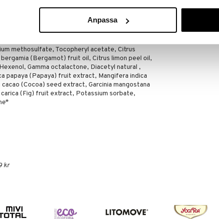
ORGANIC SHOP
49
(
ord.
5
kr
Anpassa
 Cetearyl alcohol, Cocos nucifera (Coconut) oil,
ethylamine, Aspartic acid , Sodium phytate,
uar hydroxypropyltrimonium chloride,
ium methosulfate, Tocopheryl acetate, Citrus
 bergamia (Bergamot) fruit oil, Citrus limon peel oil,
exenol, Gamma octalactone, Diacetyl natural ,
ca papaya (Papaya) fruit extract, Mangifera indica
 cacao (Cocoa) seed extract, Garcinia mangostana
carica (Fig) fruit extract, Potassium sorbate,
ne*
9 kr