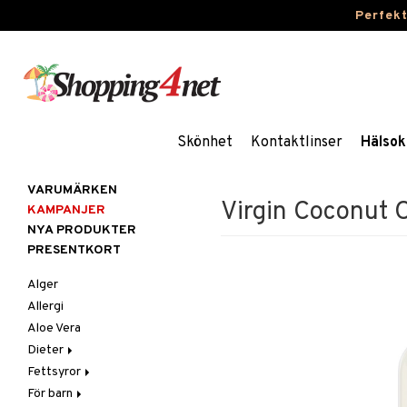
Perfek
Skönhet
Kontaktlinser
Hälsok
VARUMÄRKEN
Virgin Coconut O
KAMPANJER
NYA PRODUKTER
PRESENTKORT
Alger
Allergi
Aloe Vera
Dieter
Fettsyror
Glutenintolerans
För barn
LCHF
Marina fettsyror