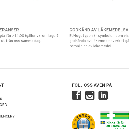
VERANSER
GODKÄND AV LÄKEMEDELSV
gda före 14:00 (gäller varor i lager)
EU-logotypen är symbolen som visar
 ut från oss samma dag.
godkända av Läkemedelsverket gä
försäljning av läkemedel.
ST
FÖLJ OSS ÄVEN PÅ
AR
NORD
LUENCER?