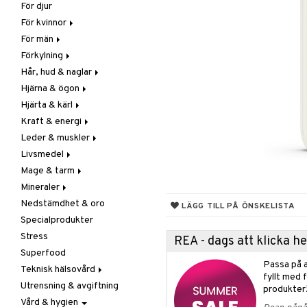
För djur
Raw Food
Veg fettsyror
Fettsyror
För kvinnor
Hudvård
För män
Vitamin & mineral
Graviditet & amning
Förkylning
Klimakterie & PMS
Näringstillskott
Hår, hud & naglar
Näringstillskott
Övriga
C-vitamin
Hjärna & ögon
Övriga
Prostata
Förebyggande &
Hår
lindrande
Hjärta & kärl
Sex & lust
Sex & lust
Kosttillskott
Fettsyror
Hostdämpande
Kraft & energi
Skelett
Sol & pigment
Minne
Ginkgo biloba
Öron, näsa & hals
Leder & muskler
Urinvägar
Ögon
Kärlstärkande
Ginseng
Övriga
Livsmedel
Kolesterolsänkande
Övriga
Kosttillskott
Virushämmande
Mage & tarm
Marina fettsyror
Prestation
Utvärtes
Bars
Vitlök
Mineraler
Veg fettsyror
Q-10
Choklad
Drycker
Nedstämdhet & oro
Rosenrot
Diverse
Fibrer
Järn
LÄGG TILL PÅ ÖNSKELISTA
Specialprodukter
Schizandra
Drycker
Matsmältning
Kalcium
Stress
Förvaring
Syrareglerande
Krom
REA - dags att klicka 
Superfood
Frukt, frö & nötter
Tarm
Magnesium
Passa på a
Teknisk hälsovård
Groddning
Utrensning
Multimineraler
fyllt med 
Utrensning & avgiftning
Kokos
Övriga
Ljusterapi
produkter
Vård & hygien
Kryddor & buljong
Selen
Luftfuktare