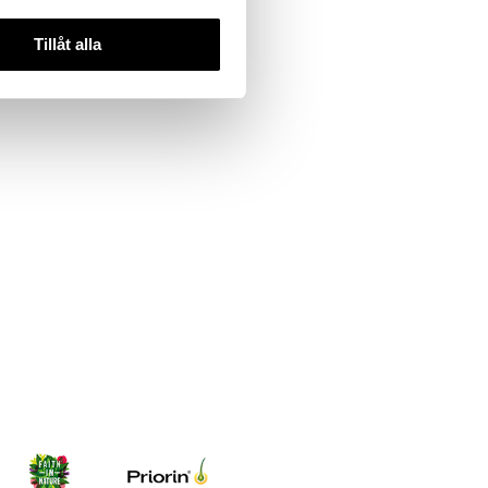
9
kr
)
Tillåt alla