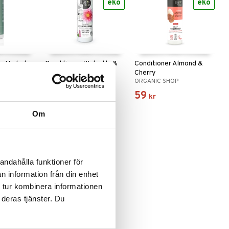
eko
eko
re Hydrate
Conditioner Waterlily &
Conditioner Almond &
Amaranth
Cherry
RE
ORGANIC SHOP
ORGANIC SHOP
59
59
kr
kr
Om
-17%
eko
andahålla funktioner för
n information från din enhet
 tur kombinera informationen
 deras tjänster. Du
vocado &