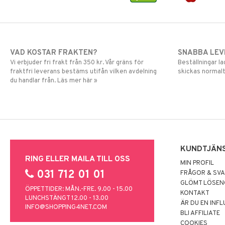
VAD KOSTAR FRAKTEN?
SNABBA LE
Vi erbjuder fri frakt från 350 kr. Vår gräns för
Beställningar la
fraktfri leverans bestäms utifån vilken avdelning
skickas normalt
du handlar från. Läs mer här »
KUNDTJÄN
RING ELLER MAILA TILL OSS
MIN PROFIL
031 712 01 01
FRÅGOR & SV
GLÖMT LÖSE
ÖPPETTIDER: MÅN.-FRE. 9.00 - 15.00
KONTAKT
LUNCHSTÄNGT 12.00 - 13.00
ÄR DU EN INF
INFO@SHOPPING4NET.COM
BLI AFFILIATE
COOKIES