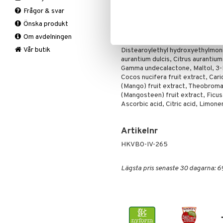
Fasta
Antioxidanter
Ingredienser
Frågor & svar
Fettförbränning
B vitaminer
Aloe barbadensis leaf juice, Aqua,
Önska produkt
Måltidsersättning
Barn
Glycerin, Brassicamidopropyl dim
Om avdelningen
Övriga
C vitaminer
Phenoxyethanol, Hydroxypropyl g
Kvinna
Vår butik
Distearoylethyl hydroxyethylmon
aurantium dulcis, Citrus aurantium
Man
Gamma undecalactone, Maltol, 3-H
Multivitaminer
Cocos nucifera fruit extract, Cari
(Mango) fruit extract, Theobroma
(Mangosteen) fruit extract, Ficus 
Ascorbic acid, Citric acid, Limone
Artikelnr
HKVB0-IV-265
Lägsta pris senaste 30 dagarna: 6