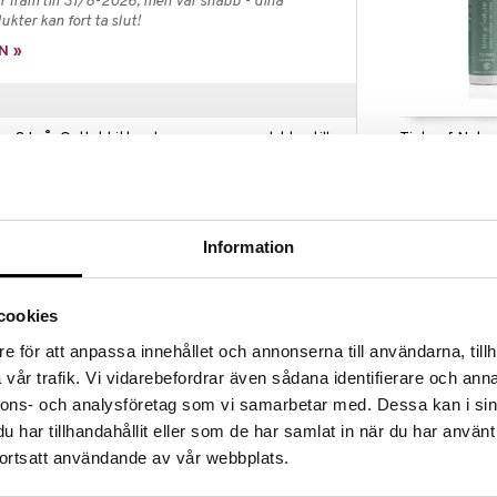
 fram till 31/8-2026, men var snabb - dina
ukter kan fort ta slut!
N »
Tints of Natu
ap? I vår Outlet hittar du massor av produkter till
Conditioner
ynda medan dina favoritprodukter fortfarande finns
TINTS OF NATU
179
et räcker!
kr
Information
talat för sina vårdande egenskaper. Produkten är
cookies
solja och ger volym samtidigt som den skyddar håret.
e för att anpassa innehållet och annonserna till användarna, tillh
vår trafik. Vi vidarebefordrar även sådana identifierare och anna
ch hudvårdsmärke vars strävan är att endast använda
nnons- och analysföretag som vi samarbetar med. Dessa kan i sin
redienser. I de fall det inte går, försöker man alltid
v. Alla deras produkter innehåller naturliga
har tillhandahållit eller som de har samlat in när du har använt
as av vegetarianer och veganer då de inte är
ortsatt användande av vår webbplats.
 är fritt från parabener, SLS, mineraloljor, GMO
Conditioner A
 doftämnen.
Olive