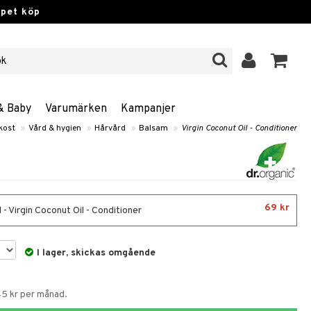
ppet köp
& Baby
Varumärken
Kampanjer
kost
»
Vård & hygien
»
Hårvård
»
Balsam
»
Virgin Coconut Oil - Conditioner
69 kr
- Virgin Coconut Oil - Conditioner
I lager, skickas omgående
45 kr per månad.