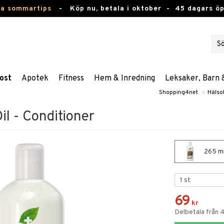
ta sommartips
-
Köp nu, betala i oktober -
45 dagars ö
ost
Apotek
Fitness
Hem & Inredning
Leksaker, Barn 
Shopping4net
»
Hälso
il - Conditioner
265 ml 
69
kr
Delbetala från 