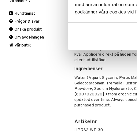
Vitaminer
Äppelcidervinäger
Specialprodukter
Läppar
Du kan använda serumet direkt på 
med annan information som du 
dagkräm (tips: funkar perfekt ih
Bars
A, D, E & K
Solcreme
godkänner våra cookies vid f
mängden efter årstid, hudtyp och b
Kundtjänst
Fasta
Antioxidanter
Frågor & svar
Fettförbränning
B vitaminer
Hyaluronic Moisture Serum Drops
Önska produkt
unika serum som låter dig skrädda
Måltidsersättning
Barn
dermatologiskt testad. Vegansk.
Om avdelningen
Övriga
C vitaminer
Användning
Kvinna
Vår butik
Mixa 2-3 droppar i din dagkräm (
Man
kväll Applicera direkt på huden f
Multivitaminer
eller hudtillstånd.
Ingredienser
Water (Aqua), Glycerin, Pyrus Mal
Galactoarabinan, Tremella Fucifo
Powder+, Sodium Hyaluronate, Cit
[8007020020] +from organic culti
updated over time. Always consult
purchased product.
Artikelnr
HPRS2-WE-30