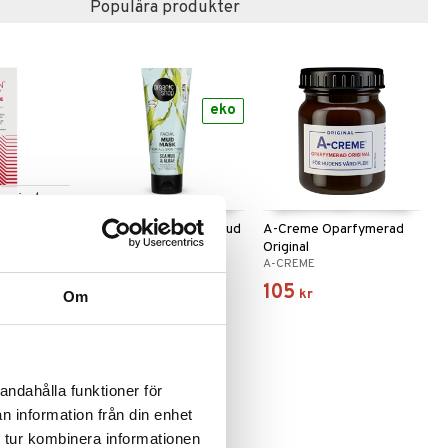
Populära produkter
eko
 varianter
ve Cream
Facial Mud Mask Sea Mud
A-Creme Oparfymerad
& Algae
Original
ORGANIC SHOP
A-CREME
59
105
kr
kr
Om
andahålla funktioner för
n information från din enhet
 tur kombinera informationen