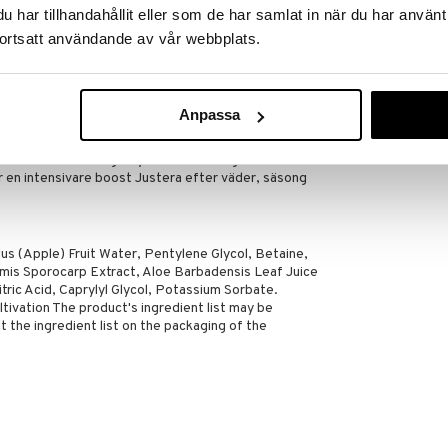
rengjord hud eller blanda några droppar i din
har tillhandahållit eller som de har samlat in när du har använt
op med Skin Food Nourishing Day Cream!). Anpassa
ortsatt användande av vår webbplats.
ehov – det här är återfuktning på dina villkor.
 är en del av Weledas Serum Booster Drops – fem
Night Care In
rsy din hudvård efter dina behov. Serien är
ROSENSERIEN
Anpassa
359
kr
Skin Food Nourishing Day Cream) – morgon och/eller
ör en intensivare boost Justera efter väder, säsong
us (Apple) Fruit Water, Pentylene Glycol, Betaine,
rmis Sporocarp Extract, Aloe Barbadensis Leaf Juice
ric Acid, Caprylyl Glycol, Potassium Sorbate.
vation The product's ingredient list may be
 the ingredient list on the packaging of the