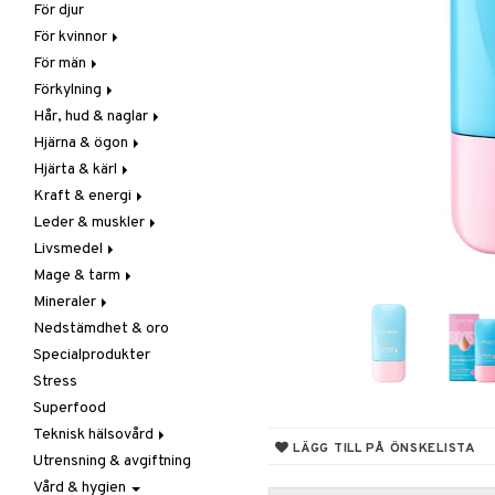
För djur
Raw Food
Veg fettsyror
Fettsyror
För kvinnor
Hudvård
För män
Vitamin & mineral
Graviditet & amning
Förkylning
Klimakterie & PMS
Näringstillskott
Hår, hud & naglar
Näringstillskott
Övriga
C-vitamin
Hjärna & ögon
Övriga
Prostata
Förebyggande &
Hår
lindrande
Hjärta & kärl
Sex & lust
Sex & lust
Kosttillskott
Fettsyror
Hostdämpande
Kraft & energi
Skelett
Sol & pigment
Minne
Ginkgo biloba
Öron, näsa & hals
Leder & muskler
Urinvägar
Ögon
Kärlstärkande
Ginseng
Övriga
Livsmedel
Kolesterolsänkande
Övriga
Kosttillskott
Virushämmande
Mage & tarm
Marina fettsyror
Prestation
Utvärtes
Bars
Vitlök
Mineraler
Veg fettsyror
Q-10
Choklad
Drycker
Nedstämdhet & oro
Rosenrot
Diverse
Fibrer
Järn
Specialprodukter
Schizandra
Drycker
Matsmältning
Kalcium
Stress
Förvaring
Syrareglerande
Krom
Superfood
Frukt, frö & nötter
Tarm
Magnesium
Teknisk hälsovård
Groddning
Utrensning
Multimineraler
LÄGG TILL PÅ ÖNSKELISTA
Utrensning & avgiftning
Kokos
Övriga
Ljusterapi
Vård & hygien
Kryddor & buljong
Selen
Luftfuktare