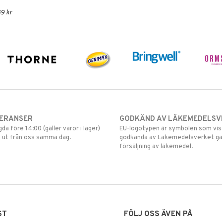
9 kr
VERANSER
GODKÄND AV LÄKEMEDELSV
gda före 14:00 (gäller varor i lager)
EU-logotypen är symbolen som visar
 ut från oss samma dag.
godkända av Läkemedelsverket gä
försäljning av läkemedel.
ST
FÖLJ OSS ÄVEN PÅ