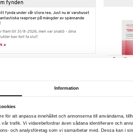
hem fynden
tt fynda under vår stora rea. Just nu är varuhuset
fantastiska reapriser på mängder av spännande
!
 fram till 31/8-2026, men var snabb - dina
ukter kan fort ta slut!
N »
Finns i flera
Akzin Intensi
tram i huden – oavsett hur mycket du smörjer? Då är
rkligen behöver: Hyaluronic Moisture Serum Drops.
AKZIN
om ger en intensiv fuktboost i upp till 24 timmar.
189
fr.
kr
Information
luronsyra, vilket betyder att det innehåller både
ra – så att huden återfuktas både på ytan och
mans med snow mushroom, en naturlig ingrediens känd
cookies
 din hud en märkbar fuktpåfyllning, blir mjukare,
e för att anpassa innehållet och annonserna till användarna, tillh
rberas direkt och lämnar huden fräsch utan att
vår trafik. Vi vidarebefordrar även sådana identifierare och anna
 vegansk och passar alla hudtyper – även känslig hud.
nnons- och analysföretag som vi samarbetar med. Dessa kan i sin