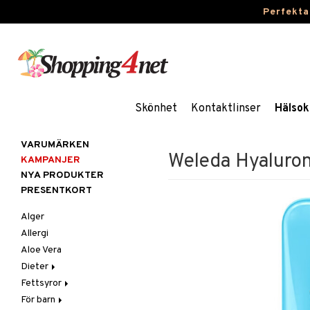
Perfekta
Skönhet
Kontaktlinser
Hälsok
VARUMÄRKEN
Weleda Hyaluron
KAMPANJER
NYA PRODUKTER
PRESENTKORT
Alger
Allergi
Aloe Vera
Dieter
Fettsyror
Glutenintolerans
För barn
LCHF
Marina fettsyror