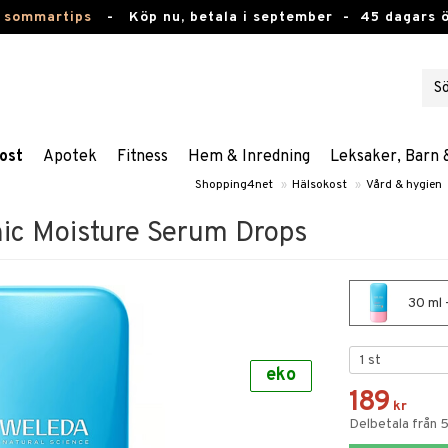
 sommartips
-
Köp nu, betala i september -
45 dagars 
ost
Apotek
Fitness
Hem & Inredning
Leksaker, Barn 
Shopping4net
»
Hälsokost
»
Vård & hygien
ic Moisture Serum Drops
30 ml 
eko
189
kr
Delbetala från 