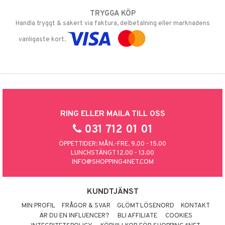
TRYGGA KÖP
Handla tryggt & säkert via faktura, delbetalning eller marknadens
vanligaste kort.
RING ELLER MAILA TILL OSS
031 712 01 01
ÖPPETTIDER: MÅN.-FRE. 9.00 - 15.00
LUNCHSTÄNGT 12.00 - 13.00
INFO@SHOPPING4NET.COM
KUNDTJÄNST
MIN PROFIL
FRÅGOR & SVAR
GLÖMT LÖSENORD
KONTAKT
ÄR DU EN INFLUENCER?
BLI AFFILIATE
COOKIES