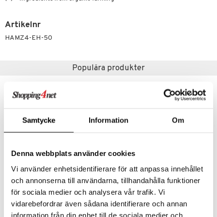
 fot
vård
d
Artikelnr
ndvård
lsam
HAMZ4-EH-50
lbehör
hampo
tika
Populära produkter
cialprodukter
d
par
, dusch & tvål
tänder
on
ylotion
eko
o
Samtycke
Information
Om
d
riska oljor
dd
ppspeeling
Denna webbplats använder cookies
ersun
produkter
Vi använder enhetsidentifierare för att anpassa innehållet
a
n utan sol
kning
Finns i flera varianter
och annonserna till användarna, tillhandahålla funktioner
cialprodukter
par
r
dervinäger
Akzin Intensive Cream
Facial Mud Mask Sea Mud & Algae
för sociala medier och analysera vår trafik. Vi
AKZIN
ORGANIC SHOP
vidarebefordrar även sådana identifierare och annan
creme
 & K
änst
information från din enhet till de sociala medier och