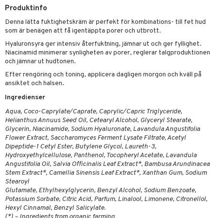
rodukter
ndra
r
ltning
m
Produktinfo
ng
glerande
Denna lätta fuktighetskräm är perfekt för kombinations- till fet hud
som är benägen att få igentäppta porer och utbrott.
d
frö & nötter
ium
Hyaluronsyra ger intensiv återfuktning, jämnar ut och ger fyllighet.
hälsovård
ing
ning
neraler
Niacinamid minimerar synligheten av porer, reglerar talgproduktionen
och jämnar ut hudtonen.
g & avgiftning
api
Efter rengöring och toning, applicera dagligen morgon och kväll på
ansiktet och halsen.
ygien
r & buljong
tare
Ingredienser
bak
e
svård
Aqua, Coco-Caprylate/Caprate, Caprylic/Capric Triglyceride,
emer
fröpasta
Helianthus Annuus Seed Oil, Cetearyl Alcohol, Glyceryl Stearate,
Glycerin, Niacinamide, Sodium Hyaluronate, Lavandula Angustifolia
oncremer
fett
ndring
Flower Extract, Saccharomyces Ferment Lysate Filtrate, Acetyl
Dipeptide-1 Cetyl Ester, Butylene Glycol, Laureth-3,
produkter
ood
Hydroxyethylcellulose, Panthenol, Tocopheryl Acetate, Lavandula
Angustifolia Oil, Salvia Officinalis Leaf Extract*, Bambusa Arundinacea
göring
Stem Extract*, Camellia Sinensis Leaf Extract*, Xanthan Gum, Sodium
Stearoyl
cialprodukter
g
Glutamate, Ethylhexylglycerin, Benzyl Alcohol, Sodium Benzoate,
Potassium Sorbate, Citric Acid, Parfum, Linalool, Limonene, Citronellol,
Hexyl Cinnamal, Benzyl Salicylate.
(*) – Ingredients from organic farming