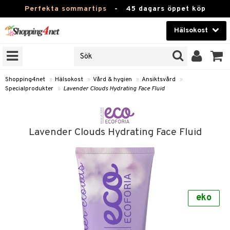
Perfekta sommartips
-
45 dagars öppet köp
Hälsokost
RKEN
Skönhet
JER
ODUKTER
Kontaktlinser
Shopping4net
»
Hälsokost
»
Vård & hygien
»
Ansiktsvård
»
Specialprodukter
»
Lavender Clouds Hydrating Face Fluid
TKORT
Hälsokost
Apotek
Lavender Clouds Hydrating Face Fluid
Fitness
Hem & Inredning
Leksaker, Barn & Baby
r
ntolerans
eko
Varumärken
fettsyror
Kampanjer
ood
tsyror
or