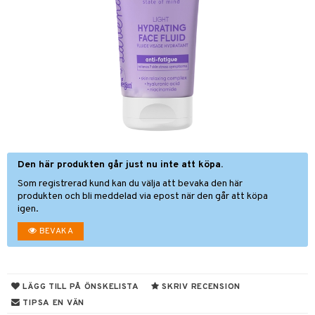
nor
d
 & mineral
tet & amning
ng
terie & PMS
tillskott
& naglar
tillskott
in
 ögon
ta
ggande & lindrande
kärl
ust
ust
ämpande
lskott
or
Den här produkten går just nu inte att köpa.
nergi
äsa & hals
pigment
biloba
Som registrerad kund kan du välja att bevaka den här
muskler
gar
ärkande
g
produkten och bli meddelad via epost när den går att köpa
igen.
el
ämmande
erolsänkande
lskott
BEVAKA
tarm
fettsyror
ion
es
r
tsyror
d
r
LÄGG TILL PÅ ÖNSKELISTA
SKRIV RECENSION
het & oro
ot
TIPSA EN VÄN