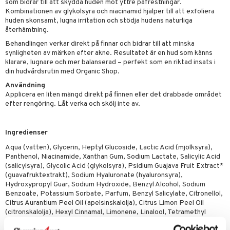
 fot
som bidrar till att skydda huden mot yttre påfrestningar.
Kombinationen av glykolsyra och niacinamid hjälper till att exfoliera
vård
d
huden skonsamt, lugna irritation och stödja hudens naturliga
återhämtning.
ndvård
lsam
Behandlingen verkar direkt på finnar och bidrar till att minska
synligheten av märken efter akne. Resultatet är en hud som känns
lbehör
hampo
tika
klarare, lugnare och mer balanserad – perfekt som en riktad insats i
din hudvårdsrutin med Organic Shop.
cialprodukter
d
Användning
par
, dusch & tvål
tänder
Applicera en liten mängd direkt på finnen eller det drabbade området
efter rengöring. Låt verka och skölj inte av.
on
ylotion
o
d
Ingredienser
riska oljor
dd
Aqua (vatten), Glycerin, Heptyl Glucoside, Lactic Acid (mjölksyra),
Panthenol, Niacinamide, Xanthan Gum, Sodium Lactate, Salicylic Acid
ppspeeling
ersun
produkter
(salicylsyra), Glycolic Acid (glykolsyra), Psidium Guajava Fruit Extract*
(guavafruktextrakt), Sodium Hyaluronate (hyaluronsyra),
a
n utan sol
kning
Hydroxypropyl Guar, Sodium Hydroxide, Benzyl Alcohol, Sodium
Benzoate, Potassium Sorbate, Parfum, Benzyl Salicylate, Citronellol,
cialprodukter
par
r
dervinäger
Citrus Aurantium Peel Oil (apelsinskalolja), Citrus Limon Peel Oil
(citronskalolja), Hexyl Cinnamal, Limonene, Linalool, Tetramethyl
creme
 & K
Acetyloctahydronaphthalenes
änst