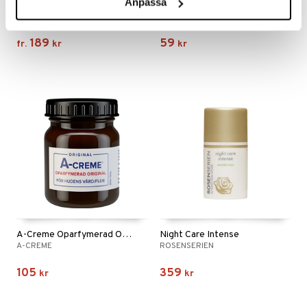
Anpassa
Akzin Intensive Cream
Facial Mud Mask Sea Mud & Algae
AKZIN
ORGANIC SHOP
189
59
fr.
kr
kr
A-Creme Oparfymerad Original
Night Care Intense
A-CREME
ROSENSERIEN
105
359
kr
kr