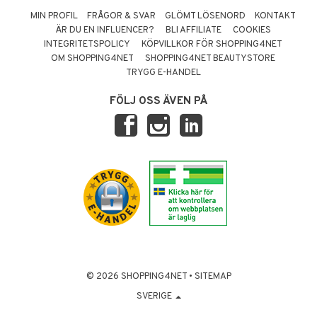
MIN PROFIL
FRÅGOR & SVAR
GLÖMT LÖSENORD
KONTAKT
ÄR DU EN INFLUENCER?
BLI AFFILIATE
COOKIES
INTEGRITETSPOLICY
KÖPVILLKOR FÖR SHOPPING4NET
OM SHOPPING4NET
SHOPPING4NET BEAUTYSTORE
TRYGG E-HANDEL
FÖLJ OSS ÄVEN PÅ
© 2026 SHOPPING4NET
•
SITEMAP
SVERIGE