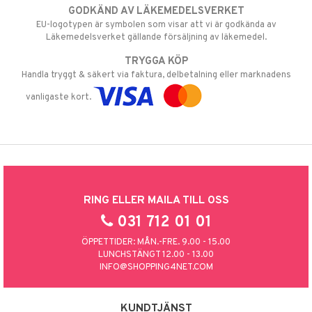
GODKÄND AV LÄKEMEDELSVERKET
EU-logotypen är symbolen som visar att vi är godkända av
Läkemedelsverket gällande försäljning av läkemedel.
TRYGGA KÖP
Handla tryggt & säkert via faktura, delbetalning eller marknadens
vanligaste kort.
RING ELLER MAILA TILL OSS
031 712 01 01
ÖPPETTIDER: MÅN.-FRE. 9.00 - 15.00
LUNCHSTÄNGT 12.00 - 13.00
INFO@SHOPPING4NET.COM
KUNDTJÄNST