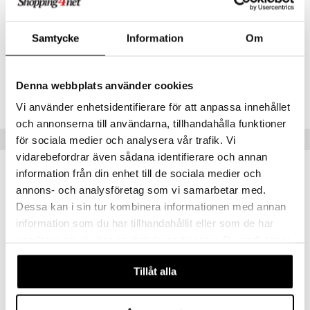
* Ingredienser från ekologiskt jordbruk
danter
 & svar
bränning
iner
Samtycke
Information
Om
Artikelnr
produkt
ersättning
HACB3-QJ-30
elningen
iner
Denna webbplats använder cookies
tik
Lägsta pris senaste 30 dagarna: 79 kr
Vi använder enhetsidentifierare för att anpassa innehållet
och annonserna till användarna, tillhandahålla funktioner
Populära produkter
för sociala medier och analysera vår trafik. Vi
taminer
vidarebefordrar även sådana identifierare och annan
information från din enhet till de sociala medier och
annons- och analysföretag som vi samarbetar med.
eko
Dessa kan i sin tur kombinera informationen med annan
information som du har tillhandahållit eller som de har
samlat in när du har använt deras tjänster. Du godkänner
våra cookies vid fortsatt användande av vår webbplats.
Tillåt alla
Finns i flera varianter