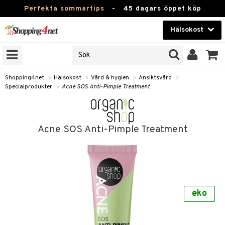
Perfekta sommartips
-
45 dagars öppet köp
Hälsokost
RKEN
Skönhet
JER
ODUKTER
Kontaktlinser
Shopping4net
»
Hälsokost
»
Vård & hygien
»
Ansiktsvård
»
Specialprodukter
»
Acne SOS Anti-Pimple Treatment
TKORT
Hälsokost
Apotek
Acne SOS Anti-Pimple Treatment
Fitness
Hem & Inredning
Leksaker, Barn & Baby
r
ntolerans
eko
Varumärken
fettsyror
Kampanjer
ood
tsyror
or