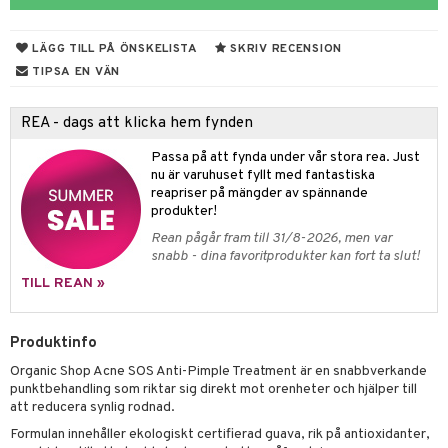
rodukter
ndra
r
ltning
m
ng
glerande
LÄGG TILL PÅ ÖNSKELISTA
SKRIV RECENSION
d
frö & nötter
ium
TIPSA EN VÄN
hälsovård
ing
ning
neraler
REA - dags att klicka hem fynden
g & avgiftning
api
Passa på att fynda under vår stora rea. Just
ygien
r & buljong
tare
nu är varuhuset fyllt med fantastiska
reapriser på mängder av spännande
bak
e
svård
produkter!
Rean pågår fram till 31/8-2026, men var
emer
fröpasta
snabb - dina favoritprodukter kan fort ta slut!
oncremer
fett
ndring
TILL REAN »
produkter
ood
Produktinfo
göring
Organic Shop Acne SOS Anti-Pimple Treatment är en snabbverkande
cialprodukter
g
punktbehandling som riktar sig direkt mot orenheter och hjälper till
att reducera synlig rodnad.
Formulan innehåller ekologiskt certifierad guava, rik på antioxidanter,