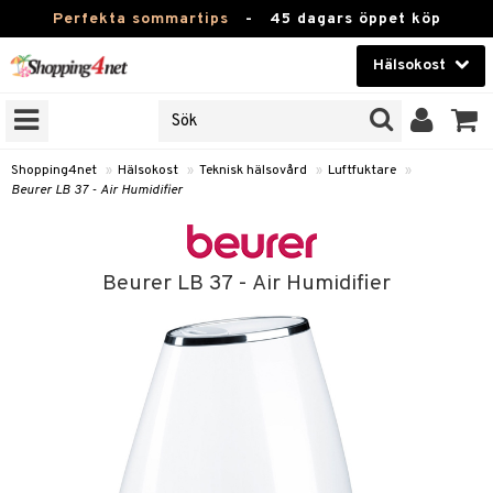
Perfekta sommartips
-
45 dagars öppet köp
Hälsokost
RKEN
Skönhet
JER
ODUKTER
Kontaktlinser
Shopping4net
»
Hälsokost
»
Teknisk hälsovård
»
Luftfuktare
»
Beurer LB 37 - Air Humidifier
TKORT
Hälsokost
Apotek
Beurer LB 37 - Air Humidifier
Fitness
Hem & Inredning
Leksaker, Barn & Baby
r
ntolerans
Varumärken
fettsyror
Kampanjer
ood
tsyror
or