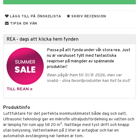
rodukter
ndra
r
ltning
m
ng
glerande
LÄGG TILL PÅ ÖNSKELISTA
SKRIV RECENSION
d
frö & nötter
ium
TIPSA EN VÄN
hälsovård
ing
ning
neraler
REA - dags att klicka hem fynden
api
Passa på att fynda under vår stora rea. Just
r & buljong
ktare
nu är varuhuset fyllt med fantastiska
reapriser på mängder av spännande
bak
e
produkter!
Rean pågår fram till 31/8-2026, men var
fröpasta
snabb - dina favoritprodukter kan fort ta slut!
fett
ndring
TILL REAN »
ood
g & avgiftning
Produktinfo
ygien
Luftfuktare för det perfekta inomhusklimatet både dag och natt.
Ultrasonic teknologi ger en mikrofin ultraljudsfördelning av vatten och
g
kning
svård
är lämplig för rum upp till 20 m². Nattläge med tyst drift och knapp
utan belysning. Vattentanken på 2 liter är avtagbar och har en
emer
r
dervinäger
automatisk avstängning när tanken är tom.