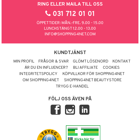
RING ELLER MAILA TILL OSS
031 712 01 01
ÖPPETTIDER: MÅN.-FRE. 9.00 - 15.00
LUNCHSTÄNGT 12.00 - 13.00
INFO@SHOPPING4NET.COM
KUNDTJÄNST
MIN PROFIL
FRÅGOR & SVAR
GLÖMT LÖSENORD
KONTAKT
ÄR DU EN INFLUENCER?
BLI AFFILIATE
COOKIES
INTEGRITETSPOLICY
KÖPVILLKOR FÖR SHOPPING4NET
OM SHOPPING4NET
SHOPPING4NET BEAUTYSTORE
TRYGG E-HANDEL
FÖLJ OSS ÄVEN PÅ