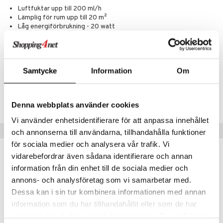
oncremer
 fot
 & K
Luftfuktar upp till 200 ml/h
änst
Lämplig för rum upp till 20 m²
produkter
vård
d
danter
Låg energiförbrukning - 20 watt
 & svar
Rengöringsborste ingår
göring
ndvård
lsam
bränning
iner
produkt
cialprodukter
lbehör
hampo
tika
ersättning
Artikelnr
elningen
Samtycke
Information
Om
cialprodukter
d
iner
HBL03-BU-1
tik
par
, dusch & tvål
tänder
Lägsta pris senaste 30 dagarna: 689 kr
Denna webbplats använder cookies
on
ylotion
Vi använder enhetsidentifierare för att anpassa innehållet
o
d
taminer
Tips till dig
och annonserna till användarna, tillhandahålla funktioner
riska oljor
för sociala medier och analysera vår trafik. Vi
dd
vidarebefordrar även sådana identifierare och annan
ppspeeling
ersun
produkter
information från din enhet till de sociala medier och
a
n utan sol
annons- och analysföretag som vi samarbetar med.
Dessa kan i sin tur kombinera informationen med annan
cialprodukter
par
information som du har tillhandahållit eller som de har
creme
samlat in när du har använt deras tjänster. Du godkänner