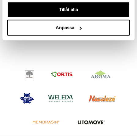
våra cookies vid fortsatt användande av vår webbplats.
Tillåt alla
Beurer HD 75 - Heated Overblanket
Beurer LA 40 - Aroma Diffuser
BEURER
BEURER
Anpassa
849
489
kr
kr