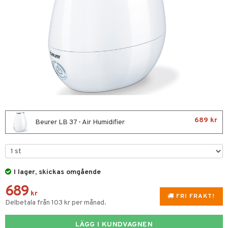
nor
d
 & mineral
tet & amning
ng
terie & PMS
tillskott
& naglar
tillskott
in
 ögon
ta
ggande & lindrande
kärl
ust
ust
ämpande
lskott
or
689 kr
nergi
äsa & hals
pigment
biloba
Beurer LB 37 - Air Humidifier
muskler
gar
ärkande
g
el
ämmande
erolsänkande
lskott
I lager, skickas omgående
tarm
fettsyror
ion
es
689
r
tsyror
d
r
kr
FRI FRAKT!
Delbetala från 103 kr per månad.
het & oro
ot
LÄGG I KUNDVAGNEN