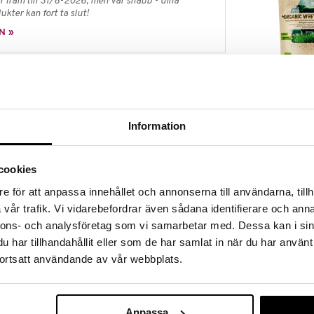
 fram till 31/8-2026, men var snabb - dina
ukter kan fort ta slut!
N »
Rawpowder Va
. Shiitake är en populär god matsvamp som är den
protein Organ
RAWPOWDER
Information
279
kr
a ner i soppor och såser för att få en god
. Förvaras i ett svalt, mörkt och torrt utrymme.
cookies
för att undvika fukt och förlänga hållbarheten.
e för att anpassa innehållet och annonserna till användarna, tillh
nderad daglig dos bör inte överskridas. Kosttillskott
v till en varierad kost. Förvaras utom räckhåll för små
vår trafik. Vi vidarebefordrar även sådana identifierare och anna
nnons- och analysföretag som vi samarbetar med. Dessa kan i sin
har tillhandahållit eller som de har samlat in när du har använt
ortsatt användande av vår webbplats.
0 gram:
Rawpowder
Rödbetspulve
Anpassa