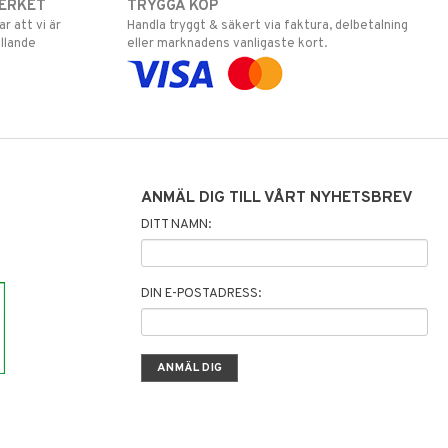
ERKET
TRYGGA KÖP
 att vi är
Handla tryggt & säkert via faktura, delbetalning
llande
eller marknadens vanligaste kort.
ANMÄL DIG TILL VÅRT NYHETSBREV
DITT NAMN:
DIN E-POSTADRESS: