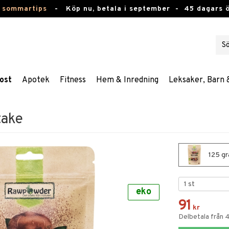
 sommartips
-
Köp nu, betala i september -
45 dagars 
ost
Apotek
Fitness
Hem & Inredning
Leksaker, Barn 
take
125 gr
eko
91
kr
Delbetala från 