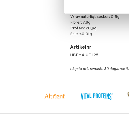
Varav mättade fettsyror: 0,1g
Kolhydrater: 61,7g
Varav naturligt socker: 0,5g
Fibrer: 7,8g
Protein: 20,9g
Salt: <0,01g
Artikelnr
HBEM4-UF-125
Lägsta pris senaste 30 dagarna: 91