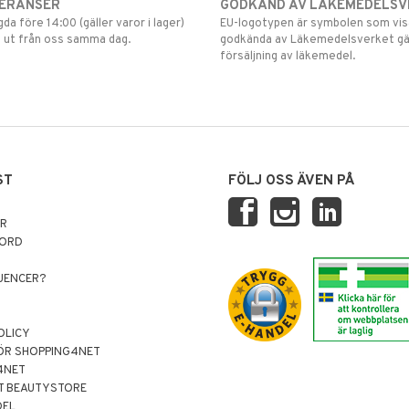
VERANSER
GODKÄND AV LÄKEMEDELSV
gda före 14:00 (gäller varor i lager)
EU-logotypen är symbolen som visar
 ut från oss samma dag.
godkända av Läkemedelsverket gä
försäljning av läkemedel.
ST
FÖLJ OSS ÄVEN PÅ
AR
NORD
LUENCER?
OLICY
ÖR SHOPPING4NET
4NET
T BEAUTYSTORE
DEL