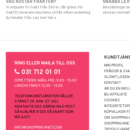
VAD KOSTAR FRAKTEN?
SNABBA LE
Vi erbjuder fri frakt från 350 kr. Vår gräns för
Beställningar la
fraktfri leverans bestäms utifån vilken avdelning
skickas normalt
du handlar från. Läs mer här »
KUNDTJÄN
RING ELLER MAILA TILL OSS
MIN PROFIL
031 712 01 01
FRÅGOR & SV
GLÖMT LÖSE
ÖPPETTIDER: MÅN.-FRE. 9.00 - 15.00
KONTAKT
LUNCHSTÄNGT 12.00 - 13.00
ÄR DU EN INF
BLI AFFILIATE
TELEFONKUNDTJÄNSTEN HÅLLER
COOKIES
STÄNGT 29 JUNI–27 JULI.
INTEGRITETSP
KONTAKTA OSS GÄRNA VIA E-POST
SÅ HJÄLPER VI DIG SÅ SNART SOM
KÖPVILLKOR F
MÖJLIGT.
OM SHOPPING
SHOPPING4NE
INFO@SHOPPING4NET.COM
TRYGG E-HAN