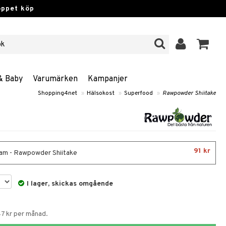
öppet köp
& Baby
Varumärken
Kampanjer
Shopping4net
»
Hälsokost
»
Superfood
»
Rawpowder Shiitake
91 kr
am - Rawpowder Shiitake
I lager, skickas omgående
47 kr per månad.