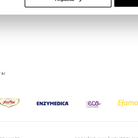
RAWPOWDER
105
kr
 kr