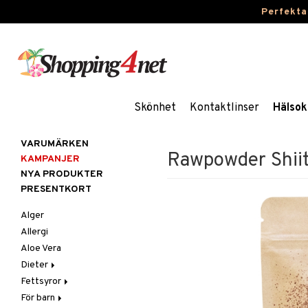
Perfekta
Skönhet
Kontaktlinser
Hälsok
VARUMÄRKEN
Rawpowder Shii
KAMPANJER
NYA PRODUKTER
PRESENTKORT
Alger
Allergi
Aloe Vera
Dieter
Fettsyror
Glutenintolerans
För barn
LCHF
Marina fettsyror