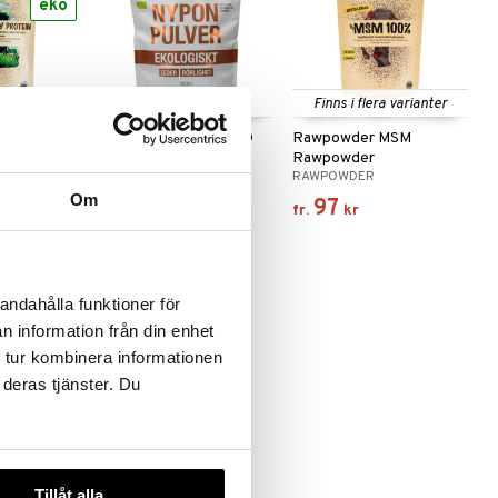
eko
Finns i flera varianter
ssle
WellAware Nypon EKO
Rawpowder MSM
ic
1000 gram
Rawpowder
WELLAWARE
RAWPOWDER
Om
272
97
kr
fr.
kr
andahålla funktioner för
n information från din enhet
eko
 tur kombinera informationen
 deras tjänster. Du
r
Tillåt alla