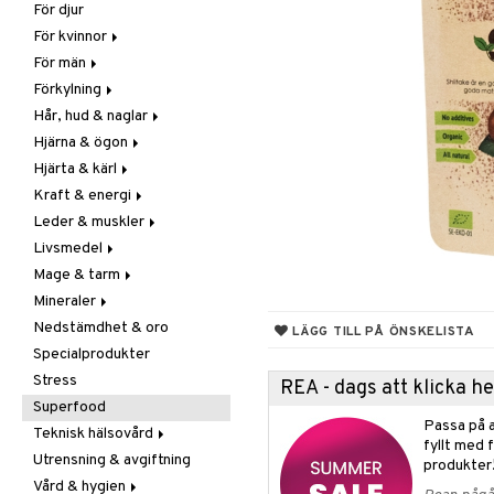
För djur
Raw Food
Veg fettsyror
Fettsyror
För kvinnor
Hudvård
För män
Vitamin & mineral
Graviditet & amning
Förkylning
Klimakterie & PMS
Näringstillskott
Hår, hud & naglar
Näringstillskott
Övriga
C-vitamin
Hjärna & ögon
Övriga
Prostata
Förebyggande &
Hår
lindrande
Hjärta & kärl
Sex & lust
Sex & lust
Kosttillskott
Fettsyror
Hostdämpande
Kraft & energi
Skelett
Sol & pigment
Minne
Ginkgo biloba
Öron, näsa & hals
Leder & muskler
Urinvägar
Ögon
Kärlstärkande
Ginseng
Övriga
Livsmedel
Kolesterolsänkande
Övriga
Kosttillskott
Virushämmande
Mage & tarm
Marina fettsyror
Prestation
Utvärtes
Bars
Vitlök
Mineraler
Veg fettsyror
Q-10
Choklad
Drycker
Nedstämdhet & oro
Rosenrot
Diverse
Fibrer
Järn
LÄGG TILL PÅ ÖNSKELISTA
Specialprodukter
Schizandra
Drycker
Matsmältning
Kalcium
Stress
Förvaring
Syrareglerande
Krom
REA - dags att klicka 
Superfood
Frukt, frö & nötter
Tarm
Magnesium
Passa på a
Teknisk hälsovård
Groddning
Utrensning
Multimineraler
fyllt med 
Utrensning & avgiftning
Kokos
Övriga
Ljusterapi
produkter
Vård & hygien
Kryddor & buljong
Selen
Luftfuktare