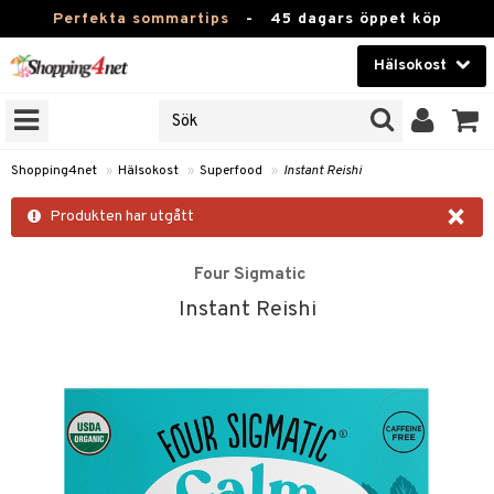
Perfekta sommartips
-
45 dagars öppet köp
Hälsokost
RKEN
Skönhet
JER
ODUKTER
Kontaktlinser
Shopping4net
»
Hälsokost
»
Superfood
»
Instant Reishi
TKORT
Hälsokost
×
Produkten har utgått
Apotek
Four Sigmatic
Fitness
Instant Reishi
Hem & Inredning
Leksaker, Barn & Baby
r
ntolerans
Varumärken
fettsyror
Kampanjer
ood
tsyror
or