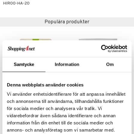
par
, dusch & tvål
tänder
HIR00-HA-20
on
ylotion
Populära produkter
o
d
taminer
riska oljor
dd
ppspeeling
ersun
produkter
eko
a
n utan sol
cialprodukter
Samtycke
Information
Om
par
creme
Denna webbplats använder cookies
Vi använder enhetsidentifierare för att anpassa innehållet
Rawpowder Vassle protein Organic
WellAware Nypon EKO 1000 gram
och annonserna till användarna, tillhandahålla funktioner
RAWPOWDER
WELLAWARE
för sociala medier och analysera vår trafik. Vi
279
272
kr
kr
vidarebefordrar även sådana identifierare och annan
information från din enhet till de sociala medier och
annons- och analysföretag som vi samarbetar med.