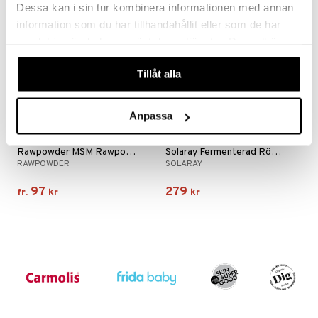
Dessa kan i sin tur kombinera informationen med annan
information som du har tillhandahållit eller som de har
samlat in när du har använt deras tjänster. Du godkänner
våra cookies vid fortsatt användande av vår webbplats.
Tillåt alla
Anpassa
Finns i flera varianter
Rawpowder MSM Rawpowder
Solaray Fermenterad Rödbeta
RAWPOWDER
SOLARAY
97
279
fr.
kr
kr