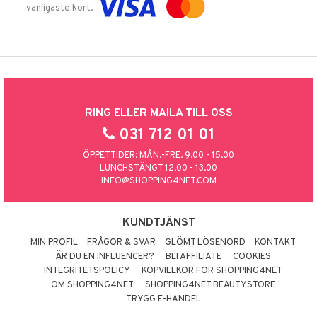
vanligaste kort.
RING ELLER MAILA TILL OSS
031 712 01 01
ÖPPETTIDER: MÅN.-FRE. 9.00 - 15.00
LUNCHSTÄNGT 12.00 - 13.00
INFO@SHOPPING4NET.COM
KUNDTJÄNST
MIN PROFIL
FRÅGOR & SVAR
GLÖMT LÖSENORD
KONTAKT
ÄR DU EN INFLUENCER?
BLI AFFILIATE
COOKIES
INTEGRITETSPOLICY
KÖPVILLKOR FÖR SHOPPING4NET
OM SHOPPING4NET
SHOPPING4NET BEAUTYSTORE
TRYGG E-HANDEL