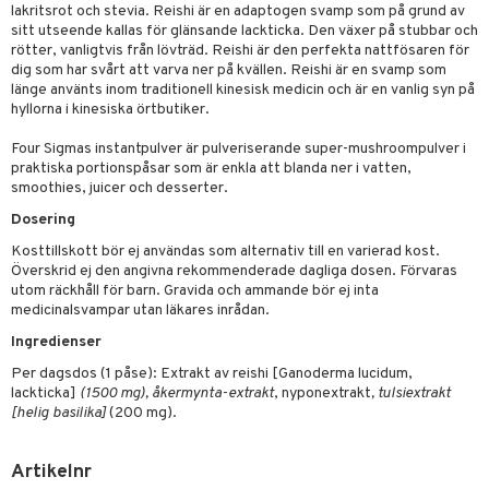
rodukter
ndra
r
ltning
m
lakritsrot och stevia. Reishi är en adaptogen svamp som på grund av
sitt utseende kallas för glänsande lackticka. Den växer på stubbar och
ng
glerande
rötter, vanligtvis från lövträd. Reishi är den perfekta nattfösaren för
dig som har svårt att varva ner på kvällen. Reishi är en svamp som
od
frö & nötter
ium
länge använts inom traditionell kinesisk medicin och är en vanlig syn på
hyllorna i kinesiska örtbutiker.
hälsovård
ing
ning
neraler
Four Sigmas instantpulver är pulveriserande super-mushroompulver i
g & avgiftning
api
praktiska portionspåsar som är enkla att blanda ner i vatten,
smoothies, juicer och desserter.
ygien
r & buljong
tare
Dosering
kning
bak
e
svård
Kosttillskott bör ej användas som alternativ till en varierad kost.
emer
r
fröpasta
dervinäger
Överskrid ej den angivna rekommenderade dagliga dosen. Förvaras
utom räckhåll för barn. Gravida och ammande bör ej inta
oncremer
fett
ndring
 fot
 & K
medicinalsvampar utan läkares inrådan.
änst
produkter
Ingredienser
vård
ood
d
danter
 & svar
Per dagsdos (1 påse): Extrakt av reishi [Ganoderma lucidum,
göring
ndvård
lsam
bränning
iner
lackticka]
(1500 mg), åkermynta-extrakt
, nyponextrakt
, tulsiextrakt
produkt
[helig basilika]
(200 mg).
cialprodukter
lbehör
hampo
g
tika
ersättning
elningen
cialprodukter
d
iner
Artikelnr
tik