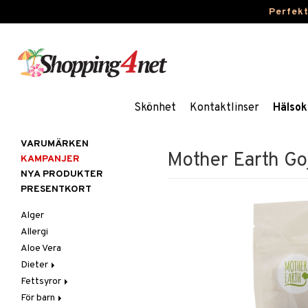
Perfek
Skönhet
Kontaktlinser
Hälsok
VARUMÄRKEN
Mother Earth G
KAMPANJER
NYA PRODUKTER
PRESENTKORT
Alger
Allergi
Aloe Vera
Dieter
Fettsyror
Glutenintolerans
För barn
LCHF
Marina fettsyror