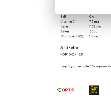
Kolhydrat
69 g
-varav sockerarter
0 g
Protein
14 g
Salt
0 g
Vitamin C
75 mg
Kalium
1132 mg
Selen
50µg
Riboflavin (B2)
1,3mg
Artikelnr
HGR10-ZX-125
Lägsta pris senaste 30 dagarna: 8