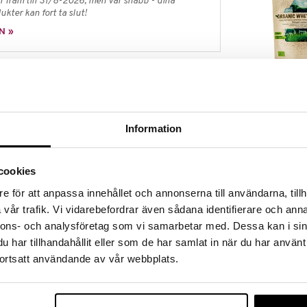
 fram till 31/8-2026, men var snabb - dina
ukter kan fort ta slut!
N »
Rawpowder Va
ett av de mest näringsrika bären som finns att tillgå
protein Organ
ocktörne. I kinesisk historia och traditionell
RAWPOWDER
terat en fundamental näringskälla under mer än 5000
279
Information
från de vackra dalarna i Inre Mongoliet där familjer
kr
ssar också perfekt i müsli, yoghurt, gröt, smoothies,
cookies
ara näringsrika och läckra så gör dess klarröda färg
slag i olika rätter.
e för att anpassa innehållet och annonserna till användarna, tillh
vår trafik. Vi vidarebefordrar även sådana identifierare och anna
nnons- och analysföretag som vi samarbetar med. Dessa kan i sin
har tillhandahållit eller som de har samlat in när du har använt
ortsatt användande av vår webbplats.
cal
Solaray Ferme
Rödbeta