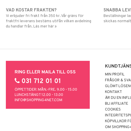
VAD KOSTAR FRAKTEN?
SNABBA LE
Vi erbjuder fri frakt från 350 kr. Vår gräns för
Beställningar la
fraktfri leverans bestäms utifån vilken avdelning
skickas normalt
du handlar från. Läs mer här »
KUNDTJÄN
RING ELLER MAILA TILL OSS
MIN PROFIL
031 712 01 01
FRÅGOR & SV
GLÖMT LÖSE
ÖPPETTIDER: MÅN.-FRE. 9.00 - 15.00
KONTAKT
LUNCHSTÄNGT 12.00 - 13.00
ÄR DU EN INF
INFO@SHOPPING4NET.COM
BLI AFFILIATE
COOKIES
INTEGRITETSP
KÖPVILLKOR F
OM SHOPPING