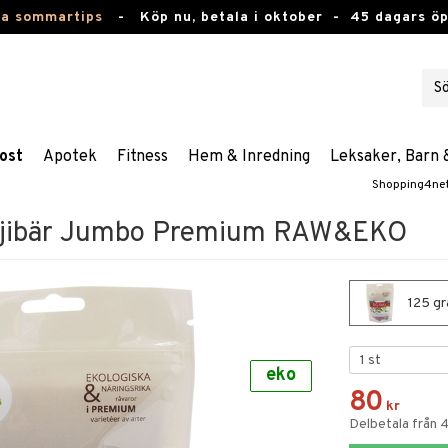
ta sommartips
-
Köp nu, betala i oktober -
45 dagars ö
ost
Apotek
Fitness
Hem & Inredning
Leksaker, Barn 
Shopping4ne
ojibär Jumbo Premium RAW&EKO
125 gr
eko
80
kr
Delbetala från 