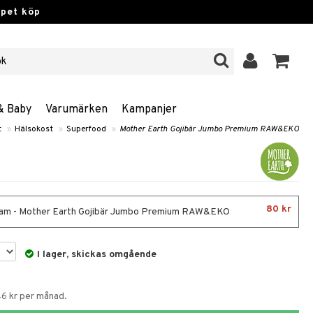
ppet köp
& Baby
Varumärken
Kampanjer
t
»
Hälsokost
»
Superfood
»
Mother Earth Gojibär Jumbo Premium RAW&EKO
80 kr
am - Mother Earth Gojibär Jumbo Premium RAW&EKO
I lager, skickas omgående
46 kr per månad.