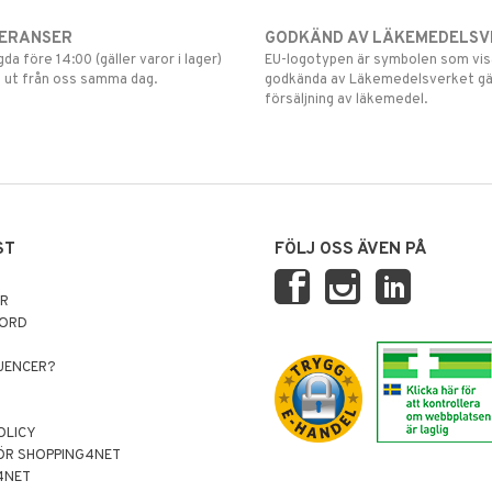
VERANSER
GODKÄND AV LÄKEMEDELSV
gda före 14:00 (gäller varor i lager)
EU-logotypen är symbolen som visar
 ut från oss samma dag.
godkända av Läkemedelsverket gä
försäljning av läkemedel.
ST
FÖLJ OSS ÄVEN PÅ
AR
NORD
LUENCER?
OLICY
ÖR SHOPPING4NET
4NET