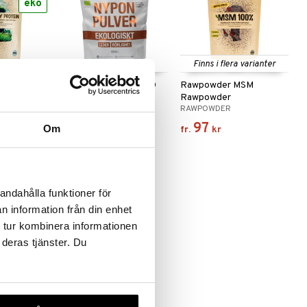
eko
Finns i flera varianter
ssle
WellAware Nypon EKO
Rawpowder MSM
ic
1000 gram
Rawpowder
WELLAWARE
RAWPOWDER
272
97
Om
kr
fr.
kr
andahålla funktioner för
n information från din enhet
 tur kombinera informationen
 deras tjänster. Du
nterad