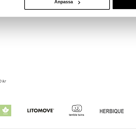
Anpassa
SOLARAY
279
kr
0 kr