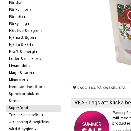
För djur
Raw Food
Veg fettsyror
Fettsyror
För kvinnor
Hudvård
För män
Vitamin & mineral
Graviditet & amning
Förkylning
Klimakterie & PMS
Näringstillskott
Hår, hud & naglar
Näringstillskott
Övriga
C-vitamin
Hjärna & ögon
Övriga
Prostata
Förebyggande &
Hår
lindrande
Hjärta & kärl
Sex & lust
Sex & lust
Kosttillskott
Fettsyror
Hostdämpande
Kraft & energi
Skelett
Sol & pigment
Minne
Ginkgo biloba
Öron, näsa & hals
Leder & muskler
Urinvägar
Ögon
Kärlstärkande
Ginseng
Övriga
Livsmedel
Kolesterolsänkande
Övriga
Kosttillskott
Virushämmande
Mage & tarm
Marina fettsyror
Prestation
Utvärtes
Bars
Vitlök
Mineraler
Veg fettsyror
Q-10
Choklad
Drycker
Nedstämdhet & oro
Rosenrot
Diverse
Fibrer
Järn
LÄGG TILL PÅ ÖNSKELISTA
Specialprodukter
Schizandra
Drycker
Matsmältning
Kalcium
Stress
Förvaring
Syrareglerande
Krom
REA - dags att klicka 
Superfood
Frukt, frö & nötter
Tarm
Magnesium
Passa på a
Teknisk hälsovård
Groddning
Utrensning
Multimineraler
fyllt med 
Utrensning & avgiftning
Kokos
Övriga
Ljusterapi
produkter
Vård & hygien
Kryddor & buljong
Selen
Luftfuktare