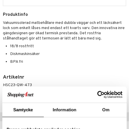
par
, dusch & tvål
tänder
on
ylotion
Produktinfo
o
d
taminer
Vakuumisolerad matbehållare med dubbla väggar och ett läcksäkert
lock som enkelt låses med endast ett kvarts varv. Den innovativa inre
riska oljor
dd
gängdesignen ger ökad termisk prestanda. Det rostfria
stålhandtaget gör att termosen är lätt att bära med sig.
ppspeeling
ersun
produkter
18/8 rostfritt
a
n utan sol
Diskmaskinsäker
cialprodukter
BPA fri
par
creme
Artikelnr
HSC23-QW-473
Lägsta pris senaste 30 dagarna: 389 kr
Samtycke
Information
Om
Populära produkter