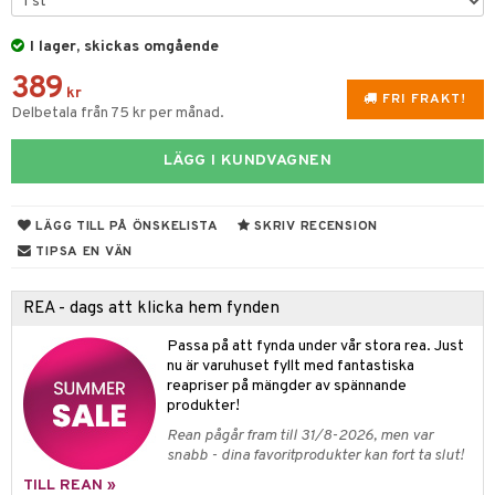
rodukter
ndra
r
ltning
m
ng
glerande
I lager, skickas omgående
d
frö & nötter
ium
389
kr
FRI FRAKT!
Delbetala från 75 kr per månad.
hälsovård
ing
ning
neraler
g & avgiftning
api
LÄGG I KUNDVAGNEN
ygien
r & buljong
tare
LÄGG TILL PÅ ÖNSKELISTA
SKRIV RECENSION
kning
bak
e
svård
TIPSA EN VÄN
emer
r
fröpasta
dervinäger
REA - dags att klicka hem fynden
oncremer
fett
ndring
 fot
 & K
änst
produkter
Passa på att fynda under vår stora rea. Just
vård
ood
d
danter
 & svar
nu är varuhuset fyllt med fantastiska
göring
ndvård
reapriser på mängder av spännande
lsam
bränning
iner
produkt
produkter!
cialprodukter
lbehör
hampo
g
tika
ersättning
Rean pågår fram till 31/8-2026, men var
elningen
snabb - dina favoritprodukter kan fort ta slut!
cialprodukter
d
iner
tik
TILL REAN »