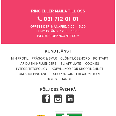
RING ELLER MAILA TILL OSS
031 712 01 01
ÖPPETTIDER: MÅN.-FRE. 9.00 - 15.00
LUNCHSTÄNGT 12.00 - 13.00
INFO@SHOPPING4NET.COM
KUNDTJÄNST
MIN PROFIL
FRÅGOR & SVAR
GLÖMT LÖSENORD
KONTAKT
ÄR DU EN INFLUENCER?
BLI AFFILIATE
COOKIES
INTEGRITETSPOLICY
KÖPVILLKOR FÖR SHOPPING4NET
OM SHOPPING4NET
SHOPPING4NET BEAUTYSTORE
TRYGG E-HANDEL
FÖLJ OSS ÄVEN PÅ