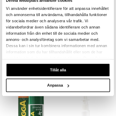
Denna webbplats använder cookies
Vi använder enhetsidentifierare för att anpassa innehållet
och annonserna till användarna, tillhandahålla funktioner
för sociala medier och analysera vår trafik. Vi
vidarebefordrar även sådana identifierare och annan
information från din enhet till de sociala medier och
annons- och analysföretag som vi samarbetar med.
Dessa kan i sin tur kombinera informationen med annan
Finns i flera varianter
information som du har tillhandahållit eller som de har
Ionosil kolloidalt silver (silvervatten)
Klean Kanteen TKWide Loop Cap Black
samlat in när du har använt deras tjänster. Du godkänner
ION SILVER
KLEAN KANTEEN
våra cookies vid fortsatt användande av vår webbplats.
149
119
fr.
kr
kr
Tillåt alla
Anpassa