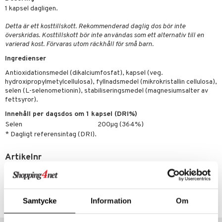
ygien
tare
1 kapsel dagligen.
kning
e
svård
Detta är ett kosttillskott. Rekommenderad daglig dos bör inte
överskridas. Kosttillskott bör inte användas som ett alternativ till en
emer
r
dervinäger
varierad kost. Förvaras utom räckhåll för små barn.
oncremer
ndring
 fot
 & K
Ingredienser
änst
produkter
Antioxidationsmedel (dikalciumfosfat), kapsel (veg.
vård
d
danter
 & svar
hydroxipropylmetylcellulosa), fyllnadsmedel (mikrokristallin cellulosa),
göring
ndvård
lsam
selen (L-selenometionin), stabiliseringsmedel (magnesiumsalter av
bränning
iner
produkt
fettsyror).
cialprodukter
lbehör
hampo
tika
ersättning
Innehåll per dagsdos om 1 kapsel (DRI%)
elningen
Selen
200µg (364%)
cialprodukter
d
iner
* Dagligt referensintag (DRI).
tik
par
, dusch & tvål
tänder
Artikelnr
on
ylotion
HS2G0-AP-90
o
d
taminer
riska oljor
Lägsta pris senaste 30 dagarna: 78 kr
dd
Samtycke
Information
Om
ppspeeling
ersun
produkter