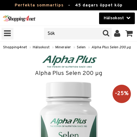
Perfekta sommartips
-
45 dagars öppet köp
Hälsokost
RKEN
Skönhet
JER
ODUKTER
Kontaktlinser
Shopping4net
»
Hälsokost
»
Mineraler
»
Selen
»
Alpha Plus Selen 200 µg
TKORT
Hälsokost
Apotek
Alpha Plus Selen 200 µg
Fitness
-25%
Hem & Inredning
Leksaker, Barn & Baby
r
ntolerans
Varumärken
fettsyror
Kampanjer
ood
tsyror
or