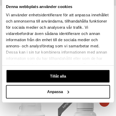
Populära produkter
a
n utan sol
Denna webbplats använder cookies
cialprodukter
par
kampanj
-15%
Vi använder enhetsidentifierare för att anpassa innehållet
och annonserna till användarna, tillhandahålla funktioner
creme
för sociala medier och analysera vår trafik. Vi
vidarebefordrar även sådana identifierare och annan
information från din enhet till de sociala medier och
annons- och analysföretag som vi samarbetar med.
Dessa kan i sin tur kombinera informationen med annan
information som du har tillhandahållit eller som de har
samlat in när du har använt deras tjänster. Du godkänner
Holistic Selen
Bio-Selen+Zink
våra cookies vid fortsatt användande av vår webbplats.
HOLISTIC
PHARMA NORD
Tillåt alla
141
185
217
kr
kr
(
ord.
kr
)
Anpassa
kampanj
-25%