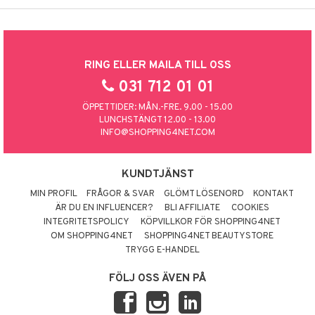
RING ELLER MAILA TILL OSS
031 712 01 01
ÖPPETTIDER: MÅN.-FRE. 9.00 - 15.00
LUNCHSTÄNGT 12.00 - 13.00
INFO@SHOPPING4NET.COM
KUNDTJÄNST
MIN PROFIL
FRÅGOR & SVAR
GLÖMT LÖSENORD
KONTAKT
ÄR DU EN INFLUENCER?
BLI AFFILIATE
COOKIES
INTEGRITETSPOLICY
KÖPVILLKOR FÖR SHOPPING4NET
OM SHOPPING4NET
SHOPPING4NET BEAUTYSTORE
TRYGG E-HANDEL
FÖLJ OSS ÄVEN PÅ