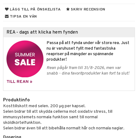
ndra
r
ltning
m
LÄGG TILL PÅ ÖNSKELISTA
SKRIV RECENSION
ng
glerande
TIPSA EN VÄN
frö & nötter
ium
REA - dags att klicka hem fynden
ing
ning
neraler
Passa på att fynda under vår stora rea. Just
nu är varuhuset fyllt med fantastiska
r & buljong
reapriser på mängder av spännande
produkter!
bak
Rean pågår fram till 31/8-2026, men var
snabb - dina favoritprodukter kan fort ta slut!
fröpasta
het & oro
TILL REAN »
fett
rodukter
ood
Produktinfo
Kosttillskott med selen. 200 µg per kapsel.
d
Selen bidrar till att skydda cellerna mot oxidativ stress, till
immunsystemets normala funktion samt till normal
g
hälsovård
sköldkörtelfunktion.
Selen bidrar även till att bibehålla normalt hår och normala naglar.
g & avgiftning
api
Dosering