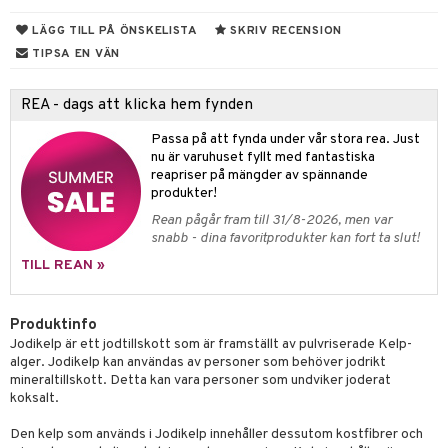
ndra
r
ltning
m
LÄGG TILL PÅ ÖNSKELISTA
SKRIV RECENSION
ng
glerande
TIPSA EN VÄN
frö & nötter
ium
REA - dags att klicka hem fynden
ing
ning
neraler
Passa på att fynda under vår stora rea. Just
nu är varuhuset fyllt med fantastiska
r & buljong
reapriser på mängder av spännande
produkter!
bak
Rean pågår fram till 31/8-2026, men var
snabb - dina favoritprodukter kan fort ta slut!
fröpasta
het & oro
TILL REAN »
fett
rodukter
ood
Produktinfo
Jodikelp är ett jodtillskott som är framställt av pulvriserade Kelp-
d
alger. Jodikelp kan användas av personer som behöver jodrikt
mineraltillskott. Detta kan vara personer som undviker joderat
g
hälsovård
koksalt.
g & avgiftning
api
Den kelp som används i Jodikelp innehåller dessutom kostfibrer och