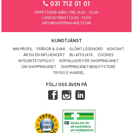
031 712 01 01
ÖPPETTIDER: MÅN.-FRE. 9.00 - 15.00
LUNCHSTÄNGT 12.00 - 13.00
INFO@SHOPPING4NET.COM
KUNDTJÄNST
MIN PROFIL
FRÅGOR & SVAR
GLÖMT LÖSENORD
KONTAKT
ÄR DU EN INFLUENCER?
BLI AFFILIATE
COOKIES
INTEGRITETSPOLICY
KÖPVILLKOR FÖR SHOPPING4NET
OM SHOPPING4NET
SHOPPING4NET BEAUTYSTORE
TRYGG E-HANDEL
FÖLJ OSS ÄVEN PÅ