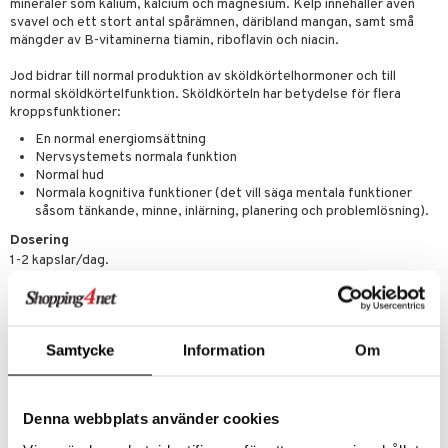
mineraler som kalium, kalcium och magnesium. Kelp innehåller även
ygien
tare
svavel och ett stort antal spårämnen, däribland mangan, samt små
mängder av B-vitaminerna tiamin, riboflavin och niacin.
kning
e
svård
Jod bidrar till normal produktion av sköldkörtelhormoner och till
emer
r
dervinäger
normal sköldkörtelfunktion. Sköldkörteln har betydelse för flera
oncremer
kroppsfunktioner:
ndring
 fot
 & K
änst
En normal energiomsättning
produkter
vård
d
danter
Nervsystemets normala funktion
 & svar
Normal hud
göring
ndvård
lsam
bränning
iner
Normala kognitiva funktioner (det vill säga mentala funktioner
produkt
såsom tänkande, minne, inlärning, planering och problemlösning).
cialprodukter
lbehör
hampo
tika
ersättning
elningen
Dosering
cialprodukter
d
iner
1-2 kapslar/dag.
tik
par
, dusch & tvål
tänder
Detta är ett kosttillskott. Rekommenderad daglig dos bör inte
överskridas. Kosttillskott bör inte användas som ett alternativ till en
on
ylotion
varierad kost. Förvaras utom räckhåll för små barn.
Samtycke
Information
Om
o
d
taminer
Ingredienser
Fyllnadsmedel (mikrokristallin cellulosa), knöltång
(Ascophyllum
riska oljor
dd
nodosum)
med kaliumjodid.
Denna webbplats använder cookies
ppspeeling
Vegetabilisk kapsel tillverkad av cellulosa.
ersun
produkter