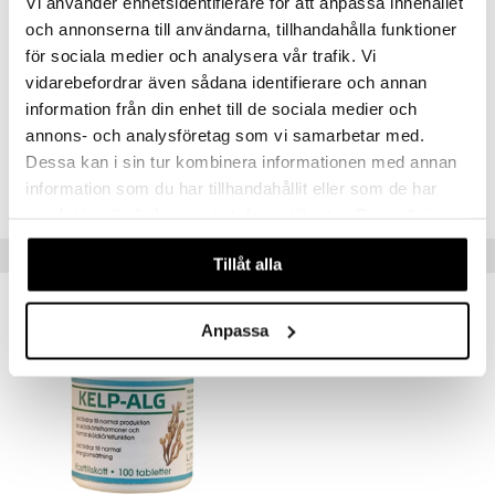
Vi använder enhetsidentifierare för att anpassa innehållet
Innehåll per 1 Kapsel %DRI*
a
n utan sol
och annonserna till användarna, tillhandahålla funktioner
Jod
100 µg (67%)
cialprodukter
*DRI = Dagligt referensintag
par
för sociala medier och analysera vår trafik. Vi
vidarebefordrar även sådana identifierare och annan
creme
Artikelnr
information från din enhet till de sociala medier och
HJ000-HH-100
annons- och analysföretag som vi samarbetar med.
Dessa kan i sin tur kombinera informationen med annan
Lägsta pris senaste 30 dagarna: 132 kr
information som du har tillhandahållit eller som de har
samlat in när du har använt deras tjänster. Du godkänner
våra cookies vid fortsatt användande av vår webbplats.
Tips till dig
Tillåt alla
Anpassa